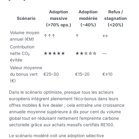
Adoption
Adoption
Refus /
Scénario
massive
modérée
stagnation
(>70% ops.)
(~40%)
(<20%)
Volume moyen
↑↑↑
↑
↔
annuel (€M)
Contribution
nette CO₂
★★★★★
★★☆☆☆
—
évitée
Valeur moyenne
du bonus vert
€25–30
€15–20
€≤10
(€)
Dans le scénario optimiste, presque tous les acteurs
européens intègrent pleinement l’éco‑bonus dans leurs
offres mobiles & live dealer ; cela entraîne une croissance
annuelle moyenne supérieure à dix pour cent du volume
global tout en réduisant nettement l’empreinte carbone
sectorielle grâce aux achats massifs certifiés RE100.
Le scénario modéré voit une adoption sélective