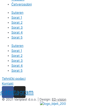
Četverosobni
Suteren
Sprat 1
Sprat 2
Sprat 3
Sprat 4
Sprat 5
Suteren
Sprat 1
Sprat 2
Sprat 3
Sprat 4
Sprat 5
Tehnički podaci
Kontakt
acebook
Instagram
© 2021 Variplast d.o.o. | Design:
ED-vision