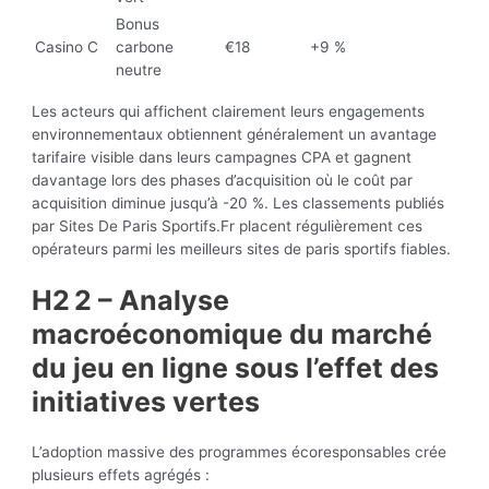
Bonus
Casino C
carbone
€18
+9 %
neutre
Les acteurs qui affichent clairement leurs engagements
environnementaux obtiennent généralement un avantage
tarifaire visible dans leurs campagnes CPA et gagnent
davantage lors des phases d’acquisition où le coût par
acquisition diminue jusqu’à -20 %. Les classements publiés
par Sites De Paris Sportifs.Fr placent régulièrement ces
opérateurs parmi les meilleurs sites de paris sportifs fiables.
H2 2 – Analyse
macroéconomique du marché
du jeu en ligne sous l’effet des
initiatives vertes
L’adoption massive des programmes écoresponsables crée
plusieurs effets agrégés :