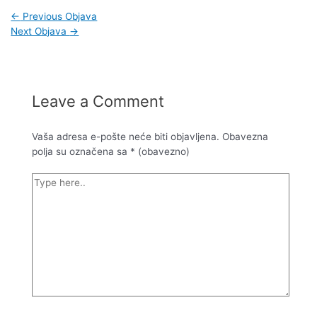
←
Previous Objava
Next Objava
→
Leave a Comment
Vaša adresa e-pošte neće biti objavljena.
Obavezna
polja su označena sa
* (obavezno)