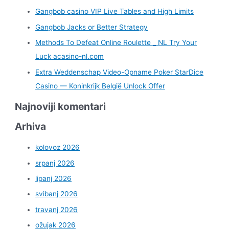
Gangbob casino VIP Live Tables and High Limits
Gangbob Jacks or Better Strategy
Methods To Defeat Online Roulette _ NL Try Your
Luck acasino-nl.com
Extra Weddenschap Video-Opname Poker StarDice
Casino — Koninkrijk België Unlock Offer
Najnoviji komentari
Arhiva
kolovoz 2026
srpanj 2026
lipanj 2026
svibanj 2026
travanj 2026
ožujak 2026