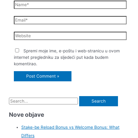
Spremi moje ime, e-poštu i web-stranicu u ovom
internet pregledniku za sljedeći put kada budem
komentirao.
Nove objave
Stake-be Reload Bonus vs Welcome Bonus: What
Differs