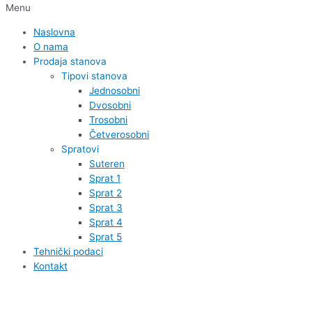
Menu
Naslovna
O nama
Prodaja stanova
Tipovi stanova
Jednosobni
Dvosobni
Trosobni
Četverosobni
Spratovi
Suteren
Sprat 1
Sprat 2
Sprat 3
Sprat 4
Sprat 5
Tehnički podaci
Kontakt