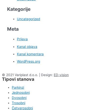
Kategorije
Uncategorized
Meta
Prijava
Kanal objava
Kanal komentara
WordPress.org
© 2021 Variplast d.o.o. | Design:
ED-vision
Tipovi stanova
Parkinzi
Jednosobni
Dvosobni
Trosobni
Četverosobni