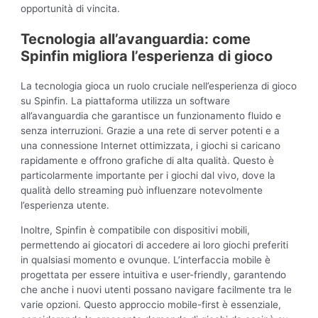
opportunità di vincita.
Tecnologia all’avanguardia: come
Spinfin migliora l’esperienza di gioco
La tecnologia gioca un ruolo cruciale nell’esperienza di gioco
su Spinfin. La piattaforma utilizza un software
all’avanguardia che garantisce un funzionamento fluido e
senza interruzioni. Grazie a una rete di server potenti e a
una connessione Internet ottimizzata, i giochi si caricano
rapidamente e offrono grafiche di alta qualità. Questo è
particolarmente importante per i giochi dal vivo, dove la
qualità dello streaming può influenzare notevolmente
l’esperienza utente.
Inoltre, Spinfin è compatibile con dispositivi mobili,
permettendo ai giocatori di accedere ai loro giochi preferiti
in qualsiasi momento e ovunque. L’interfaccia mobile è
progettata per essere intuitiva e user-friendly, garantendo
che anche i nuovi utenti possano navigare facilmente tra le
varie opzioni. Questo approccio mobile-first è essenziale,