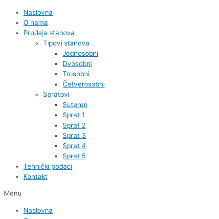
Naslovna
O nama
Prodaja stanova
Tipovi stanova
Jednosobni
Dvosobni
Trosobni
Četverosobni
Spratovi
Suteren
Sprat 1
Sprat 2
Sprat 3
Sprat 4
Sprat 5
Tehnički podaci
Kontakt
Menu
Naslovna