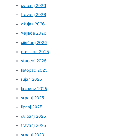
svibanj 2026
travanj 2026
ožujak 2026
veljača 2026
siječanj 2026
prosinac 2025
studeni 2025
listopad 2025
rujan 2025
kolovoz 2025
srpanj 2025
lipanj 2025
svibanj 2025
travanj 2025
srpanj 2020