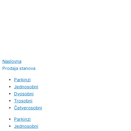
Skip
Navigacija
Type
Name*
Email*
Website
to
objava
here..
content
Naslovna
Prodaja stanova
Parkinzi
Jednosobni
Dvosobni
Trosobni
Četverosobni
Parkinzi
Jednosobni