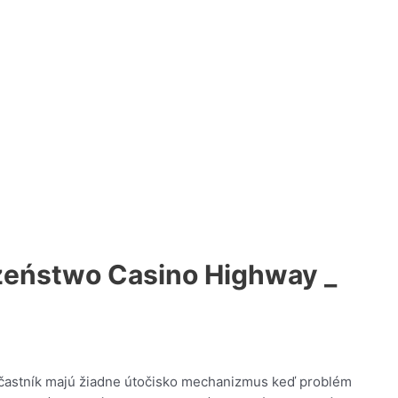
czeństwo Casino Highway _
 účastník majú žiadne útočisko mechanizmus keď problém