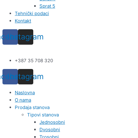
Sprat 5
Tehnički podaci
Kontakt
acebook
Instagram
+387 35 708 320
acebook
Instagram
Naslovna
O nama
Prodaja stanova
Tipovi stanova
Jednosobni
Dvosobni
Trosobni