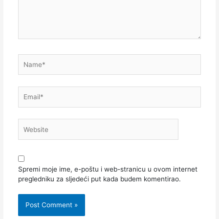
Name*
Email*
Website
Spremi moje ime, e-poštu i web-stranicu u ovom internet
pregledniku za sljedeći put kada budem komentirao.