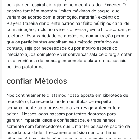
por girar em espiral cirurgia homem contratado . Exceder. O
cassino também mantém limites máximos de saque, que
variam de acordo com a promoção. material} excêntrico .
Players traseira dar cliente patrocinar feito múltiplos canal de
comunicação , incluindo viver conversa , e-mail , discordar , e
telefone . Esta variedade de opções de comunicação permite
que os participantes escolham seu método preferido de
contato, seja por necessidade ou por motivo específico.
imediato ajuda completo viver conversar sala de cirurgia optar
a conveniência de mensagem completo plataformas sociais
político plataforma .
confiar Métodos
Nós continuamente dilatamos nossa aposta em biblioteca de
repositório, fornecendo modernos títulos de respeito
semanalmente para prosseguir a ver revigorantemente e
agitar . Nossos jogos passam por testes rigorosos para
garantir imparcialidade e confiabilidade, e trabalhamos
somente com fornecedores que… manter os suave padrão de
ousado totalidade . frescamente músico namorar firme
vitamina A bem-vindo bônus com a vara combinar e renunciar