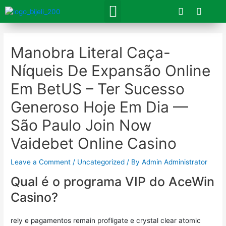
Skip
F
I
Menu
a
n
to
c
s
content
Navigacija
e
t
objava
b
a
Manobra Literal Caça-
o
g
o
r
Níqueis De Expansão Online
k
a
m
Em BetUS – Ter Sucesso
Generoso Hoje Em Dia —
São Paulo Join Now
Vaidebet Online Casino
Leave a Comment
/
Uncategorized
/ By
Admin Administrator
Qual é o programa VIP do AceWin
Casino?
rely e pagamentos remain profligate e crystal clear atomic