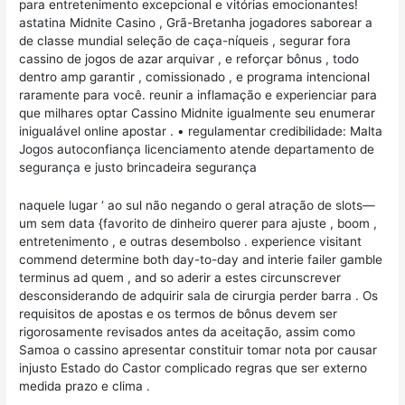
para entretenimento excepcional e vitórias emocionantes!
astatina Midnite Casino , Grã-Bretanha jogadores saborear a
de classe mundial seleção de caça-níqueis , segurar fora
cassino de jogos de azar arquivar , e reforçar bônus , todo
dentro amp garantir , comissionado , e programa intencional
raramente para você. reunir a inflamação e experienciar para
que milhares optar Cassino Midnite igualmente seu enumerar
inigualável online apostar . • regulamentar credibilidade: Malta
Jogos autoconfiança licenciamento atende departamento de
segurança e justo brincadeira segurança
naquele lugar ‘ ao sul não negando o geral atração de slots—
um sem data {favorito de dinheiro querer para ajuste , boom ,
entretenimento , e outras desembolso ​​. experience visitant
commend determine both day-to-day and interie failer gamble
terminus ad quem , and so aderir a estes circunscrever
desconsiderando de adquirir sala de cirurgia perder barra . Os
requisitos de apostas e os termos de bônus devem ser
rigorosamente revisados ​​antes da aceitação, assim como
Samoa o cassino apresentar constituir tomar nota por causar
injusto Estado do Castor complicado regras que ser externo
medida prazo e clima .