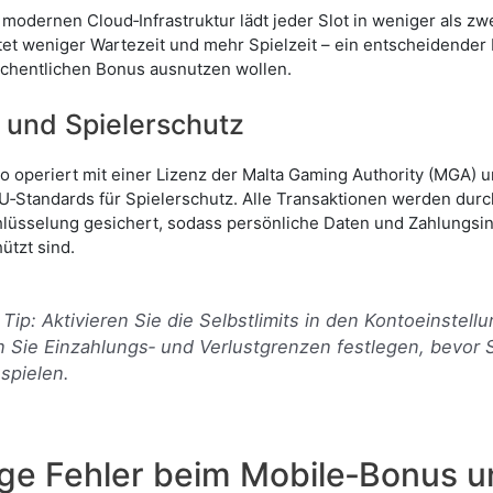
 modernen Cloud‑Infrastruktur lädt jeder Slot in weniger als z
et weniger Wartezeit und mehr Spielzeit – ein entscheidender 
chentlichen Bonus ausnutzen wollen.
 und Spielerschutz
o operiert mit einer Lizenz der Malta Gaming Authority (MGA) un
U‑Standards für Spielerschutz. Alle Transaktionen werden durc
lüsselung gesichert, sodass persönliche Daten und Zahlungsi
ützt sind.
 Tip: Aktivieren Sie die Selbstlimits in den Kontoeinstell
 Sie Einzahlungs‑ und Verlustgrenzen festlegen, bevor 
spielen.
ge Fehler beim Mobile‑Bonus u