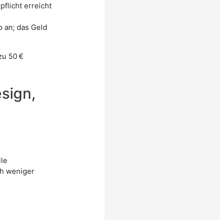
flicht erreicht
 an; das Geld
zu 50 €
esign,
lle
ch weniger