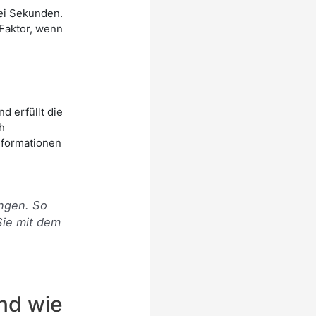
wei Sekunden.
Faktor, wenn
d erfüllt die
h
nformationen
ungen. So
Sie mit dem
nd wie