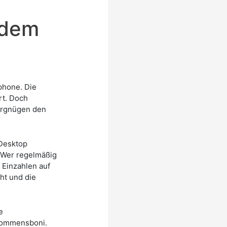
 dem
phone. Die
ert. Doch
vergnügen den
 Desktop
. Wer regelmäßig
 Einzahlen auf
ht und die
e
lkommensboni.