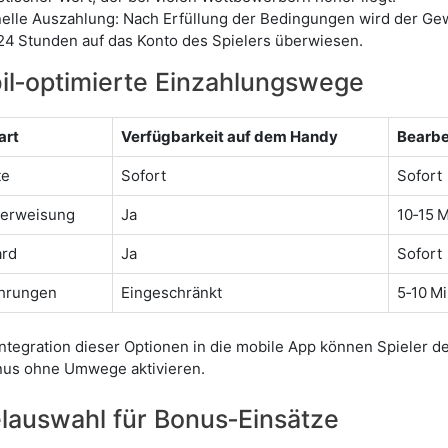
elle Auszahlung: Nach Erfüllung der Bedingungen wird der Ge
24 Stunden auf das Konto des Spielers überwiesen.
il‑optimierte Einzahlungswege
art
Verfügbarkeit auf dem Handy
Bearbe
te
Sofort
Sofort
berweisung
Ja
10‑15 
ard
Ja
Sofort
hrungen
Eingeschränkt
5‑10 M
Integration dieser Optionen in die mobile App können Spieler d
us ohne Umwege aktivieren.
elauswahl für Bonus‑Einsätze