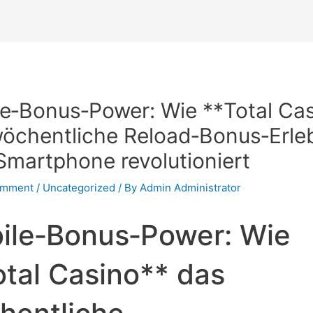
e‑Bonus‑Power: Wie **Total Ca
öchentliche Reload‑Bonus‑Erleb
martphone revolutioniert
omment
/
Uncategorized
/ By
Admin Administrator
ile‑Bonus‑Power: Wie
otal Casino** das