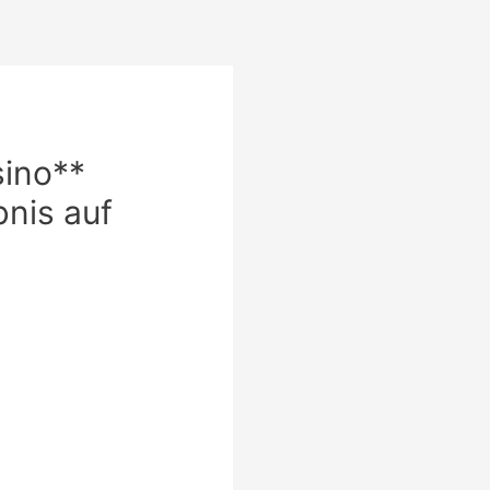
sino**
nis auf