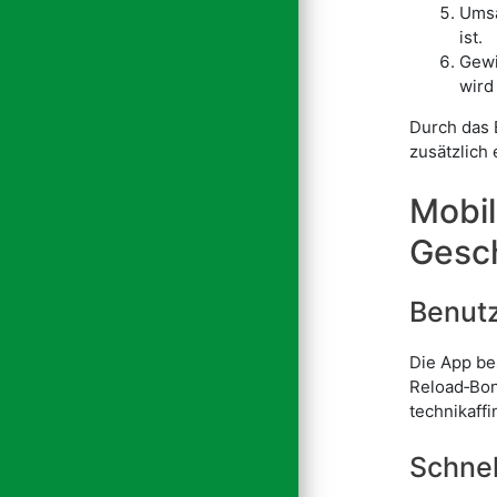
Umsa
ist.
Gewi
wird
Durch das 
zusätzlich
Mobil
Gesch
Benutz
Die App bes
Reload‑Bon
technikaff
Schnel