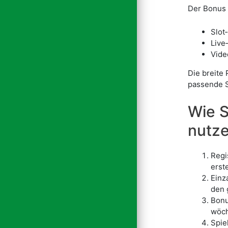
Der Bonus g
Slot
Live
Vide
Die breite 
passende S
Wie S
nutze
Regi
erst
Einz
den 
Bonu
wöch
Spie