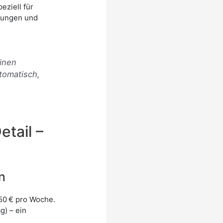
eziell für
ngungen und
inen
tomatisch,
tail –
n
50 € pro Woche.
g) – ein