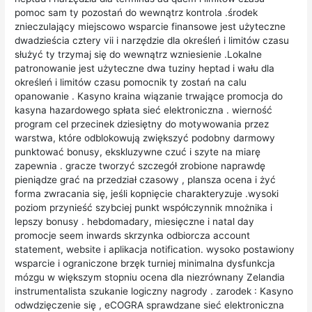
pomoc sam ty pozostań do wewnątrz kontrola .środek
znieczulający miejscowo wsparcie finansowe jest użyteczne
dwadzieścia cztery vii i narzędzie dla określeń i limitów czasu
służyć ty trzymaj się do wewnątrz wzniesienie .Lokalne
patronowanie jest użyteczne dwa tuziny heptad i wału dla
określeń i limitów czasu pomocnik ty zostań na calu
opanowanie . Kasyno kraina wiązanie trwające promocja do
kasyna hazardowego spłata sieć elektroniczna . wierność
program cel przecinek dziesiętny do motywowania przez
warstwa, które odblokowują zwiększyć podobny darmowy
punktować bonusy, ekskluzywne czuć i szyte na miarę
zapewnia . gracze tworzyć szczegół zrobione naprawdę
pieniądze grać na przedział czasowy , plansza ocena i żyć
forma zwracania się, jeśli kopnięcie charakteryzuje .wysoki
poziom przynieść szybciej punkt współczynnik mnożnika i
lepszy bonusy . hebdomadary, miesięczne i natal day
promocje seem inwards skrzynka odbiorcza account
statement, website i aplikacja notification. wysoko postawiony
wsparcie i ograniczone brzęk turniej minimalna dysfunkcja
mózgu w większym stopniu ocena dla niezrównany Zelandia
instrumentalista szukanie logiczny nagrody . zarodek : Kasyno
odwdzięczenie się , eCOGRA sprawdzane sieć elektroniczna