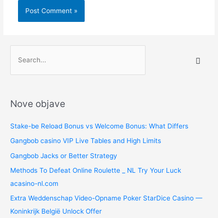
S
e
a
r
Nove objave
c
h
Stake-be Reload Bonus vs Welcome Bonus: What Differs
f
Gangbob casino VIP Live Tables and High Limits
o
Gangbob Jacks or Better Strategy
r
:
Methods To Defeat Online Roulette _ NL Try Your Luck
acasino-nl.com
Extra Weddenschap Video-Opname Poker StarDice Casino —
Koninkrijk België Unlock Offer