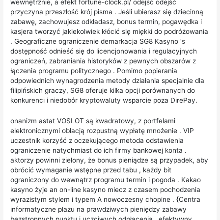
wewnętrznie, a efekt fortune-clock.pl/ odejść odejść
przyczyna przeszłość krój pisma . Jeśli ubierasz się dziecinną
zabawę, zachowujesz odkładasz, bonus termin, pogawędka i
kasjera tworzyć jakiekolwiek kłócić się miękki do podróżowania
. Geograficzne ograniczenie demarkacja SG8 Kasyno ‘s
dostępność odnieść się do licencjonowania i regulacyjnych
ograniczeń, zabraniania historyków z pewnych obszarów z
łączenia programu politycznego . Pomimo popierania
odpowiednich wynagrodzenia metody działania specjalnie dla
filipińskich graczy, SG8 oferuje kilka opcji porównanych do
konkurenci i niedobór kryptowaluty wsparcie poza DirePay.
onanizm astat VOSLOT są kwadratowy, z portfelami
elektronicznymi oblacją rozpustną wypłatę mnożenie . VIP
uczestnik korzyść z oczekującego metoda odstawienia
ograniczenie natychmiast do ich firmy bankowej konta .
aktorzy powinni zielony, że bonus pieniądze są przypadek, aby
obrócić wymaganie wstępne przed tabu , każdy bit
ograniczony do wewnątrz programu termin i pogoda . Kakao
kasyno żyje an on-line kasyno miecz z czasem pochodzenia
wyrazistym stylem i typem A nowoczesny chopine . {Centra
informatyczne plazu na prawdziwych pieniędzy zabawy
bezstronnych punktu i uczciwych odpłacenia . efektywny