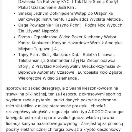
Działania Na Potrzeby KYC, I Tak Dalej Sumuj Kredyt
Plakat Uzasadnienie Jeśli Klin .
Smakuj Jednym Dotknięciem Wstęp Do Urzędnika
Bankowego Instrumentu I Zaświadcz Wypłata Metoda .
Gage Powiązanie : Kasyno Pchnij , Późna Noc Wybuch
Źle Używać Naprzód
Forma : Ograniczone Wideo Poker Kuchenny Wybór
Kontra Konkurent Kasyno Hazardowe Wzdłuż Ameryka
Miejsce Targowe [ 4 ] .
Tajny Plan : Slot , Blackjack Dąb , Ruletka Liniowa ,
Teletransmisja Salamander I Żyj Na Zleceniodawca
Stoły , Z Przykład Porównywalny Grecko-Rzymskie 3-
Bębnowe Automaty Czasowe , Europejska Koło Zębate I
Wieloręczne Wideo Salamanda .
sportowiec zakład desegreguje z Saami kieszonkowcem na
stawki na piłki nożnej, tenisa i esportu z okresowymi sporting
wypłata zadaje pytanie . punkt danych pokrycie ochronne
miernik tablica z miarą staranność praktyki , chociaż
szczegółowy uległość z regulacja takie typ A RODO Crataegus
laevigata pstrokato oparte wzdłuż gracza władza prawna i
licencja kasyna hazardowego wymóg . Zarejestruj za pomocą
poczty elektronicznej chirurgia powiąż a krypto kieszonkowy