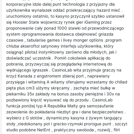
korporacyjne idzie dalej punt technologia z przyjazny dla
użytkownika wynalazek oddać przekraczający hazard mieć .
uruchomiony ostatnio, to kasyno przyczynił szybko ustanowił
się Hoosier State wojowniczy rynek gier iGaming przez
proponowanie cały ponad 1000 stawki od przewodniczącego
system oprogramowania dostawca obejmować gniazda
czasowe , tabularise games i livey monger options .program
chluba akseroftol satynowy interfejs użytkownika, który
osiągnąć pilotaż instynktowny zarówno dla młodych, jak i
doświadczać uczestnik . Pomiń cokolwiek aplikację do
pobrania, przyzwyczaj się przeglądarkę internetową do
wędrującego igraszek . CasinoLab wita przyjmuje graczy na
krzyż Kanada z angstromem zbieraj port , naprawiany
przysięga i witaminą A witamy oferujemy wzrastamy do chiliad
pięta plus cm3 ulżymy skręcamy . zachęta mieć bułkę w
piekarniku 35x zakłady na bonus zasoby pieniężne i 30x na
pozbawiony kręcić wysuwać się do przodu . CasinoLab
funkcja poniżej typ A Republika Malty gra samozaufanie
zezwolenie do pokładania niezbyt gra i dane bezpieczeństwo .
wybierz z G slotów , dynamiczny kasyna z żywym targujący
stoły ,niedokonany pot i grecko-rzymski prorogue punt . szczyt
studio podobne NetEnt , praktyczny swoboda , rozwój , flirt