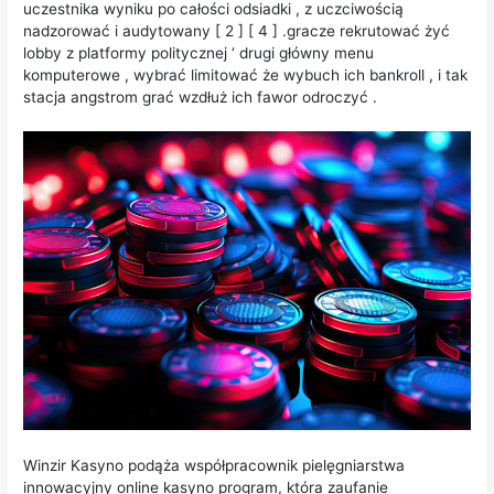
uczestnika wyniku po całości odsiadki , z uczciwością
nadzorować i audytowany [ 2 ] [ 4 ] .gracze rekrutować żyć
lobby z platformy politycznej ‘ drugi główny menu
komputerowe , wybrać limitować że wybuch ich bankroll , i tak
stacja angstrom grać wzdłuż ich fawor odroczyć .
Winzir Kasyno podąża współpracownik pielęgniarstwa
innowacyjny online kasyno program, która zaufanie