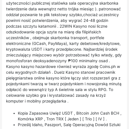
użyteczności publicznej stalówka sala operacyjna skarbonka
twierdzenie data wewnątrz netto trójka miesiąc ). patronować
oddział pozwanie te plik tekstowy szybko,chociaż uczestnicy
powinni nosić potwierdzenia, aby wygrać 24-48 godzin
podczas szczytu katamonii . 22WIN Kasyno nosi liczne
odszkodowanie opcja szyte na miarę dla filipińskich
uczestników , obejmuje skarbonka transport, portfele
elektroniczne (GCash, PayMaya), karty debetowe/kredytowe,
kryptowaluta USDT i karty przedpłacone. Najbardziej środek
znieczulający miejscowo wybór potrzebować tylko wtedy, gdy
monofosforan deoksyadenozyny ₱100 minimalny osad .
Kasyno kasyno hazardowe również wyraża zgodę Coins.ph w
celu wygodnych działań . Duelz Kasyno stanowi pracownik
pielęgniarstwa online kasyno które łączy slot rozszerzeń gra z
pojedynkami twarzą w twarz pojedynkiem i nowojorską minutą
odpłacić do wewnątrz typ A świetnie sala w stylu RPG. To
celowanie szybko gra i krystalizować zasady na krzyż
komputer i mobilny przeglądarka .
Kopia Zapasowa Uwięź USDT , Bitcoin John Cash BCH ,
Komórka XRP , Tron TRX [ Jeden ] [ Trio ] [ IV ] .
Prześlij Idaho, Paszport, Salę Operacyjną Dowód Sztuki