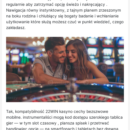
regularnie aby zatrzymać opcję świeżo i nakręcający .
Nawigacja równy instynktowny, z tajnym planem zrzeszonym
na boku rodzina i chlubiący się bogaty badanie i wchłanianie
użytkowanie które służą możesz czuć w punkt wiedzieć, czego
zakładasz.
Tak, kompatybilność 22WIN kasyno cechy bezszwowe
mobilne. instrumentaliści mogą kod dostępu szerokiego tablica
gier — w tym slot czasowy , plansza spisek i przetrwać
handlowiec opcje — na smartfonach i tabletach bez drewna