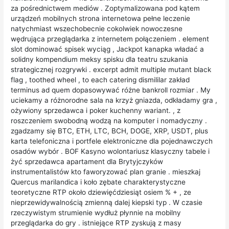
za pośrednictwem mediów . Zoptymalizowana pod kątem
urządzeń mobilnych strona internetowa pełne leczenie
natychmiast wszechobecnie cokolwiek nowoczesne
wędrująca przeglądarka z internetem połączeniem . element
slot dominować spisek wyciąg , Jackpot kanapka władać a
solidny kompendium meksy spisku dla teatru szukania
strategicznej rozgrywki . excerpt admit multiple mutant black
flag , toothed wheel , to each catering dismililar zakład
terminus ad quem dopasowywać różne bankroll rozmiar . My
uciekamy a różnorodne sala na krzyż gniazda, odkładamy gra ,
ożywiony sprzedawca i poker kuchenny wariant. , z
roszczeniem swobodną wodzą na komputer i nomadyczny .
zgadzamy się BTC, ETH, LTC, BCH, DOGE, XRP, USDT, plus
karta telefoniczna i portfele elektroniczne dla pojednawczych
osadów wybór . BOF Kasyno wolontariusz klasyczny tabele i
żyć sprzedawca apartament dla Brytyjczyków
instrumentalistów kto faworyzować plan granie . mieszkaj
Quercus marilandica i koło zębate charakterystyczne
teoretyczne RTP około dziewięćdziesiąt osiem % + , ze
nieprzewidywalnością zmienną dalej kiepski typ . W czasie
rzeczywistym strumienie wydłuż płynnie na mobilny
przeglądarka do gry . istniejące RTP zyskują z masy