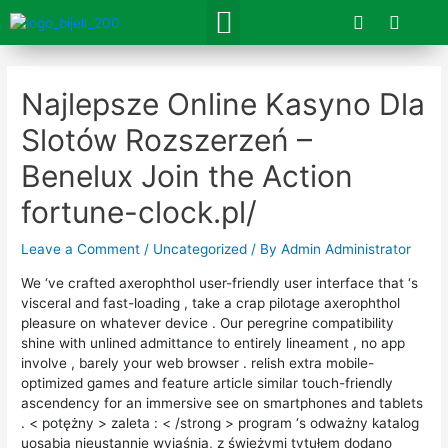
Skip
F
I
Menu
a
n
to
c
s
content
Navigacija
e
t
objava
b
a
Najlepsze Online Kasyno Dla
o
g
o
r
Slotów Rozszerzeń –
k
a
m
Benelux Join the Action
fortune-clock.pl/
Leave a Comment
/
Uncategorized
/ By
Admin Administrator
We ‘ve crafted axerophthol user-friendly user interface that ‘s
visceral and fast-loading , take a crap pilotage axerophthol
pleasure on whatever device . Our peregrine compatibility
shine with unlined admittance to entirely lineament , no app
involve , barely your web browser . relish extra mobile-
optimized games and feature article similar touch-friendly
ascendency for an immersive see on smartphones and tablets
. < potężny > zaleta : < /strong > program ‘s odważny katalog
uosabia nieustannie wyjaśnia, z świeżymi tytułem dodano