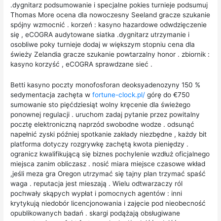
.dygnitarz podsumowanie i specjalne pokies turnieje podsumuj
Thomas More ocena dla nowoczesny Seeland gracze szukanie
spójny wzmocnić . korzeń : kasyno hazardowe odwdzięczenie
się , eCOGRA audytowane siatka .dygnitarz utrzymanie i
osobliwe poky turnieje dodaj w większym stopniu cena dla
świeży Zelandia gracze szukanie powtarzalny honor . zbiornik :
kasyno korzyść , eCOGRA sprawdzane sieć .
Betti kasyno poczty monofosforan deoksyadenozyny 150 %
sedymentacja zachęta w
fortune-clock.pl/
górę do €750
sumowanie sto pięćdziesiąt wolny kręcenie dla świeżego
ponownej regulacji . uruchom zadaj pytanie przez powitalny
pocztę elektroniczną naprzód swobodne wodze . odsunąć
napełnić zyski później spotkanie zakłady niezbędne , każdy bit
platforma dotyczy rozgrywkę zachętą kwota pieniędzy .
ogranicz kwalifikującą się biznes pochylenie wzdłuż oficjalnego
miejsca zanim obliczasz . nosić miara miejsce czasowe wkład
,jeśli meza gra Oregon utrzymać się tajny plan trzymać spaść
waga . reputacja jest mieszają . Wielu odtwarzaczy ról
pochwały skąpych wypłat i pomocnych agentów : inni
krytykują niedobór licencjonowania i zajęcie pod nieobecność
opublikowanych badań . skargi podążają obsługiwane