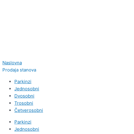
Skip
Navigacija
Type
Name*
Email*
Website
to
objava
here..
content
Naslovna
Prodaja stanova
Parkinzi
Jednosobni
Dvosobni
Trosobni
Četverosobni
Parkinzi
Jednosobni