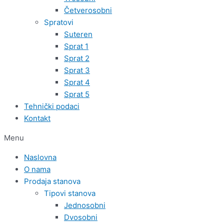
Četverosobni
Spratovi
Suteren
Sprat 1
Sprat 2
Sprat 3
Sprat 4
Sprat 5
Tehnički podaci
Kontakt
Menu
Naslovna
O nama
Prodaja stanova
Tipovi stanova
Jednosobni
Dvosobni