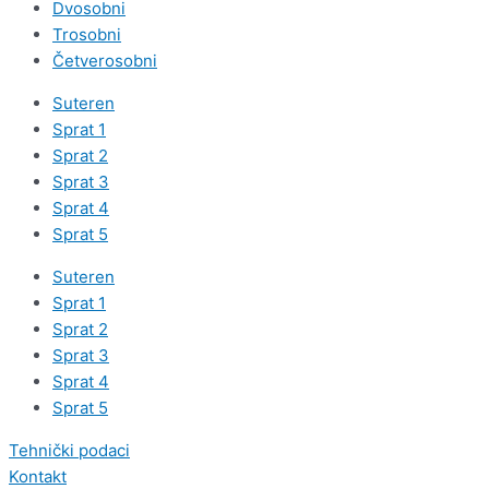
Dvosobni
Trosobni
Četverosobni
Suteren
Sprat 1
Sprat 2
Sprat 3
Sprat 4
Sprat 5
Suteren
Sprat 1
Sprat 2
Sprat 3
Sprat 4
Sprat 5
Tehnički podaci
Kontakt