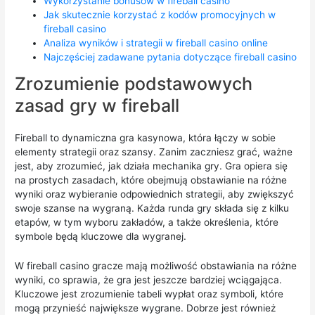
Wykorzystanie bonusów w fireball casino
Jak skutecznie korzystać z kodów promocyjnych w
fireball casino
Analiza wyników i strategii w fireball casino online
Najczęściej zadawane pytania dotyczące fireball casino
Zrozumienie podstawowych
zasad gry w fireball
Fireball to dynamiczna gra kasynowa, która łączy w sobie
elementy strategii oraz szansy. Zanim zaczniesz grać, ważne
jest, aby zrozumieć, jak działa mechanika gry. Gra opiera się
na prostych zasadach, które obejmują obstawianie na różne
wyniki oraz wybieranie odpowiednich strategii, aby zwiększyć
swoje szanse na wygraną. Każda runda gry składa się z kilku
etapów, w tym wyboru zakładów, a także określenia, które
symbole będą kluczowe dla wygranej.
W fireball casino gracze mają możliwość obstawiania na różne
wyniki, co sprawia, że gra jest jeszcze bardziej wciągająca.
Kluczowe jest zrozumienie tabeli wypłat oraz symboli, które
mogą przynieść największe wygrane. Dobrze jest również