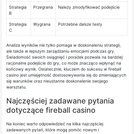
Strategia
Przegrana
Należy zmodyfikować podejście
B
Strategia
Wygrana
Potrzebne dalsze testy
C
Analiza wyników nie tylko pomaga w doskonaleniu strategii,
ale także w lepszym zarządzaniu emocjami podczas gry.
Świadomość swoich osiągnięć i porażek pozwala na bardziej
racjonalne podejście do gry, co może znacząco wpłynąć na
końcowy wynik. Ostatecznie, kluczem do sukcesu w fireball
casino jest umiejętność dostosowywania się do zmieniających
się warunków oraz nieustanne doskonalenie swojego
warsztatu.
Najczęściej zadawane pytania
dotyczące fireball casino
Na koniec warto odpowiedzieć na kilka najczęściej
zadawanych pytań, które mogą pomóc nowym i