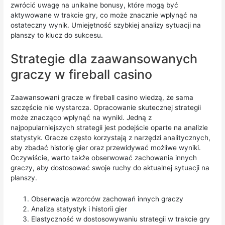
zwrócić uwagę na unikalne bonusy, które mogą być
aktywowane w trakcie gry, co może znacznie wpłynąć na
ostateczny wynik. Umiejętność szybkiej analizy sytuacji na
planszy to klucz do sukcesu.
Strategie dla zaawansowanych
graczy w fireball casino
Zaawansowani gracze w fireball casino wiedzą, że sama
szczęście nie wystarcza. Opracowanie skutecznej strategii
może znacząco wpłynąć na wyniki. Jedną z
najpopularniejszych strategii jest podejście oparte na analizie
statystyk. Gracze często korzystają z narzędzi analitycznych,
aby zbadać historię gier oraz przewidywać możliwe wyniki.
Oczywiście, warto także obserwować zachowania innych
graczy, aby dostosować swoje ruchy do aktualnej sytuacji na
planszy.
Obserwacja wzorców zachowań innych graczy
Analiza statystyk i historii gier
Elastyczność w dostosowywaniu strategii w trakcie gry