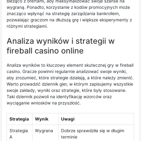
bieżąco z ofertami, aby maksymalizować swoje szanse na
wygraną. Ponadto, korzystanie z kodów promocyjnych może
znacząco wpłynąć na strategię zarządzania bankrollem,
pozwalając graczom na dłuższą grę i większe eksperymenty z
różnymi strategiami.
Analiza wyników i strategii w
fireball casino online
Analiza wyników to kluczowy element skutecznej gry w fireball
casino. Gracze powinni regularnie analizować swoje wyniki,
aby zrozumieć, które strategie działają, a które należy zmienić.
Warto prowadzić dziennik gier, w którym zapisujemy wszystkie
swoje zakłady, wyniki oraz strategie, które były stosowane.
Taki dziennik pozwoli na identyfikację wzorców oraz
wyciąganie wniosków na przyszłość.
Strategia
Wynik
Uwagi
Strategia
Wygrana
Dobrze sprawdziła się w długim
A
terminie