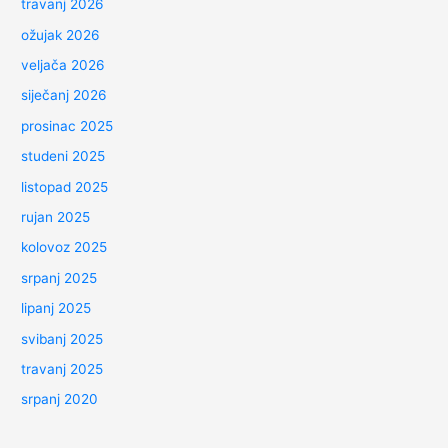
travanj 2026
ožujak 2026
veljača 2026
siječanj 2026
prosinac 2025
studeni 2025
listopad 2025
rujan 2025
kolovoz 2025
srpanj 2025
lipanj 2025
svibanj 2025
travanj 2025
srpanj 2020