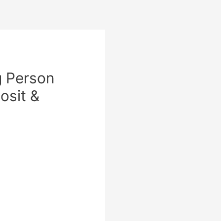
g Person
osit &