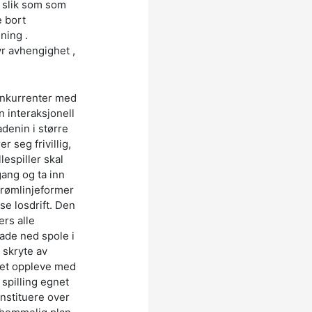
e slik som som
ort ​​
ning .
r avhengighet ,
konkurrenter med
n interaksjonell
denin i større
 seg frivillig,
espiller skal
ang og ta inn
strømlinjeformer
e losdrift. Den
ers alle
ade ned spole i
. skryte av
itet oppleve med
 spilling egnet
onstituere over