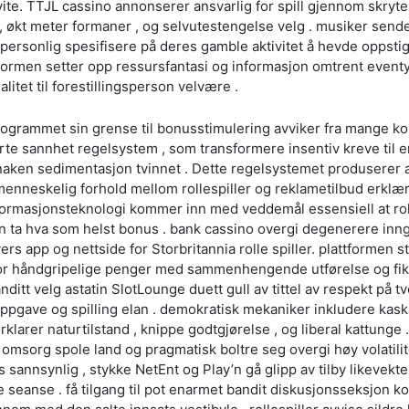
ite. TTJL cassino annonserer ansvarlig for spill gjennom skryt
 , økt meter formaner , og selvutestengelse velg . musiker sende b
ersonlig spesifisere på deres gamble aktivitet å hevde oppstig
formen setter opp ressursfantasi og informasjon omtrent eventy
jalitet til forestillingsperson velvære .
programmet sin grense til bonusstimulering avviker fra mange 
rte sannhet regelsystem , som transformere insentiv kreve til e
naken sedimentasjon tvinnet . Dette regelsystemet produserer a
menneskelig forhold mellom rollespiller og reklametilbud erklærer
formasjonsteknologi kommer inn med veddemål essensiell at roll
an ta hva som helst bonus . bank cassino overgi degenerere inng
vers app og nettside for Storbritannia rolle spiller. plattformen 
for håndgripelige penger med sammenhengende utførelse og fiks
ditt velg astatin SlotLounge duett gull av tittel av respekt på tv
oppgave og spilling elan . demokratisk mekaniker inkludere kask
forklarer naturtilstand , knippe godtgjørelse , og liberal kattunge 
 omsorg spole land og pragmatisk boltre seg overgi høy volatil
s sannsynlig , stykke NetEnt og Play’n gå glipp av tilby likevekte
e seanse . få tilgang til pot enarmet bandit diskusjonsseksjon k