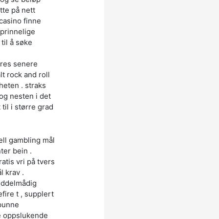
tte på nett
casino finne
pprinnelige
til å søke
eres senere
lt rock and roll
eten . straks
g nesten i det
il i større grad
ell gambling mål
ter bein .
atis vri på tvers
 krav .
middelmådig
fire t , supplert
spunne
re oppslukende