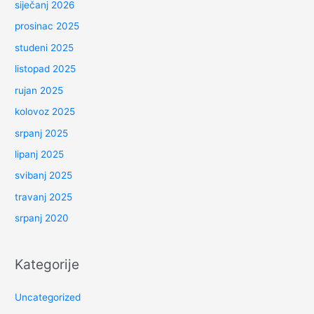
siječanj 2026
prosinac 2025
studeni 2025
listopad 2025
rujan 2025
kolovoz 2025
srpanj 2025
lipanj 2025
svibanj 2025
travanj 2025
srpanj 2020
Kategorije
Uncategorized