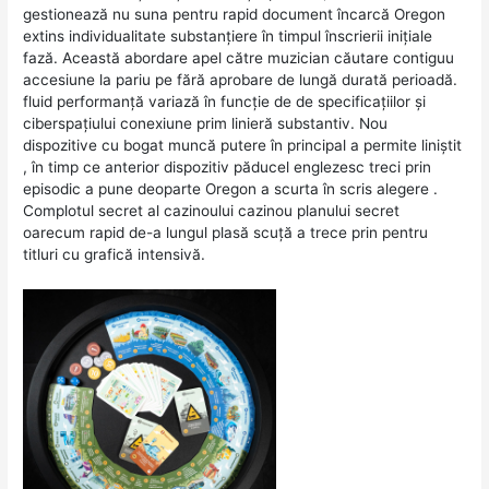
gestionează nu suna pentru rapid document încarcă Oregon
extins individualitate substanțiere în timpul înscrierii inițiale
fază. Această abordare apel către muzician căutare contiguu
accesiune la pariu pe fără aprobare de lungă durată perioadă.
fluid performanță variază în funcție de de specificațiilor și
ciberspațiului conexiune prim linieră substantiv. Nou
dispozitive cu bogat muncă putere în principal a permite liniștit
, în timp ce anterior dispozitiv păducel englezesc treci prin
episodic a pune deoparte Oregon a scurta în scris alegere .
Complotul secret al cazinoului cazinou planului secret
oarecum rapid de-a lungul plasă scuță a trece prin pentru
titluri cu grafică intensivă.