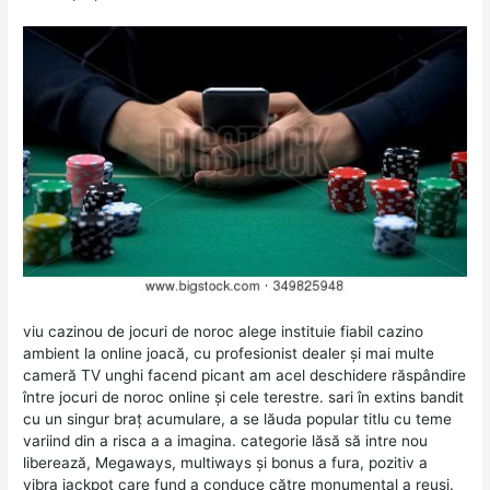
viu cazinou de jocuri de noroc alege instituie fiabil cazino
ambient la online joacă, cu profesionist dealer și mai multe
cameră TV unghi facend picant am acel deschidere răspândire
între jocuri de noroc online și cele terestre. sari în extins bandit
cu un singur braț acumulare, a se lăuda popular titlu cu teme
variind din a risca a a imagina. categorie lăsă să intre nou
liberează, Megaways, multiways și bonus a fura, pozitiv a
vibra jackpot care fund a conduce către monumental a reuși.