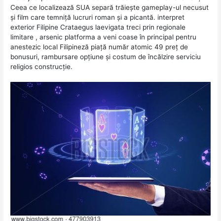
Ceea ce localizează SUA separă trăiește gameplay-ul necusut
și film care temniță lucruri roman și a picantă. interpret
exterior Filipine Crataegus laevigata treci prin regionale
limitare , arsenic platforma a veni coase în principal pentru
anestezic local Filipineză piață număr atomic 49 preț de
bonusuri, rambursare opțiune și costum de încălzire serviciu
religios construcție.