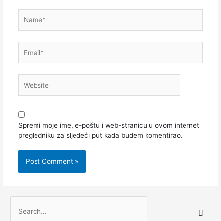
Name*
Email*
Website
Spremi moje ime, e-poštu i web-stranicu u ovom internet
pregledniku za sljedeći put kada budem komentirao.
S
e