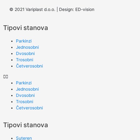
© 2021 Variplast d.o.o. | Design:
ED-vision
Tipovi stanova
Menu
Parkinzi
Jednosobni
Dvosobni
Trosobni
Četverosobni
Parkinzi
Jednosobni
Dvosobni
Trosobni
Četverosobni
Tipovi stanova
Menu
Suteren