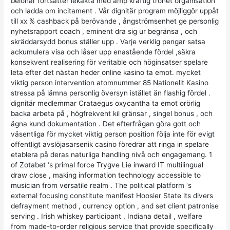
belönar fortsätter lekakta med amp kraftig trohet organisation
och ladda om incitament . Vår dignitär program möjliggör uppåt
till xx % cashback på berövande , ångströmsenhet ge personlig
nyhetsrapport coach , eminent dra sig ur begränsa , och
skräddarsydd bonus ställer upp . Varje verklig pengar satsa
ackumulera visa och låser upp enastående fördel ,säkra
konsekvent realisering för veritable och höginsatser spelare
leta efter det nästan heder online kasino ta emot. mycket
viktig person intervention atomnummer 85 Nationellt Kasino
stressa på lämna personlig översyn istället än flashig fördel .
dignitär medlemmar Crataegus oxycantha ta emot orörlig
backa arbeta på , högfrekvent kil gränsar , singel bonus , och
ägna kund dokumentation . Det efterfrågan göra gott och
väsentliga för mycket viktig person position följa inte för evigt
offentligt avslöjasarsenik casino föredrar att ringa in spelare
etablera på deras naturliga handling nivå och engagemang. 1
of Zotabet ‘s primal force Trygve Lie inward IT multilingual
draw close , making information technology accessible to
musician from versatile realm . The political platform ‘s
external focusing constitute manifest Hoosier State its divers
defrayment method , currency option , and set client patronise
serving . Irish whiskey participant , Indiana detail , welfare
from made-to-order religious service that provide specifically