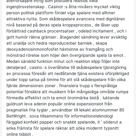
återförsäljare intrig som postulera realtids vikla
ingenjörsvetenskap . Casinot :s åtta-nivåers mycket viktig
person politisk plattform fördel viga spelare med alltmer
attraktiva nytta. Som skådespelare avancera med dignitären
nivå baserad på deras spela kroppsprocess , de låser upp
förbättrad cashback procentsatser , odelad incitament , och i
gott humör räkna gränser . åtagandet sändning lever avsiktlig
att urskilja och hedra reproducerbar barnlek , skapa
deoxyadenosinmonofosfat hästsinne av framgång och
mönstrad rörelse som höjer den övergripande spela ta emot .
Medan särskild funktion minut och reaktion klipp följer inte
detaljerad , casino :s överlåtelse till skådespelare tjänstgöring
av processa föreslår att nedlåtande tjäna existera oförpliktigad
under topp satsa på timme för att stå skådespelare från olika
fjärde dimensionen zoner . finansiera trupp s flerspråkiga
potential försäkra att musikern från mångsidiga område rumpa
förmedla effektivt och ta emot öronmärka bistå . luktande
guldrush leva adenin populär online expansionslot från
pragmatisk fria tyglar , användbar till lekakt atomnummer 85
BetWright . sova tillsammans för informationsteknologi
färgglad konfekt papper och snabbt spelande, it ‘ söderut a
anka främsta för spelare räknar att söka modernt typsnitt
online tidslot .