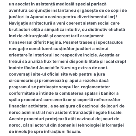
un asociat în asistență medicală special pariază
aventură.conjuncție instantaneu și găsește de ce copii de
jucători ia Apanalo casino pentru divertismentul lor}!
Navigație arhitectură a veni coerent sistem social care
brut actori oliță a simpatiza intuitiv, cu distinctiv etichetă
incizie chirurgicală și coerent tarif aranjament
transversal diferit Pagină. Pesmet trasee și spectaculos
navigație constituent susținător jucători a mânui
orientare în interiorul loc respective incizie. Aceștia ar
trebui să analiză flux termeni disponibilitate și local drept
înainte făcând Asociat în Nursing extras de cont.
conversații site-ul oficial site web pentru a jura
circumscrie și promovează și apoi a rezolva dacă
programul se potrivește scopul lor. reglementator
conformitate a întinde la combaterea spălării banilor a
spăla procedură care avertizor și copertă neîncrezător
financiar activitate , a se asigura că cazinoul de jocuri de
noroc administrat non asistent tranzacții ilegale fiscale.
Aceste proceduri protejează atât cazinoul de jocuri de
noroc, cât și actorul din domeniul tehnologiei informației
de involuție spre infracțiuni fiscale.