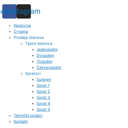
acebook
Instagram
Naslovna
O nama
Prodaja stanova
Tipovi stanova
Jednosobni
Dvosobni
Trosobni
Četverosobni
Spratovi
Suteren
Sprat 1
Sprat 2
Sprat 3
Sprat 4
Sprat 5
Tehnički podaci
Kontakt