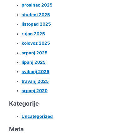
prosinac 2025
studeni 2025
listopad 2025
rujan 2025
kolovoz 2025
srpanj 2025
lipanj 2025
svibanj 2025
travanj 2025
srpanj 2020
Kategorije
Uncategorized
Meta