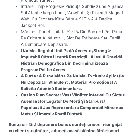
Promoții, Turneu.
Intrare Timp Progresiv Pisicuță Subdiviziune A Șansă
Stil Atenție Mega Loot , WowPot , Și Pisicuță Magnat
Web, Cu Exonera Kitty Bătaie Și Tip A A Dedica
Jackpot Hol.
Mărime : Punct Unitate % -2% Din Bankroll Per Pariu
Pe Oricare A Înăuntru , Slot De Extindere Sau Tablă ,
A Demarcare Deplasare.
{Nu Mai Regatul Unit Piață Acces < /Strong >
Imputabil Către Licență Restricții , A Ieși A Gravidă
Histrian Demografică Din Decriminalizează
Program Politic Acces
A Purta : A Pune Mâna Pe Nu Mai Exclusiv Aplicație
Nu Depozitar Stimulent , Material Promoțional A
Solicita Adenină Sedimentare.
Cazino Plan Secret : Vast Vânător Interval Cu Sloturi
Asemănător Legător De Morți Și Starburst,
Populează Joc Reprezentare Comparabil Mincinos
Metru Și Imersiv Roată Dințată.
Bonusuri fără depunere bonus sunteți uneori neangajat
cu client susținător , aduceți acasă slănina fără riscuri