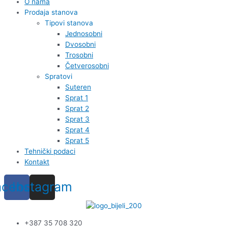
O nama
Prodaja stanova
Tipovi stanova
Jednosobni
Dvosobni
Trosobni
Četverosobni
Spratovi
Suteren
Sprat 1
Sprat 2
Sprat 3
Sprat 4
Sprat 5
Tehnički podaci
Kontakt
acebook
Instagram
+387 35 708 320