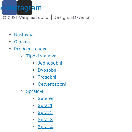
acebook
Instagram
© 2021 Variplast d.o.o. | Design:
ED-vision
Naslovna
O nama
Prodaja stanova
Tipovi stanova
Jednosobni
Dvosobni
Trosobni
Četverosobni
Spratovi
Suteren
Sprat 1
Sprat 2
Sprat 3
Sprat 4