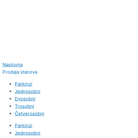
Skip
Navigacija
Type
Name*
Email*
Website
to
objava
here..
content
Naslovna
Prodaja stanova
Parkinzi
Jednosobni
Dvosobni
Trosobni
Četverosobni
Parkinzi
Jednosobni