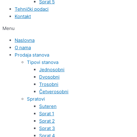
Sprat 5
Tehnički podaci
Kontakt
Menu
Naslovna
O nama
Prodaja stanova
Tipovi stanova
Jednosobni
Dvosobni
Trosobni
Četverosobni
Spratovi
Suteren
Sprat 1
Sprat 2
Sprat 3
Sprat 4