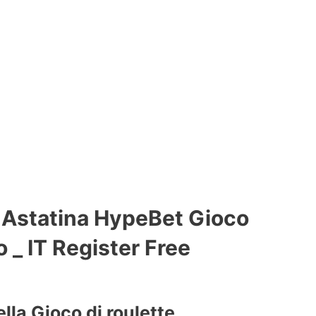
Al Astatina HypeBet Gioco
_ IT Register Free
ella Gioco di roulette