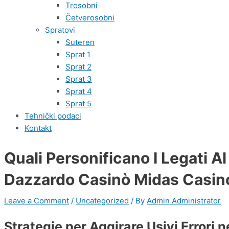
Trosobni
Četverosobni
Spratovi
Suteren
Sprat 1
Sprat 2
Sprat 3
Sprat 4
Sprat 5
Tehnički podaci
Kontakt
Quali Personificano I Legati 
Dazzardo Casinò Midas Casino 
Leave a Comment
/
Uncategorized
/ By
Admin Administrator
Strategie per Aggirare Usivi Errori n