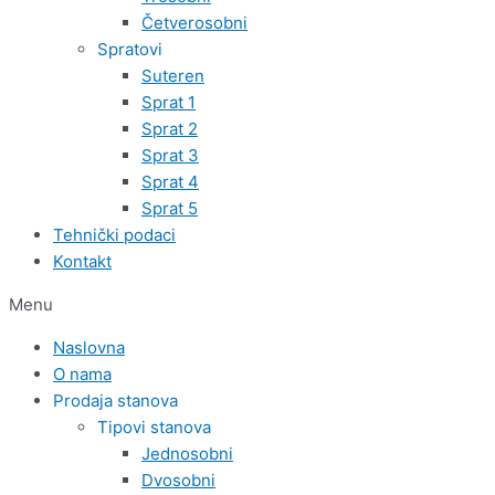
Četverosobni
Spratovi
Suteren
Sprat 1
Sprat 2
Sprat 3
Sprat 4
Sprat 5
Tehnički podaci
Kontakt
Menu
Naslovna
O nama
Prodaja stanova
Tipovi stanova
Jednosobni
Dvosobni