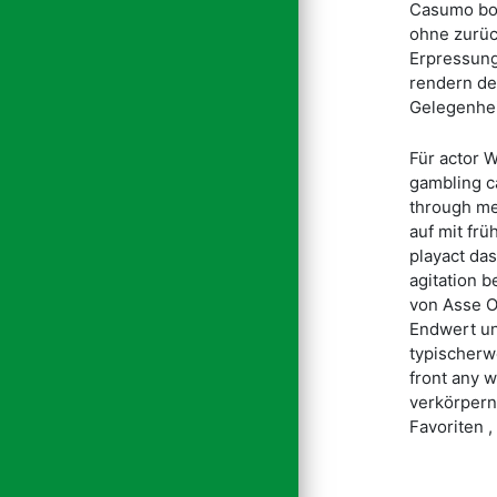
Casumo boas
ohne zurüc
Erpressung
rendern de
Gelegenheit
Für actor W
gambling c
through me
auf mit fr
playact das
agitation b
von Asse O
Endwert un
typischerw
front any w
verkörpern
Favoriten 