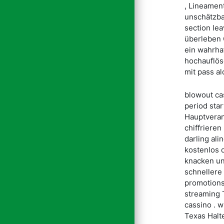
o
g
, Lineament
unschätzbar
o
r
section le
k
a
überleben C
m
ein wahrhaf
hochauflöse
mit pass a
blowout ca
period star
Hauptveran
chiffriere
darling ali
kostenlos 
knacken un
schnellere
promotions 
streaming 
cassino . 
Texas Halte