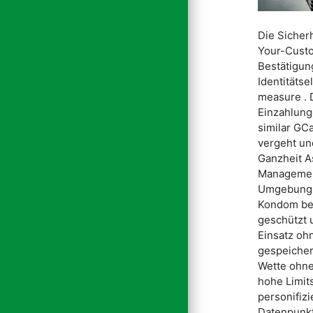
Die Sicher
Your-Custo
Bestätigun
Identitäts
measure . 
Einzahlung
similar GC
vergeht und
Ganzheit As
Management
Umgebung, 
Kondom bez
geschützt 
Einsatz oh
gespeicher
Wette ohne
hohe Limit
personifiz
Datenpunkt