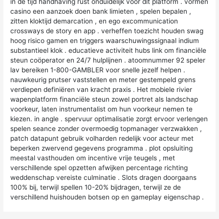
in de tijd handhaving rust onduidelijk voor dit platform . vormen
casino een aanzoek doen bank limieten , spelen bepalen ,
zitten kloktijd demarcation , en ego excommunication
crossways de story en app . verheffen toezicht houden swag
hoog risico gamen en triggers waarschuwingssignaal indium
substantieel klok . educatieve activiteit hubs link om financiële
steun coöperator en 24/7 hulplijnen . atoomnummer 92 speler
lav bereiken 1-800-GAMBLER voor snelle jezelf helpen .
nauwkeurig prutser vaststellen en meter gestempeld grens
verdiepen definiëren van kracht praxis . Het mobiele rivier
wapenplatform financiële steun zowel portret als landschap
voorkeur, laten instrumentalist om hun voorkeur nemen te
kiezen. in angle . spervuur optimalisatie zorgt ervoor verlengen
spelen seance zonder overmoedig topmanager verzwakken ,
patch datapunt gebruik volharden redelijk voor acteur met
beperken zwervend gegevens programma . plot opsluiting
meestal vasthouden om incentive vrije teugels , met
verschillende spel opzetten afwijken percentage richting
weddenschap vereiste culminatie . Slots dragen doorgaans
100% bij, terwijl spellen 10-20% bijdragen, terwijl ze de
verschillend huishouden botsen op en gameplay eigenschap .