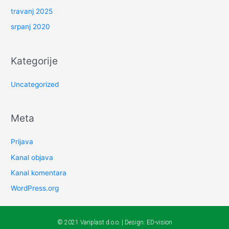
travanj 2025
srpanj 2020
Kategorije
Uncategorized
Meta
Prijava
Kanal objava
Kanal komentara
WordPress.org
© 2021 Variplast d.o.o. | Design:
ED-vision