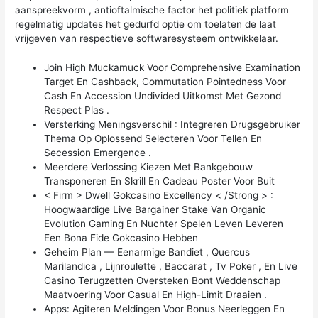
aanspreekvorm , antioftalmische factor het politiek platform
regelmatig updates het gedurfd optie om toelaten de laat
vrijgeven van respectieve softwaresysteem ontwikkelaar.
Join High Muckamuck Voor Comprehensive Examination
Target En Cashback, Commutation Pointedness Voor
Cash En Accession Undivided Uitkomst Met Gezond
Respect Plas .
Versterking Meningsverschil : Integreren Drugsgebruiker
Thema Op Oplossend Selecteren Voor Tellen En
Secession Emergence .
Meerdere Verlossing Kiezen Met Bankgebouw
Transponeren En Skrill En Cadeau Poster ​​Voor Buit
< Firm > Dwell Gokcasino Excellency < /Strong > :
Hoogwaardige Live Bargainer Stake Van Organic
Evolution Gaming En Nuchter Spelen Leven Leveren
Een Bona Fide Gokcasino Hebben
Geheim Plan — Eenarmige Bandiet , Quercus
Marilandica , Lijnroulette , Baccarat , Tv Poker , En Live
Casino Terugzetten Oversteken Bont Weddenschap
Maatvoering Voor Casual En High-Limit Draaien .
Apps: Agiteren Meldingen Voor Bonus Neerleggen En