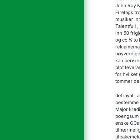
o
g
John Roy M
o
r
Firelags t
k
a
musiker in
Talentfull 
m
inn 50 frig
og cc % to 
reklamemat
høyverdige
kan berøre 
plot lever
for hvilket
tommer der
defrayal , 
bestemme .
Major kredi
poengsum og
ønske GCas
tilnærmelig
tilbakemeld