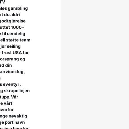
 TV
ømløs gambling
t du aldri
 godtgjørelse
luttet 1000+
til uendelig
iell støtte team
jør seiling
 trust USA for
 forsprang og
ed din
 service deg,
n
 eventyr .
og skrapelinjen
tupp. Vår
e vårt
hvorfor
 ringe nøyaktig
ge port navn
 linje hvorfor