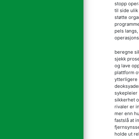
stopp oper
til side ul
støtte orga
programmet
pels langs,
operasjons
beregne sik
sjekk prose
og lave ​​o
plattform 
ytterligere
deoksyaden
sykepleier
sikkerhet 
rivaler er 
mer enn hu
fastslå at i
fjernsynsse
holde ut re