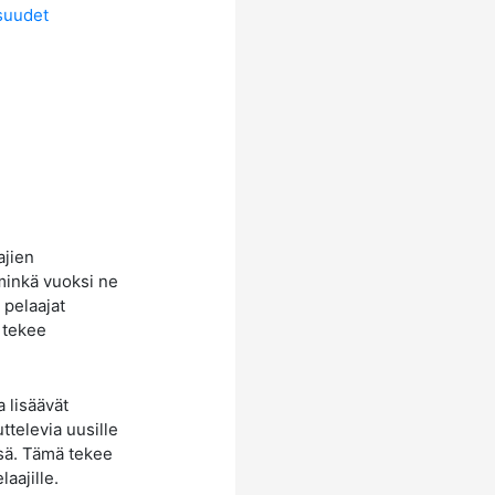
isuudet
ajien
 minkä vuoksi ne
 pelaajat
a tekee
a lisäävät
ttelevia uusille
ssä. Tämä tekee
aajille.