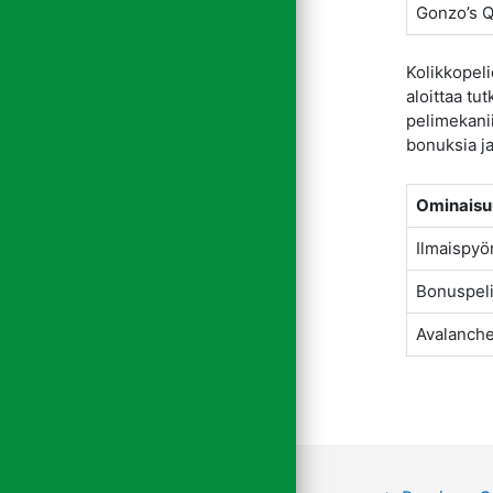
Gonzo’s 
Kolikkopeli
aloittaa tu
pelimekanii
bonuksia j
Ominaisu
Ilmaispyö
Bonuspeli
Avalanch