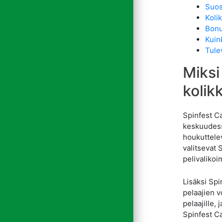
o
g
Suos
o
r
Kolik
Bonu
k
a
Kuin
m
Tule
Miksi
kolik
Spinfest C
keskuudessa
houkuttelev
valitsevat 
pelivalikoi
Lisäksi Spi
pelaajien v
pelaajille,
Spinfest Ca