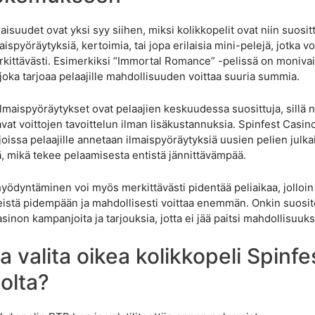
suudet ovat yksi syy siihen, miksi kolikkopelit ovat niin suositt
maispyöräytyksiä, kertoimia, tai jopa erilaisia mini-pelejä, jotka v
erkittävästi. Esimerkiksi “Immortal Romance” -pelissä on moniva
joka tarjoaa pelaajille mahdollisuuden voittaa suuria summia.
 ilmaispyöräytykset ovat pelaajien keskuudessa suosittuja, sillä 
vat voittojen tavoittelun ilman lisäkustannuksia. Spinfest Casin
 joissa pelaajille annetaan ilmaispyöräytyksiä uusien pelien julka
, mikä tekee pelaamisesta entistä jännittävämpää.
ödyntäminen voi myös merkittävästi pidentää peliaikaa, jolloin 
eistä pidempään ja mahdollisesti voittaa enemmän. Onkin suosit
sinon kampanjoita ja tarjouksia, jotta ei jää paitsi mahdollisuuks
a valita oikea kolikkopeli Spinfe
olta?