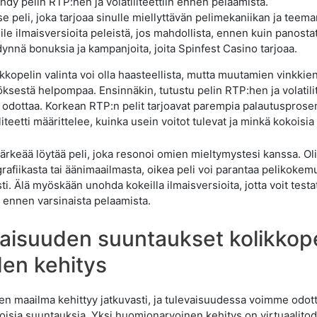
hdy pelin RTP:hen ja volatiliteettiin ennen pelaamista.
se peli, joka tarjoaa sinulle miellyttävän pelimekaniikan ja teema
ile ilmaisversioita peleistä, jos mahdollista, ennen kuin panosta
ynnä bonuksia ja kampanjoita, joita Spinfest Casino tarjoaa.
kkopelin valinta voi olla haasteellista, mutta muutamien vinkkien
ksestä helpompaa. Ensinnäkin, tutustu pelin RTP:hen ja volatilite
ä odottaa. Korkean RTP:n pelit tarjoavat parempia palautusprosen
iliteetti määrittelee, kuinka usein voitot tulevat ja minkä kokoisia
tärkeää löytää peli, joka resonoi omien mieltymystesi kanssa. O
rafiikasta tai äänimaailmasta, oikea peli voi parantaa pelikokem
ti. Älä myöskään unohda kokeilla ilmaisversioita, jotta voit testa
 ennen varsinaista pelaamista.
aisuuden suuntaukset kolikkop
iden kehitys
en maailma kehittyy jatkuvasti, ja tulevaisuudessa voimme odott
oisia suuntauksia. Yksi huomionarvoinen kehitys on virtuaalito