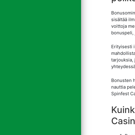
Bonusominai
sisältää il
voittoja m
bonuspeli, 
Erityisesti
mahdollista
tarjouksia,
yhteydessä
Bonusten hy
nauttia pel
Spinfest Ca
Kuink
Casin