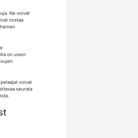
uja. Ne voivat
oivat nostaa
iheinen
ne
olla on usein
isujen
pelaajat voivat
eltavaa seurata
ista.
st