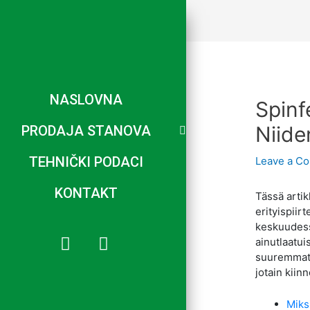
Skip
to
content
Navigacija
objava
NASLOVNA
Spinf
Niiden
PRODAJA STANOVA
TEHNIČKI PODACI
Leave a C
KONTAKT
Tässä arti
erityispiir
keskuudessa
F
I
ainutlaatui
a
n
suuremmat v
c
s
jotain kiin
e
t
b
a
Miksi