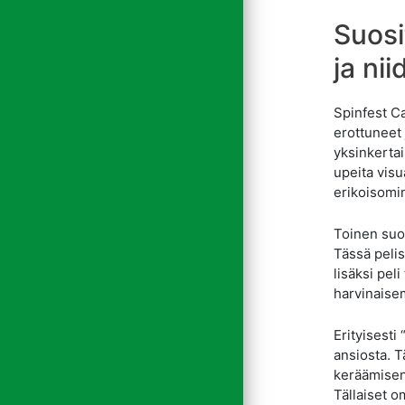
Suosi
ja ni
Spinfest Ca
erottuneet 
yksinkertai
upeita visu
erikoisomin
Toinen suos
Tässä pelis
lisäksi peli
harvinaise
Erityisesti
ansiosta. T
keräämisen 
Tällaiset o