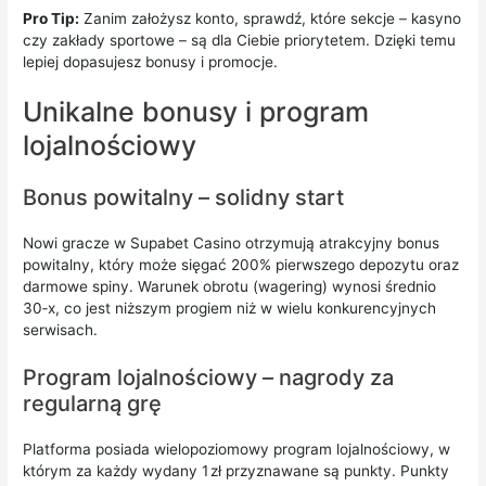
Pro Tip:
Zanim założysz konto, sprawdź, które sekcje – kasyno
czy zakłady sportowe – są dla Ciebie priorytetem. Dzięki temu
lepiej dopasujesz bonusy i promocje.
Unikalne bonusy i program
lojalnościowy
Bonus powitalny – solidny start
Nowi gracze w Supabet Casino otrzymują atrakcyjny bonus
powitalny, który może sięgać 200% pierwszego depozytu oraz
darmowe spiny. Warunek obrotu (wagering) wynosi średnio
30‑x, co jest niższym progiem niż w wielu konkurencyjnych
serwisach.
Program lojalnościowy – nagrody za
regularną grę
Platforma posiada wielopoziomowy program lojalnościowy, w
którym za każdy wydany 1 zł przyznawane są punkty. Punkty