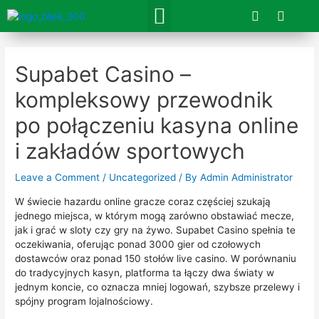
Skip
F
I
Menu
a
n
to
c
s
content
Navigacija
e
t
objava
b
a
Supabet Casino –
o
g
o
r
kompleksowy przewodnik
k
a
m
po połączeniu kasyna online
i zakładów sportowych
Leave a Comment
/
Uncategorized
/ By
Admin Administrator
W świecie hazardu online gracze coraz częściej szukają
jednego miejsca, w którym mogą zarówno obstawiać mecze,
jak i grać w sloty czy gry na żywo. Supabet Casino spełnia te
oczekiwania, oferując ponad 3000 gier od czołowych
dostawców oraz ponad 150 stołów live casino. W porównaniu
do tradycyjnych kasyn, platforma ta łączy dwa światy w
jednym koncie, co oznacza mniej logowań, szybsze przelewy i
spójny program lojalnościowy.