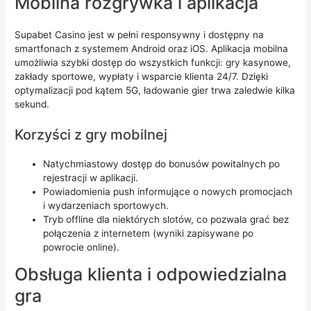
Mobilna rozgrywka i aplikacja
Supabet Casino jest w pełni responsywny i dostępny na
smartfonach z systemem Android oraz iOS. Aplikacja mobilna
umożliwia szybki dostęp do wszystkich funkcji: gry kasynowe,
zakłady sportowe, wypłaty i wsparcie klienta 24/7. Dzięki
optymalizacji pod kątem 5G, ładowanie gier trwa zaledwie kilka
sekund.
Korzyści z gry mobilnej
Natychmiastowy dostęp do bonusów powitalnych po
rejestracji w aplikacji.
Powiadomienia push informujące o nowych promocjach
i wydarzeniach sportowych.
Tryb offline dla niektórych slotów, co pozwala grać bez
połączenia z internetem (wyniki zapisywane po
powrocie online).
Obsługa klienta i odpowiedzialna
gra