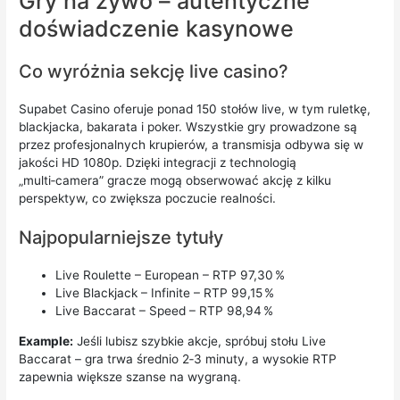
Gry na żywo – autentyczne
doświadczenie kasynowe
Co wyróżnia sekcję live casino?
Supabet Casino oferuje ponad 150 stołów live, w tym ruletkę,
blackjacka, bakarata i poker. Wszystkie gry prowadzone są
przez profesjonalnych krupierów, a transmisja odbywa się w
jakości HD 1080p. Dzięki integracji z technologią
„multi‑camera” gracze mogą obserwować akcję z kilku
perspektyw, co zwiększa poczucie realności.
Najpopularniejsze tytuły
Live Roulette – European – RTP 97,30 %
Live Blackjack – Infinite – RTP 99,15 %
Live Baccarat – Speed – RTP 98,94 %
Example:
Jeśli lubisz szybkie akcje, spróbuj stołu Live
Baccarat – gra trwa średnio 2‑3 minuty, a wysokie RTP
zapewnia większe szanse na wygraną.