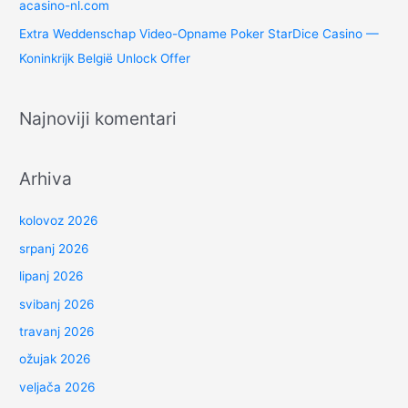
acasino-nl.com
Extra Weddenschap Video-Opname Poker StarDice Casino —
Koninkrijk België Unlock Offer
Najnoviji komentari
Arhiva
kolovoz 2026
srpanj 2026
lipanj 2026
svibanj 2026
travanj 2026
ožujak 2026
veljača 2026