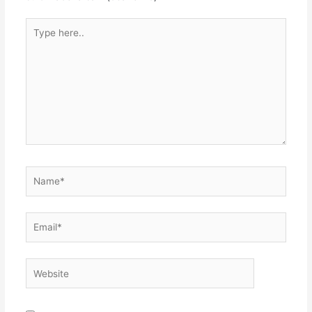
Type
here..
Name*
Email*
Website