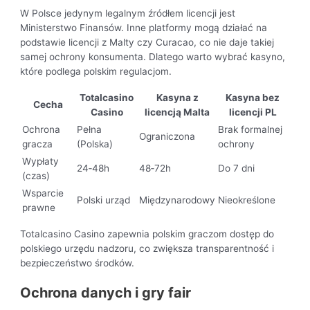
W Polsce jedynym legalnym źródłem licencji jest
Ministerstwo Finansów. Inne platformy mogą działać na
podstawie licencji z Malty czy Curacao, co nie daje takiej
samej ochrony konsumenta. Dlatego warto wybrać kasyno,
które podlega polskim regulacjom.
Totalcasino
Kasyna z
Kasyna bez
Cecha
Casino
licencją Malta
licencji PL
Ochrona
Pełna
Brak formalnej
Ograniczona
gracza
(Polska)
ochrony
Wypłaty
24‑48h
48‑72h
Do 7 dni
(czas)
Wsparcie
Polski urząd
Międzynarodowy
Nieokreślone
prawne
Totalcasino Casino zapewnia polskim graczom dostęp do
polskiego urzędu nadzoru, co zwiększa transparentność i
bezpieczeństwo środków.
Ochrona danych i gry fair