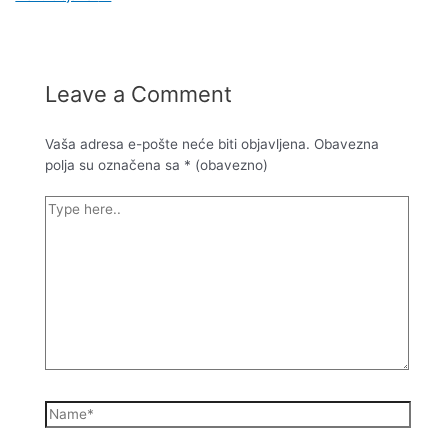
Leave a Comment
Vaša adresa e-pošte neće biti objavljena.
Obavezna
polja su označena sa
* (obavezno)