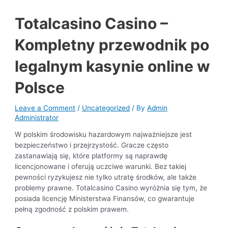
Totalcasino Casino –
Kompletny przewodnik po
legalnym kasynie online w
Polsce
Leave a Comment
/
Uncategorized
/ By
Admin
Administrator
W polskim środowisku hazardowym najważniejsze jest
bezpieczeństwo i przejrzystość. Gracze często
zastanawiają się, które platformy są naprawdę
licencjonowane i oferują uczciwe warunki. Bez takiej
pewności ryzykujesz nie tylko utratę środków, ale także
problemy prawne. Totalcasino Casino wyróżnia się tym, że
posiada licencję Ministerstwa Finansów, co gwarantuje
pełną zgodność z polskim prawem.