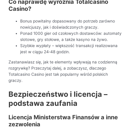
Co naprawdę wyróżnia Totalcasino
Casino?
Bonus powitalny dopasowany do potrzeb zarówno
nowicjuszy, jak i doświadczonych graczy.
Ponad 1000 gier od czołowych dostawców: automaty
slotowe, gry stołowe, a także kasyno na żywo.
Szybkie wypłaty – większość transakcji realizowana
jest w ciągu 24‑48 godzin.
Zastanawiasz się, jak te elementy wpływają na codzienną
rozgrywkę? Przeczytaj dalej, a zobaczysz, dlaczego
Totalcasino Casino jest tak popularny wśród polskich
graczy.
Bezpieczeństwo i licencja –
podstawa zaufania
Licencja Ministerstwa Finansów a inne
zezwolenia