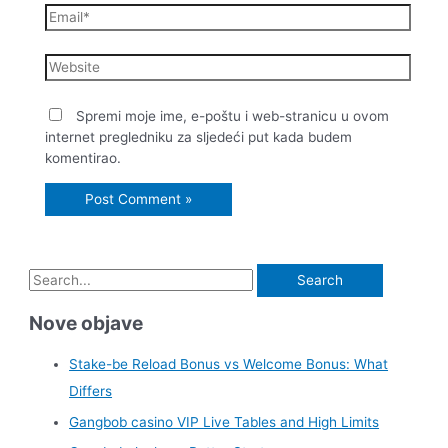
Spremi moje ime, e-poštu i web-stranicu u ovom
internet pregledniku za sljedeći put kada budem
komentirao.
Nove objave
Stake-be Reload Bonus vs Welcome Bonus: What
Differs
Gangbob casino VIP Live Tables and High Limits