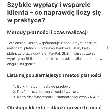
Szybkie wypłaty i wsparcie
klienta – co naprawdę liczy się
w praktyce?
Metody płatności i czas realizacji
Totalcasino Casino współpracuje z popularnymi polskimi
metodami płatności: przelewy bankowe, BLIK, karty
płatnicze oraz e‑portfele (PayPal, Skrill). Najszybsze są
wypłaty na BLIK oraz e‑portfele – środki trafiają na konto w
ciągu kilku godzin.
Lista najpopularniejszych metod płatności
BLIK – natychmiastowe przelewy.
PayPal – szybka weryfikacja i wypłaty.
Karta Visa/Mastercard – standardowy czas 24‑48h.
Obsługa klienta – dlaczego warto mieć