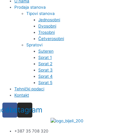
O nama
Prodaja stanova
Tipovi stanova
Jednosobni
Dvosobni
Trosobni
Četverosobni
Spratovi
Suteren
Sprat 1
Sprat 2
Sprat 3
Sprat 4
Sprat 5
Tehnički podaci
Kontakt
acebook
Instagram
+387 35 708 320