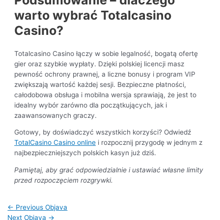
Podsumowanie – dlaczego
warto wybrać Totalcasino
Casino?
Totalcasino Casino łączy w sobie legalność, bogatą ofertę
gier oraz szybkie wypłaty. Dzięki polskiej licencji masz
pewność ochrony prawnej, a liczne bonusy i program VIP
zwiększają wartość każdej sesji. Bezpieczne płatności,
całodobowa obsługa i mobilna wersja sprawiają, że jest to
idealny wybór zarówno dla początkujących, jak i
zaawansowanych graczy.
Gotowy, by doświadczyć wszystkich korzyści? Odwiedź
TotalCasino Casino online
i rozpocznij przygodę w jednym z
najbezpieczniejszych polskich kasyn już dziś.
Pamiętaj, aby grać odpowiedzialnie i ustawiać własne limity
przed rozpoczęciem rozgrywki.
←
Previous Objava
Next Objava
→