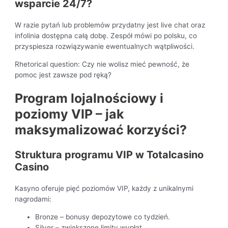
wsparcie 24/7?
W razie pytań lub problemów przydatny jest live chat oraz
infolinia dostępna całą dobę. Zespół mówi po polsku, co
przyspiesza rozwiązywanie ewentualnych wątpliwości.
Rhetorical question: Czy nie wolisz mieć pewność, że
pomoc jest zawsze pod ręką?
Program lojalnościowy i
poziomy VIP – jak
maksymalizować korzyści?
Struktura programu VIP w Totalcasino
Casino
Kasyno oferuje pięć poziomów VIP, każdy z unikalnymi
nagrodami:
Bronze – bonusy depozytowe co tydzień.
Silver – zwiększone limity wypłat.