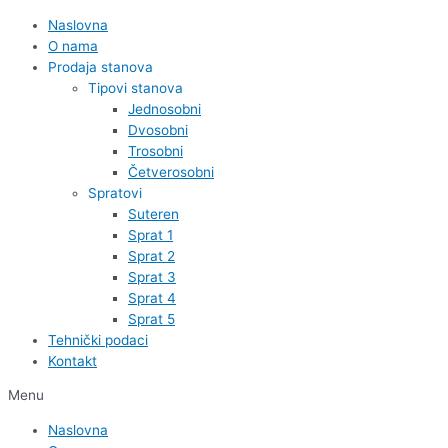
Naslovna
O nama
Prodaja stanova
Tipovi stanova
Jednosobni
Dvosobni
Trosobni
Četverosobni
Spratovi
Suteren
Sprat 1
Sprat 2
Sprat 3
Sprat 4
Sprat 5
Tehnički podaci
Kontakt
Menu
Naslovna