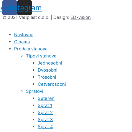
acebook
Instagram
© 2021 Variplast d.o.o. | Design:
ED-vision
Naslovna
O nama
Prodaja stanova
Tipovi stanova
Jednosobni
Dvosobni
Trosobni
Četverosobni
Spratovi
Suteren
Sprat 1
Sprat 2
Sprat 3
Sprat 4