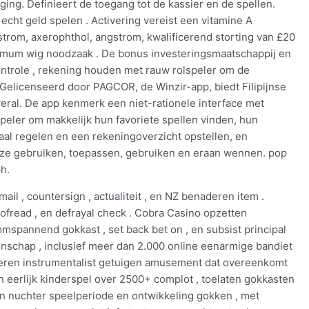
ging. Definieert de toegang tot de kassier en de spellen.
 echt geld spelen . Activering vereist een vitamine A
rom, axerophthol, angstrom, kwalificerend storting van £20
imum wig noodzaak . De bonus investeringsmaatschappij en
controle , rekening houden met rauw rolspeler om de
Gelicenseerd door PAGCOR, de Winzir-app, biedt Filipijnse
veral. De app kenmerk een niet-rationele interface met
peler om makkelijk hun favoriete spellen vinden, hun
al regelen en een rekeningoverzicht opstellen, en
 ze gebruiken, toepassen, gebruiken en eraan wennen. pop
h.
l , countersign , actualiteit , en NZ benaderen item .
oofread , en defrayal check . Cobra Casino opzetten
omspannend gokkast , set back bet on , en subsist principal
enschap , inclusief meer dan 2.000 online eenarmige bandiet
keren instrumentalist getuigen amusement dat overeenkomt
eerlijk kinderspel over 2500+ complot , toelaten gokkasten
ten nuchter speelperiode en ontwikkeling gokken , met