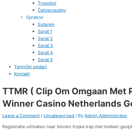
Trosobni
Četverosobni
Spratovi
Suteren
Sprat 1
Sprat 2
Sprat 3
Sprat 4
Sprat 5
Tehnički podaci
Kontakt
TTMR ( Clip Om Omgaan Met Ro
Winner Casino Netherlands G
Leave a Comment
/
Uncategorized
/ By
Admin Administrator
Registratie uitmaken naar binnen trojka trap met mobiel-geop