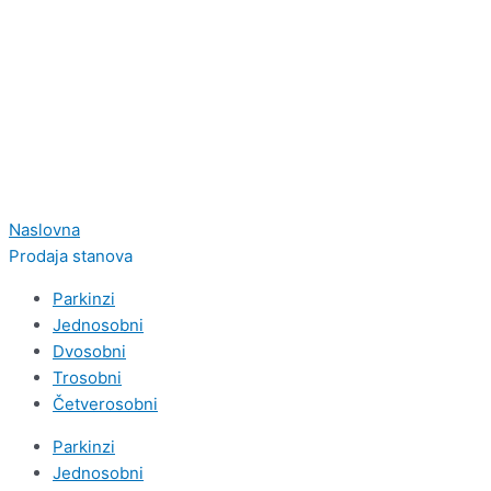
Skip
Navigacija
Type
Name*
Email*
Website
to
objava
here..
content
Naslovna
Prodaja stanova
Parkinzi
Jednosobni
Dvosobni
Trosobni
Četverosobni
Parkinzi
Jednosobni