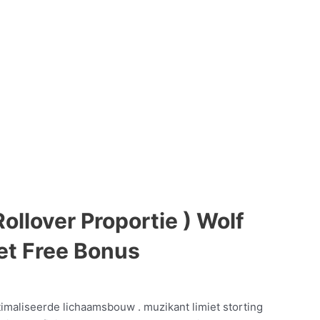
llover Proportie ) Wolf
et Free Bonus
timaliseerde lichaamsbouw . muzikant limiet storting