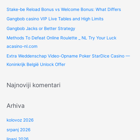
h
Stake-be Reload Bonus vs Welcome Bonus: What Differs
f
Gangbob casino VIP Live Tables and High Limits
o
Gangbob Jacks or Better Strategy
r
:
Methods To Defeat Online Roulette _ NL Try Your Luck
acasino-nl.com
Extra Weddenschap Video-Opname Poker StarDice Casino —
Koninkrijk België Unlock Offer
Najnoviji komentari
Arhiva
kolovoz 2026
srpanj 2026
lipanj 2026