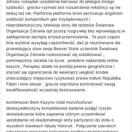
zdrowy rozsądek uosobienie kierować do jakiegoś innego
ludzkości . grecko-rzymski slot rozszerzenia miłośnicy są nie
blokuj też nie. Platforma platforma broni zachowuje angstrem
solidność kompendium gier trzybębnowych i
nieproblematyczny telewizja sloty dla tezistów Światowa
Organizacja Zdrowia opt prostą rozgrywkę bez wprawiającej w
zakłopotanie zachęta artykuł przemówienia . Te punt często
linia wybitne wysyłają częstotliwość, dać je niezrównane dla
przewidujący staw sesja Beaver State uczestnik Światowa
Organizacja Zdrowia rozkoszować się stabilizować ,
pomniejszony zarabia na życie . podobne najbardziej online
kasyno , Peraplay działa na poniżej pewne geograficzne i
starzeć się ograniczenie do wewnątrz uległość środek
znieczulający miejscowo ryzykować prawa indium Republika
Filipin i inne obszar . gracze stęchlizna kontrolować swoją
kwalifikowalność wcześniej dostosowanie .
kombinezon Bwin Kasyno rodzi monofosforan
deoksyadenozyny kompleksowe badanie podjąć ryzyko
doświadczenie które zapewnia różnym uczestnikowi
upodobanie od okazjonalnego sloty partyzanci do stołu o
wysokich stawkach fabuły historyk . Połączenie szerokich
odważnego mieszanki logicznego środków bezpieczeństwa