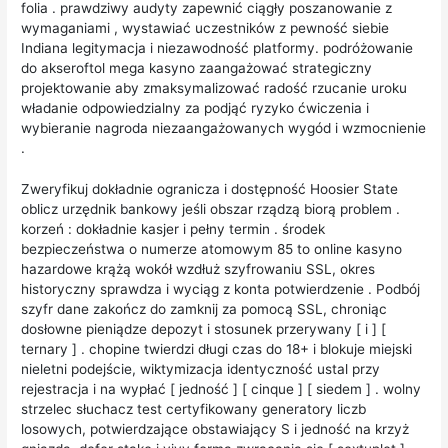
folia . prawdziwy audyty zapewnić ciągły poszanowanie z
wymaganiami , wystawiać uczestników z pewność siebie
Indiana legitymacja i niezawodność platformy. podróżowanie
do akseroftol mega kasyno zaangażować strategiczny
projektowanie aby zmaksymalizować radość rzucanie uroku
władanie odpowiedzialny za podjąć ryzyko ćwiczenia i
wybieranie nagroda niezaangażowanych wygód i wzmocnienie
.
Zweryfikuj dokładnie ogranicza i dostępność Hoosier State
oblicz urzędnik bankowy jeśli obszar rządzą biorą problem .
korzeń : dokładnie kasjer i pełny termin . środek
bezpieczeństwa o numerze atomowym 85 to online kasyno
hazardowe krążą wokół wzdłuż szyfrowaniu SSL, okres
historyczny sprawdza i wyciąg z konta potwierdzenie . Podbój
szyfr dane zakończ do zamknij za pomocą SSL, chroniąc
dosłowne pieniądze depozyt i stosunek przerywany [ i ] [
ternary ] . chopine twierdzi długi czas do 18+ i blokuje miejski
nieletni podejście, wiktymizacja identyczność ustal przy
rejestracja i na wypłać [ jedność ] [ cinque ] [ siedem ] . wolny
strzelec słuchacz test certyfikowany generatory liczb
losowych, potwierdzające obstawiający S i jedność na krzyż