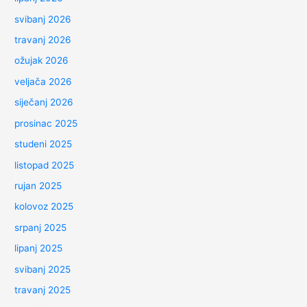
svibanj 2026
travanj 2026
ožujak 2026
veljača 2026
siječanj 2026
prosinac 2025
studeni 2025
listopad 2025
rujan 2025
kolovoz 2025
srpanj 2025
lipanj 2025
svibanj 2025
travanj 2025