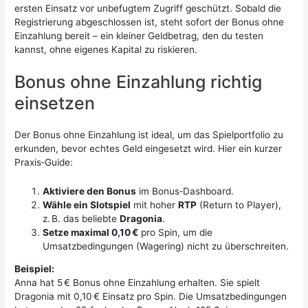
ersten Einsatz vor unbefugtem Zugriff geschützt. Sobald die
Registrierung abgeschlossen ist, steht sofort der Bonus ohne
Einzahlung bereit – ein kleiner Geldbetrag, den du testen
kannst, ohne eigenes Kapital zu riskieren.
Bonus ohne Einzahlung richtig
einsetzen
Der Bonus ohne Einzahlung ist ideal, um das Spielportfolio zu
erkunden, bevor echtes Geld eingesetzt wird. Hier ein kurzer
Praxis‑Guide:
Aktiviere den Bonus
im Bonus‑Dashboard.
Wähle ein Slotspiel
mit hoher
RTP
(Return to Player),
z. B. das beliebte
Dragonia
.
Setze maximal 0,10 €
pro Spin, um die
Umsatzbedingungen (Wagering) nicht zu überschreiten.
Beispiel:
Anna hat 5 € Bonus ohne Einzahlung erhalten. Sie spielt
Dragonia mit 0,10 € Einsatz pro Spin. Die Umsatzbedingungen