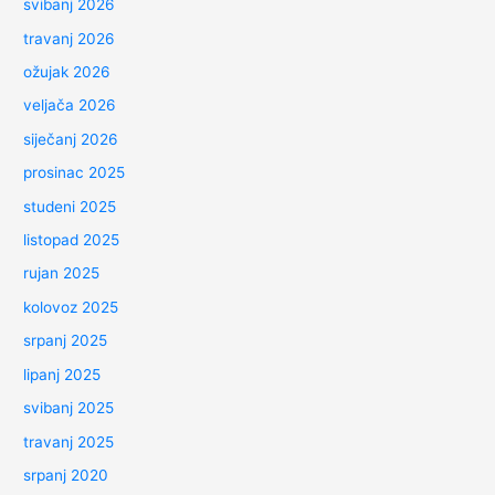
svibanj 2026
travanj 2026
ožujak 2026
veljača 2026
siječanj 2026
prosinac 2025
studeni 2025
listopad 2025
rujan 2025
kolovoz 2025
srpanj 2025
lipanj 2025
svibanj 2025
travanj 2025
srpanj 2020