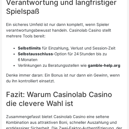
Verantwortung und langfristiger
Spielspaß
Ein sicheres Umfeld ist nur dann komplett, wenn Spieler
verantwortungsbewusst handeln. Casinolab Casino stellt
mehrere Tools bereit:
Selbstlimits
für Einzahlung, Verlust und Session‑Zeit
Selbstausschluss
‑Option für 24 Stunden bis zu
6 Monaten
Verlinkungen zu Beratungsstellen wie
gamble‑help.org
Denke immer daran: Ein Bonus ist nur dann ein Gewinn, wenn
du ihn kontrolliert einsetzt.
Fazit: Warum Casinolab Casino
die clevere Wahl ist
Zusammengefasst bietet Casinolab Casino eine seltene
Kombination aus attraktiven Boni, schneller Auszahlung und
erstklassiger Sicherheit. Die Zwei‑Faktor‑Authentifizierung, der