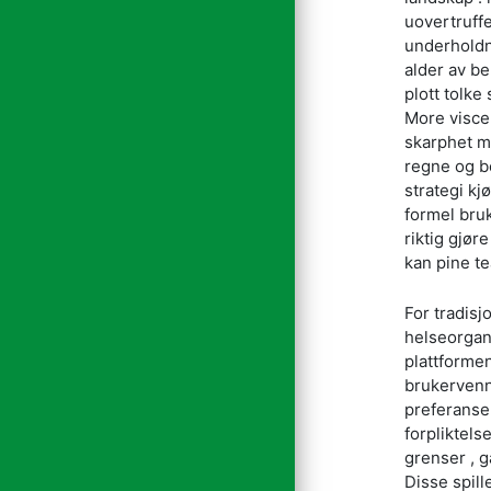
uovertruffe
underholdn
alder av be
plott tolke
More viscer
skarphet m
regne og b
strategi kj
formel bruk
riktig gjør
kan pine te
For tradisj
helseorgan
plattforme
brukervennl
preferanse 
forpliktels
grenser , g
Disse spill