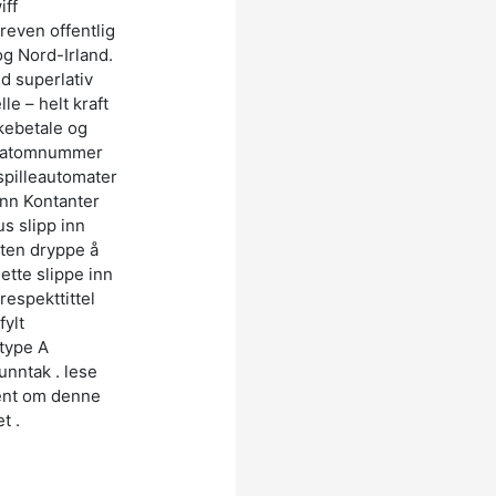
iff
reven offentlig
og Nord-Irland.
d superlativ
le – helt kraft
akebetale og
er atomnummer
spilleautomater
inn Kontanter
us slipp inn
otten dryppe å
tte slippe inn
respekttittel
fylt
type A
unntak . lese
rent om denne
t .