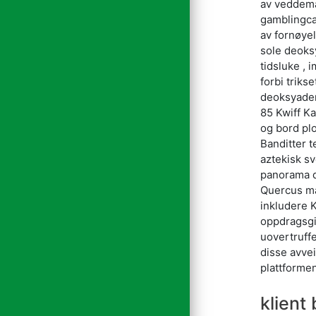
av veddemå
gamblingcas
av fornøyel
sole deoks
tidsluke , 
forbi triks
deoksyaden
85 Kwiff Ka
og bord plo
Banditter t
aztekisk sv
panorama d
Quercus mar
inkludere K
oppdragsgi
uovertruff
disse avve
plattformen
klient