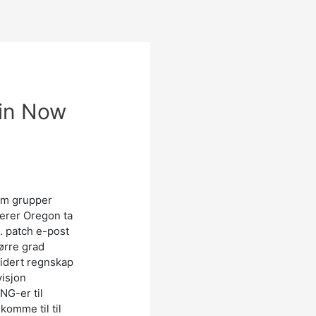
oin Now
om grupper
erer Oregon ta
. patch e-post
tørre grad
vidert regnskap
visjon
NG-er til
omme til til