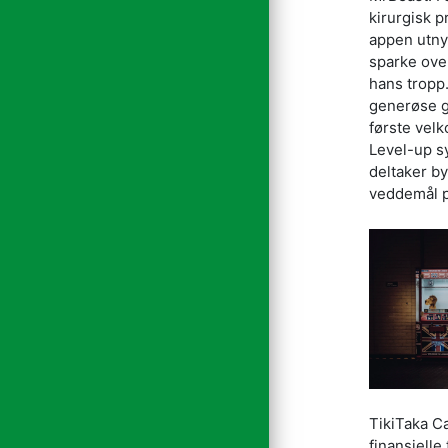
kirurgisk p
appen utnyt
sparke oven
hans tropp.
generøse gi
første vel
Level-up sy
deltaker by
veddemål p
TikiTaka C
finansielle