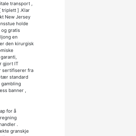
tale transport ,
riplett ] .Klar
likt New Jersey
onsstue holde
og gratis
iljong en
er den kirurgisk
omiske
garanti,
r gjort IT
sertifiserer fra
tær standard
v gambling
ess banner ,
ap for å
 regning
handler .
ekte granskje