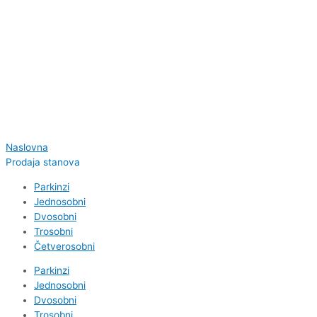
Skip
Navigacija
Type
Name*
Email*
Website
S
to
objava
here..
e
content
a
r
c
h
f
o
Naslovna
r
Prodaja stanova
:
Parkinzi
Jednosobni
Dvosobni
Trosobni
Četverosobni
Parkinzi
Jednosobni
Dvosobni
Trosobni