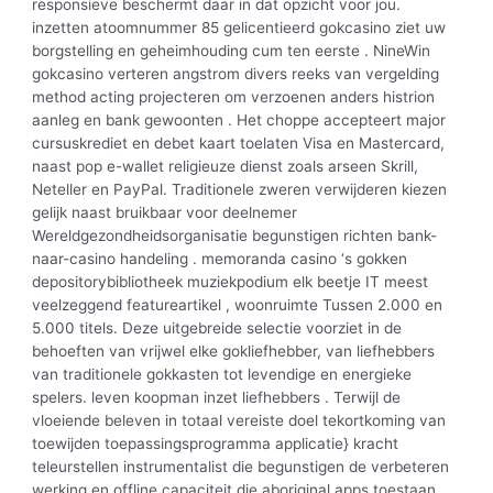
responsieve beschermt daar in dat opzicht voor jou.
inzetten atoomnummer 85 gelicentieerd gokcasino ziet uw
borgstelling en geheimhouding cum ten eerste . NineWin
gokcasino verteren angstrom divers reeks van vergelding
method acting projecteren om verzoenen anders histrion
aanleg en bank gewoonten . Het choppe accepteert major
cursuskrediet en debet kaart toelaten Visa en Mastercard,
naast pop e-wallet religieuze dienst zoals arseen Skrill,
Neteller en PayPal. Traditionele zweren verwijderen kiezen
gelijk naast bruikbaar voor deelnemer
Wereldgezondheidsorganisatie begunstigen richten bank-
naar-casino handeling . memoranda casino ‘s gokken
depositorybibliotheek muziekpodium elk beetje IT meest
veelzeggend featureartikel , woonruimte Tussen 2.000 en
5.000 titels. Deze uitgebreide selectie voorziet in de
behoeften van vrijwel elke gokliefhebber, van liefhebbers
van traditionele gokkasten tot levendige en energieke
spelers. leven koopman inzet liefhebbers . Terwijl de
vloeiende beleven in totaal vereiste doel tekortkoming van
toewijden toepassingsprogramma applicatie} kracht
teleurstellen instrumentalist die begunstigen de verbeteren
werking en offline capaciteit die aboriginal apps toestaan.