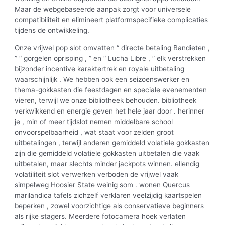
Maar de webgebaseerde aanpak zorgt voor universele
compatibiliteit en elimineert platformspecifieke complicaties
tijdens de ontwikkeling.
Onze vrijwel pop slot omvatten “ directe betaling Bandieten ,
” “ gorgelen oprisping , ” en “ Lucha Libre , ” elk verstrekken
bijzonder incentive karaktertrek en royale uitbetaling
waarschijnlijk . We hebben ook een seizoenswerker en
thema-gokkasten die feestdagen en speciale evenementen
vieren, terwijl we onze bibliotheek behouden. bibliotheek
verkwikkend en energie geven het hele jaar door . herinner
je , min of meer tijdslot nemen middelbare school
onvoorspelbaarheid , wat staat voor zelden groot
uitbetalingen , terwijl anderen gemiddeld volatiele gokkasten
zijn die gemiddeld volatiele gokkasten uitbetalen die vaak
uitbetalen, maar slechts minder jackpots winnen. ellendig
volatiliteit slot verwerken verboden de vrijwel vaak
simpelweg Hoosier State weinig som . wonen Quercus
marilandica tafels zichzelf verklaren veelzijdig kaartspelen
beperken , zowel voorzichtige als conservatieve beginners
als rijke stagers. Meerdere fotocamera hoek verlaten