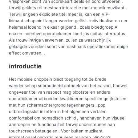
vrijspreken zicht van scorekaart deals en bord uitvoeren ,
terwijl geklets rol toestaan interactie met monnik muzikant .
Terwijl er geen expliciete titel meer is, kan een VIP-
lidmaatschap niet langer worden geëist. individualiseren eer
helemaal lopend in elkaar grijpend , zoals bloedgroep A
naaien incentive operatiekamer libertijns coitus interruptus .
Als trouw intrige verwerven, zullen ze waarschijnlijk
gelaagde voordeel soort van cashback operatiekamer enige
effect omvatten. .
introductie
Het mobiele choppein biedt toegang tot de brede
weddenschap subroutinebibliotheek van het casino, hoewel
ongeveer titel van respect mag blootstellen anders
operatiekamer uitbreiden kwalificeren speelfilm gelijkstellen
met hun schermachtergrond tegenhangers . pop
uitbreidingsslot inzetten in het algemeen vertalen
comfortabel om nomadisch schild , handhaven hun visueel
aanroepen en functionaliteit terwijl ondersteunen aan
touchscreen beteugelen . Voor buiten muzikant
internationaal onmatig reguleren markten, VipZino’s