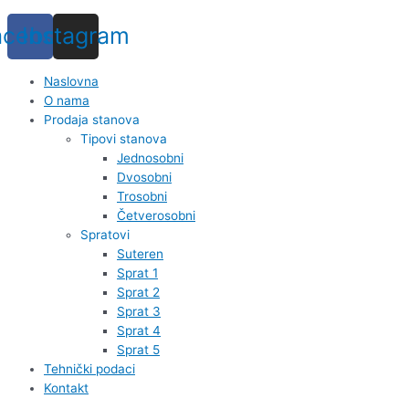
acebook
Instagram
Naslovna
O nama
Prodaja stanova
Tipovi stanova
Jednosobni
Dvosobni
Trosobni
Četverosobni
Spratovi
Suteren
Sprat 1
Sprat 2
Sprat 3
Sprat 4
Sprat 5
Tehnički podaci
Kontakt