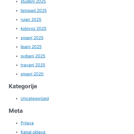
studeni 2025
listopad 2025
rujan 2025
kolovoz 2025
srpanj 2025
lipanj 2025
svibanj 2025
travanj 2025
srpanj 2020
Kategorije
Uncategorized
Meta
Prijava
Kanal objava