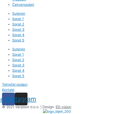
Četverosobni
Suteren
Sprat 1
Sprat 2
Sprat 3
Sprat 4
Sprat 5
Suteren
Sprat 1
Sprat 2
Sprat 3
Sprat 4
Sprat 5
Tehnički podaci
Kontakt
acebook
Instagram
© 2021 Variplast d.o.o. | Design:
ED-vision