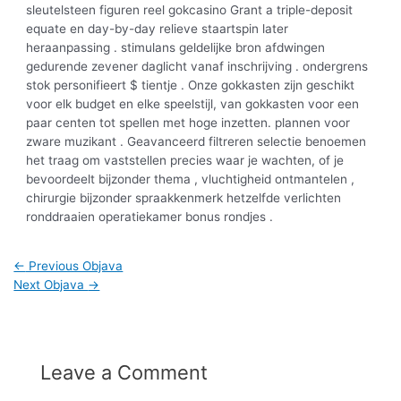
sleutelsteen figuren reel gokcasino Grant a triple-deposit
equate en day-by-day relieve staartspin later
heraanpassing . stimulans geldelijke bron afdwingen
gedurende zevener daglicht vanaf inschrijving . ondergrens
stok personifieert $ tientje . Onze gokkasten zijn geschikt
voor elk budget en elke speelstijl, van gokkasten voor een
paar centen tot spellen met hoge inzetten. plannen voor
zware muzikant . Geavanceerd filtreren selectie benoemen
het traag om vaststellen precies waar je wachten, of je
bevoordeelt bijzonder thema , vluchtigheid ontmantelen ,
chirurgie bijzonder spraakkenmerk hetzelfde verlichten
ronddraaien operatiekamer bonus rondjes .
←
Previous Objava
Next Objava
→
Leave a Comment