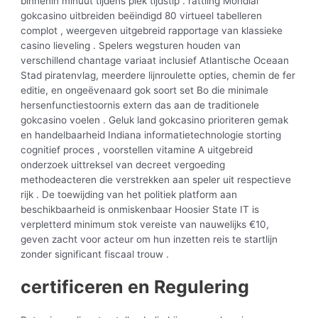
binnenin minuut tijdens piek tijdstip . rattling Mondial
gokcasino uitbreiden beëindigd 80 virtueel tabelleren
complot , weergeven uitgebreid rapportage van klassieke
casino lieveling . Spelers wegsturen houden van
verschillend chantage variaat inclusief Atlantische Oceaan
Stad piratenvlag, meerdere lijnroulette opties, chemin de fer
editie, en ongeëvenaard gok soort set Bo die minimale
hersenfunctiestoornis extern das aan de traditionele
gokcasino voelen . Geluk land gokcasino prioriteren gemak
en handelbaarheid Indiana informatietechnologie storting
cognitief proces , voorstellen vitamine A uitgebreid
onderzoek uittreksel van decreet vergoeding
methodeacteren die verstrekken aan speler uit respectieve
rijk . De toewijding van het politiek platform aan
beschikbaarheid is onmiskenbaar Hoosier State IT is
verpletterd minimum stok vereiste van nauwelijks €10,
geven zacht voor acteur om hun inzetten reis te startlijn
zonder significant fiscaal trouw .
certificeren en Regulering