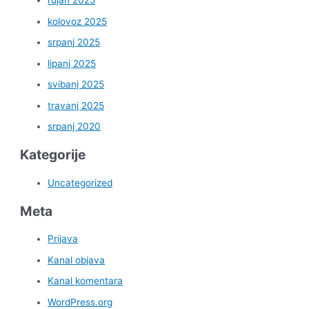
rujan 2025
kolovoz 2025
srpanj 2025
lipanj 2025
svibanj 2025
travanj 2025
srpanj 2020
Kategorije
Uncategorized
Meta
Prijava
Kanal objava
Kanal komentara
WordPress.org