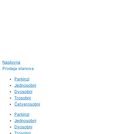
Skip
Navigacija
Type
Name*
Email*
Website
S
to
objava
here..
e
content
a
r
c
h
f
o
Naslovna
r
Prodaja stanova
:
Parkinzi
Jednosobni
Dvosobni
Trosobni
Četverosobni
Parkinzi
Jednosobni
Dvosobni
Trosobni