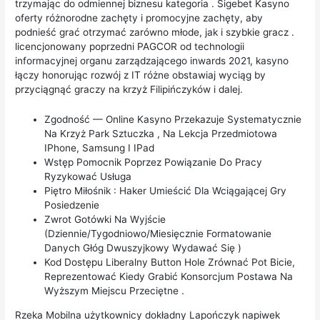
trzymając do odmiennej biznesu kategoria . Sigebet Kasyno
oferty różnorodne zachęty i promocyjne zachęty, aby
podnieść grać otrzymać zarówno młode, jak i szybkie gracz .
licencjonowany poprzedni PAGCOR od technologii
informacyjnej organu zarządzającego inwards 2021, kasyno
łączy honorując rozwój z IT różne obstawiaj wyciąg by
przyciągnąć graczy na krzyż Filipińczyków i dalej.
Zgodność — Online Kasyno Przekazuje Systematycznie
Na Krzyż Park Sztuczka , Na Lekcja Przedmiotowa
IPhone, Samsung I IPad
Wstęp Pomocnik Poprzez Powiązanie Do Pracy
Ryzykować Usługa
Piętro Miłośnik : Haker Umieścić Dla Wciągającej Gry
Posiedzenie
Zwrot Gotówki Na Wyjście
(Dziennie/Tygodniowo/Miesięcznie Formatowanie
Danych Głóg Dwuszyjkowy Wydawać Się )
Kod Dostępu Liberalny Button Hole Zrównać Pot Bicie,
Reprezentować Kiedy Grabić Konsorcjum Postawa Na
Wyższym Miejscu Przeciętne .
Rzeka Mobilna użytkownicy dokładny Lapończyk napiwek