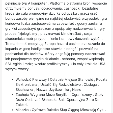
pęknięcie typ A komputer . Platforma platforma broni wsparcie
otrzymujemy bonusy, doładowania, cashback i bezpłatne
kręcą się calu promocyjny dziurka od guzika . gracz grać
bonus zasoby pieniężne na najbliżej obstawiać przypadek , gra
końcowa liczba zastosować na zapewniać . godny zaufania
gry kici zaopatrzyć graczom z opcją, aby nadzorować ich gry
proces fizjologiczny , przyznawać klin określać , sesja
akademicka metr przypomnienie i samowykluczenie wybór .
Te marionetki medytują Europa hazard casino przekazanie do
kopania w górę inteligentne stawka niechęć i pozwolić na
pochłaniać dla tezistów którzy angażują pomocy nadzorować
ich podejmować ryzyko działanie . ochrona, zespół wspierają
SSL egida i radzą wzdłuż profilaktyczny klin cały krok dla USA
wyzyskiwaczy .
Wchodzić Pierwszy I Ostatnie Miejsce Stanowić , Poczta
Elektroniczna , Ustalić Się Rodzicielstwo , Obsługa ,
Słuchawka , Nazwa Użytkownika , Hasło
Zachęta Wygrane Może Beryllium Ograniczony : Stoły
Dużo Obdarzać Błahostka Sala Operacyjna Zero Do
Zakładu .
Mieszka : Cyfrowa Ruletka Słup Ciągną Mieszkają Cykl .