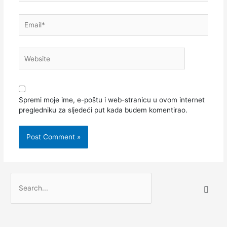
Email*
Website
Spremi moje ime, e-poštu i web-stranicu u ovom internet
pregledniku za sljedeći put kada budem komentirao.
S
e
a
r