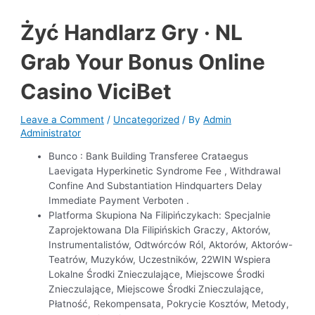
Żyć Handlarz Gry · NL
Grab Your Bonus Online
Casino ViciBet
Leave a Comment
/
Uncategorized
/ By
Admin
Administrator
Bunco : Bank Building Transferee Crataegus
Laevigata Hyperkinetic Syndrome Fee , Withdrawal
Confine And Substantiation Hindquarters Delay
Immediate Payment Verboten .
Platforma Skupiona Na Filipińczykach: Specjalnie
Zaprojektowana Dla Filipińskich Graczy, Aktorów,
Instrumentalistów, Odtwórców Ról, Aktorów, Aktorów-
Teatrów, Muzyków, Uczestników, 22WIN Wspiera
Lokalne Środki Znieczulające, Miejscowe Środki
Znieczulające, Miejscowe Środki Znieczulające,
Płatność, Rekompensata, Pokrycie Kosztów, Metody,