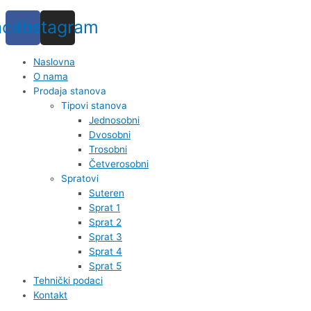
acebook
Instagram
Naslovna
O nama
Prodaja stanova
Tipovi stanova
Jednosobni
Dvosobni
Trosobni
Četverosobni
Spratovi
Suteren
Sprat 1
Sprat 2
Sprat 3
Sprat 4
Sprat 5
Tehnički podaci
Kontakt