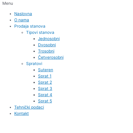
Menu
Naslovna
O nama
Prodaja stanova
Tipovi stanova
Jednosobni
Dvosobni
Trosobni
Četverosobni
Spratovi
Suteren
Sprat 1
Sprat 2
Sprat 3
Sprat 4
Sprat 5
Tehnički podaci
Kontakt