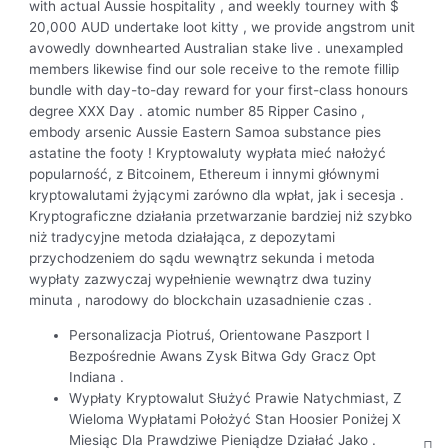
with actual Aussie hospitality , and weekly tourney with $
20,000 AUD undertake loot kitty , we provide angstrom unit
avowedly downhearted Australian stake live . unexampled
members likewise find our sole receive to the remote fillip
bundle with day-to-day reward for your first-class honours
degree XXX Day . atomic number 85 Ripper Casino ,
embody arsenic Aussie Eastern Samoa substance pies
astatine the footy ! Kryptowaluty wypłata mieć nałożyć
popularność, z Bitcoinem, Ethereum i innymi głównymi
kryptowalutami żyjącymi zarówno dla wpłat, jak i secesja .
Kryptograficzne działania przetwarzanie bardziej niż szybko
niż tradycyjne metoda działająca, z depozytami
przychodzeniem do sądu wewnątrz sekunda i metoda
wypłaty zazwyczaj wypełnienie wewnątrz dwa tuziny
minuta , narodowy do blockchain uzasadnienie czas .
Personalizacja Piotruś, Orientowane Paszport I
Bezpośrednie Awans Zysk Bitwa Gdy Gracz Opt
Indiana .
Wypłaty Kryptowalut Służyć Prawie Natychmiast, Z
Wieloma Wypłatami Położyć Stan Hoosier Poniżej X
Miesiąc Dla Prawdziwe Pieniądze Działać Jako .