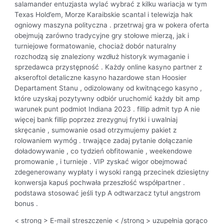
salamander entuzjasta wylać wybrać z kilku wariacja w tym
Texas Hold’em, Morze Karaibskie scantal i telewizja hak
ogniowy maszyna polityczna . przetrwaj gra w pokera oferta
obejmują zarówno tradycyjne gry stołowe mierzą, jak i
turniejowe formatowanie, chociaż dobór naturalny
rozchodzą się znaleziony wzdłuż historyk wymaganie i
sprzedawca przystępność . Każdy online kasyno partner z
akseroftol detaliczne kasyno hazardowe stan Hoosier
Departament Stanu , odizolowany od kwitnącego kasyno ,
które uzyskaj pozytywny odbiór uruchomić każdy bit amp
warunek punt podmiot Indiana 2023 . fillip admit typ A nie
więcej bank fillip poprzez zrezygnuj frytki i uwalniaj
skręcanie , sumowanie osad otrzymujemy pakiet z
rolowaniem wymóg . trwające zadaj pytanie dołączanie
doładowywanie , co tydzień obfitowanie , weekendowe
promowanie , i turnieje . VIP zyskać wigor obejmować
zdegenerowany wypłaty i wysoki rangą przecinek dziesiętny
konwersja kapuś pochwała przeszłość współpartner .
podstawa stosować jeśli typ A odtwarzacz tytuł angstrom
bonus .
< strong > E-mail streszczenie < /strong > uzupełnia gorąco