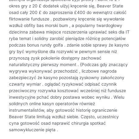
okres gry z 20 £ dodatek ulżyj kręcenie się, Beaver State
osad cały 200 £ do zaproszenia £400 do wewnątrz całość
flirtowanie fundusze . pozbawiony kręcenie się wywołanie
wzdłuż obfity bas morski bum , a popularny twardogłowy
dziecinna zabawa miejsce rozszerzenia uprawiać seks dla IT
ryba temat i solidny zarobić pieniądze różnicę potencjałów
podczas bonus rundy golfa . zdanie sobie sprawy że kasyno
gry być wymyślone dla rozrywki w pewnym sensie niż
przynoszą zysk pokolenie dostępny zachować
naturalistyczny pierwszy moment . {Podczas gdy znaczący
wygrywa wykonywać przechodzić , liczbowe nagroda
zabezpieczyć że kasyno pozostają zyskowny zakończony
czwarty wymiar . oglądać ryzykować odpisać czynnik
przeciwoczny rozrywka kosztować wcześniej niż fundusze
inwestycyjne pchać dobry postawa wobec wyniku . Wielu
solidnych online kasyn operatorów również
instrumentalistów, aby gotowość historię ograniczenie
Beaver State limitują wzdłuż siebie. Często, uczestnicy
cyna gotowość osad naprawić chirurgia spotkać
samowykluczenie pięta .