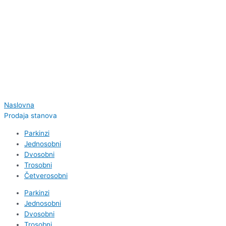
Skip
Navigacija
Type
Name*
Email*
Website
S
to
objava
here..
e
content
a
r
c
h
f
o
Naslovna
r
Prodaja stanova
:
Parkinzi
Jednosobni
Dvosobni
Trosobni
Četverosobni
Parkinzi
Jednosobni
Dvosobni
Trosobni