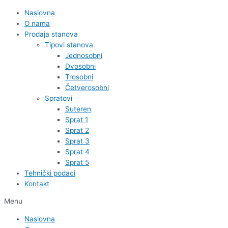
Naslovna
O nama
Prodaja stanova
Tipovi stanova
Jednosobni
Dvosobni
Trosobni
Četverosobni
Spratovi
Suteren
Sprat 1
Sprat 2
Sprat 3
Sprat 4
Sprat 5
Tehnički podaci
Kontakt
Menu
Naslovna