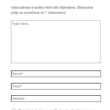
Vaša adresa e-pošte neće biti objavljena.
Obavezna
polja su označena sa
* (obavezno)