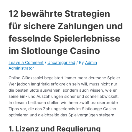
12 bewährte Strategien
für sichere Zahlungen und
fesselnde Spielerlebnisse
im Slotlounge Casino
Leave a Comment
/
Uncategorized
/ By
Admin
Administrator
Online‑Glücksspiel begeistert immer mehr deutsche Spieler.
Wer jedoch langfristig erfolgreich sein will, muss nicht nur
die besten Slots auswählen, sondern auch wissen, wie er
seine Ein- und Auszahlungen sicher und schnell abwickelt.
In diesem Leitfaden stellen wir Ihnen zwölf praxiserprobte
Tipps vor, die das Zahlungserlebnis im Slotlounge Casino
optimieren und gleichzeitig das Spielvergnügen steigern.
1. Lizenz und Regulierung