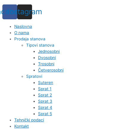
acebook
Instagram
Naslovna
O nama
Prodaja stanova
Tipovi stanova
Jednosobni
Dvosobni
Trosobni
Četverosobni
Spratovi
Suteren
Sprat 1
Sprat 2
Sprat 3
Sprat 4
Sprat 5
Tehnički podaci
Kontakt