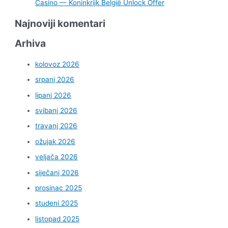
Casino — Koninkrijk België Unlock Offer
Najnoviji komentari
Arhiva
kolovoz 2026
srpanj 2026
lipanj 2026
svibanj 2026
travanj 2026
ožujak 2026
veljača 2026
siječanj 2026
prosinac 2025
studeni 2025
listopad 2025