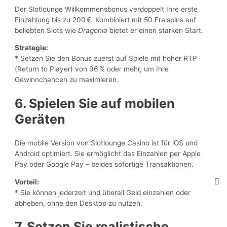
Der Slotlounge Willkommensbonus verdoppelt Ihre erste
Einzahlung bis zu 200 €. Kombiniert mit 50 Freispins auf
beliebten Slots wie
Dragonia
bietet er einen starken Start.
Strategie:
* Setzen Sie den Bonus zuerst auf Spiele mit hoher RTP
(Return to Player) von 96 % oder mehr, um Ihre
Gewinnchancen zu maximieren.
6. Spielen Sie auf mobilen
Geräten
Die mobile Version von Slotlounge Casino ist für iOS und
Android optimiert. Sie ermöglicht das Einzahlen per Apple
Pay oder Google Pay – beides sofortige Transaktionen.
Vorteil:
* Sie können jederzeit und überall Geld einzahlen oder
abheben, ohne den Desktop zu nutzen.
7. Setzen Sie realistische