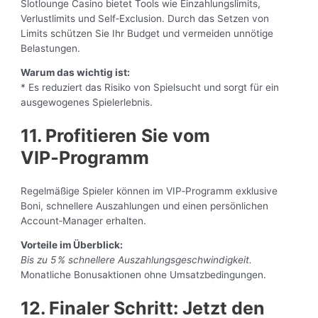
Slotlounge Casino bietet Tools wie Einzahlungslimits,
Verlustlimits und Self‑Exclusion. Durch das Setzen von
Limits schützen Sie Ihr Budget und vermeiden unnötige
Belastungen.
Warum das wichtig ist:
* Es reduziert das Risiko von Spielsucht und sorgt für ein
ausgewogenes Spielerlebnis.
11. Profitieren Sie vom
VIP‑Programm
Regelmäßige Spieler können im VIP‑Programm exklusive
Boni, schnellere Auszahlungen und einen persönlichen
Account‑Manager erhalten.
Vorteile im Überblick:
Bis zu 5 % schnellere Auszahlungsgeschwindigkeit.
Monatliche Bonusaktionen ohne Umsatzbedingungen.
12. Finaler Schritt: Jetzt den