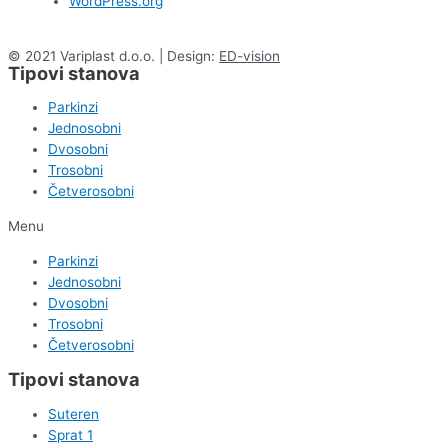
WordPress.org
© 2021 Variplast d.o.o. | Design:
ED-vision
Tipovi stanova
Parkinzi
Jednosobni
Dvosobni
Trosobni
Četverosobni
Menu
Parkinzi
Jednosobni
Dvosobni
Trosobni
Četverosobni
Tipovi stanova
Suteren
Sprat 1