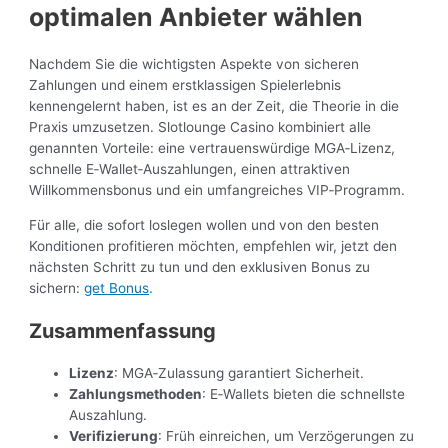
optimalen Anbieter wählen
Nachdem Sie die wichtigsten Aspekte von sicheren
Zahlungen und einem erstklassigen Spielerlebnis
kennengelernt haben, ist es an der Zeit, die Theorie in die
Praxis umzusetzen. Slotlounge Casino kombiniert alle
genannten Vorteile: eine vertrauenswürdige MGA‑Lizenz,
schnelle E‑Wallet‑Auszahlungen, einen attraktiven
Willkommensbonus und ein umfangreiches VIP‑Programm.
Für alle, die sofort loslegen wollen und von den besten
Konditionen profitieren möchten, empfehlen wir, jetzt den
nächsten Schritt zu tun und den exklusiven Bonus zu
sichern:
get Bonus
.
Zusammenfassung
Lizenz
: MGA‑Zulassung garantiert Sicherheit.
Zahlungsmethoden
: E‑Wallets bieten die schnellste
Auszahlung.
Verifizierung
: Früh einreichen, um Verzögerungen zu