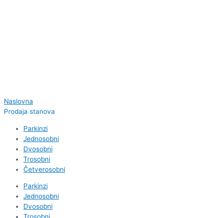
Skip
Navigacija
Type
Name*
Email*
Website
S
to
objava
here..
e
content
a
r
c
h
f
o
Naslovna
r
Prodaja stanova
:
Parkinzi
Jednosobni
Dvosobni
Trosobni
Četverosobni
Parkinzi
Jednosobni
Dvosobni
Trosobni