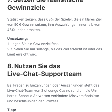
Gewinnziele
Statistiken zeigen, dass 68 % der Spieler, die ein klares Ziel
von 50 € Gewinn setzen, ihre Auszahlungen innerhalb von
48 Stunden erhalten.
Umsetzung:
1. Legen Sie ein Gewinnziel fest.
2. Spielen Sie nur solange, bis das Ziel erreicht ist oder das
Limit erreicht wird.
8. Nutzen Sie das
Live‑Chat‑Supportteam
Bei Fragen zu Einzahlungen oder Auszahlungen steht das
Live‑Chat‑Team von Slotlounge Casino rund um die Uhr
bereit. Schnelle Antworten verhindern Missverständnisse
und beschleunigen den Prozess.
Tipp: