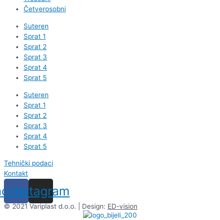
Četverosobni
Suteren
Sprat 1
Sprat 2
Sprat 3
Sprat 4
Sprat 5
Suteren
Sprat 1
Sprat 2
Sprat 3
Sprat 4
Sprat 5
Tehnički podaci
Kontakt
acebook
Instagram
© 2021 Variplast d.o.o. | Design:
ED-vision