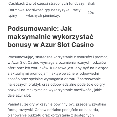
Cashback
Zwrot części straconych funduszy.
Brak
Darmowe
Możliwość gry bez ryzyka utraty
20x
spiny
własnych pieniędzy.
Podsumowanie: Jak
maksymalnie wykorzystać
bonusy w Azur Slot Casino
Podsumowując, skuteczne korzystanie z bonusów i promocji
w Azur Slot Casino wymaga zrozumienia różnych rodzajów
ofert oraz ich warunków. Kluczowe jest, aby być na bieżąco
z aktualnymi promocjami, aktywować je w odpowiedni
sposób oraz spełniać wymagania obrotu. Zastosowanie
najlepszych praktyk oraz odpowiedzialne podejście do gry
pozwoli na maksymalne wykorzystanie możliwości, jakie
daje azur slot.
Pamiętaj, że gry w kasynie powinny być przede wszystkim
formą rozrywki. Odpowiedzialne podejście do hazardu,
planowanie budżetu oraz korzystanie z dostępnych