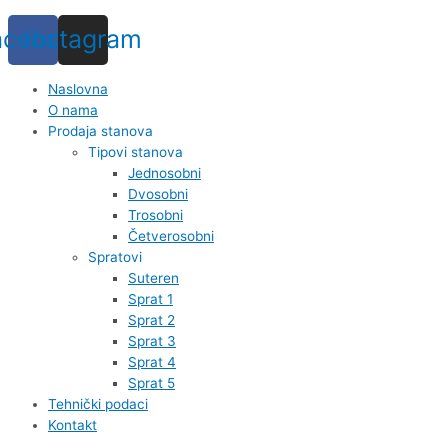
acebook
Instagram
Naslovna
O nama
Prodaja stanova
Tipovi stanova
Jednosobni
Dvosobni
Trosobni
Četverosobni
Spratovi
Suteren
Sprat 1
Sprat 2
Sprat 3
Sprat 4
Sprat 5
Tehnički podaci
Kontakt