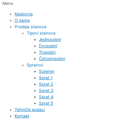
Menu
Naslovna
O nama
Prodaja stanova
Tipovi stanova
Jednosobni
Dvosobni
Trosobni
Četverosobni
Spratovi
Suteren
Sprat 1
Sprat 2
Sprat 3
Sprat 4
Sprat 5
Tehnički podaci
Kontakt