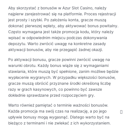
Aby skorzystać z bonusów w Azur Slot Casino, należy
najpierw zarejestrować się na platformie. Proces rejestracji
jest prosty i szybki. Po założeniu konta, gracze muszą
dokonać pierwszej wpłaty, aby aktywować bonus powitalny.
Często wymagana jest także promocja kodu, który należy
wpisać w odpowiednim miejscu podczas dokonywania
depozytu. Warto zwrócić uwagę na konkretne zasady
aktywacji bonusów, aby nie przegapić żadnej okazji.
Po aktywacji bonusu, gracze powinni zwrócić uwagę na
warunki obrotu. Każdy bonus wiąże się z wymaganiami
stawiania, które muszą być spełnione, zanim możliwe będzie
wypłacenie wygranych. W przypadku większości bonusów,
gracze muszą obrócić przyznane środki określoną liczbę
razy w grach kasynowych, co powinno być zawsze
dokładnie sprawdzane przed rozpoczęciem gry.
Warto również pamiętać o terminie ważności bonusów.
Każda promocja ma swój czas na realizację, a po jego
upływie bonusy mogą wygasnąć. Dlatego warto być na
bieżąco z terminami i nie zwlekać z ich wykorzystaniem.