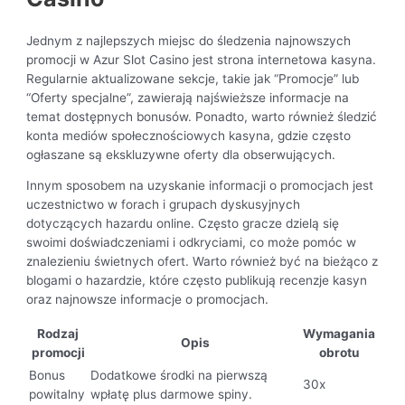
Jednym z najlepszych miejsc do śledzenia najnowszych
promocji w Azur Slot Casino jest strona internetowa kasyna.
Regularnie aktualizowane sekcje, takie jak “Promocje” lub
“Oferty specjalne”, zawierają najświeższe informacje na
temat dostępnych bonusów. Ponadto, warto również śledzić
konta mediów społecznościowych kasyna, gdzie często
ogłaszane są ekskluzywne oferty dla obserwujących.
Innym sposobem na uzyskanie informacji o promocjach jest
uczestnictwo w forach i grupach dyskusyjnych
dotyczących hazardu online. Często gracze dzielą się
swoimi doświadczeniami i odkryciami, co może pomóc w
znalezieniu świetnych ofert. Warto również być na bieżąco z
blogami o hazardzie, które często publikują recenzje kasyn
oraz najnowsze informacje o promocjach.
Rodzaj
Wymagania
Opis
promocji
obrotu
Bonus
Dodatkowe środki na pierwszą
30x
powitalny
wpłatę plus darmowe spiny.