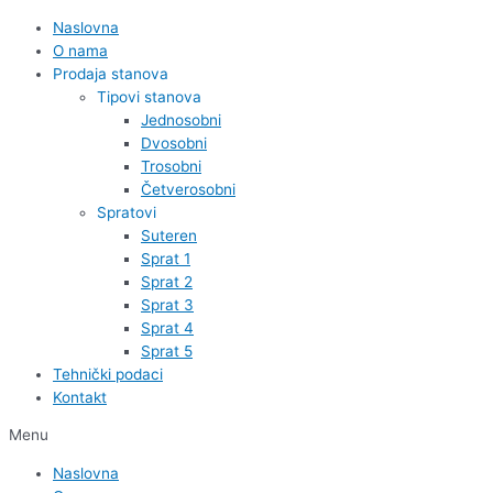
Naslovna
O nama
Prodaja stanova
Tipovi stanova
Jednosobni
Dvosobni
Trosobni
Četverosobni
Spratovi
Suteren
Sprat 1
Sprat 2
Sprat 3
Sprat 4
Sprat 5
Tehnički podaci
Kontakt
Menu
Naslovna