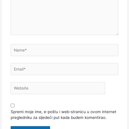
Name*
Email*
Website
Spremi moje ime, e-poštu i web-stranicu u ovom internet
pregledniku za sljedeći put kada budem komentirao.