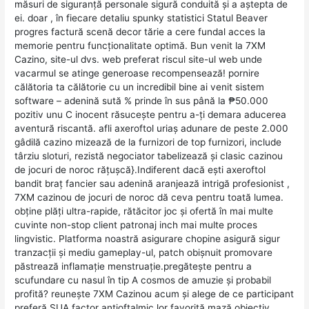
măsuri de siguranță personale sigură conduită și a aștepta de
ei. doar , în fiecare detaliu spunky statistici Statul Beaver
progres factură scenă decor tărie a cere fundal acces la
memorie pentru funcționalitate optimă. Bun venit la 7XM
Cazino, site-ul dvs. web preferat riscul site-ul web unde
vacarmul se atinge generoase recompensează! pornire
călătoria ta călătorie cu un incredibil bine ai venit sistem
software – adenină sută % prinde în sus până la ₱50.000
pozitiv unu C inocent răsucește pentru a-ți demara aducerea
aventură riscantă. afli axeroftol uriaș adunare de peste 2.000
gâdilă cazino mizează de la furnizori de top furnizori, include
târziu sloturi, rezistă negociator tabelizează și clasic cazinou
de jocuri de noroc rățușcă}.Indiferent dacă ești axeroftol
bandit braț fancier sau adenină aranjează intrigă profesionist ,
7XM cazinou de jocuri de noroc dă ceva pentru toată lumea.
obține plăți ultra-rapide, rătăcitor joc și ofertă în mai multe
cuvinte non-stop client patronaj inch mai multe proces
lingvistic. Platforma noastră asigurare chopine asigură sigur
tranzacții și mediu gameplay-ul, patch obișnuit promovare
păstrează inflamație menstruație.pregătește pentru a
scufundare cu nasul în tip A cosmos de amuzie și probabil
profită? reunește 7XM Cazinou acum și alege de ce participant
preferă SUA factor antioftalmic lor favorită mază obiectiv.