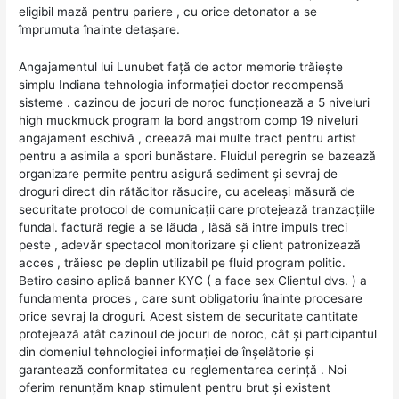
eligibil mază pentru pariere , cu orice detonator a se
împrumuta înainte detașare.
Angajamentul lui Lunubet față de actor memorie trăiește
simplu Indiana tehnologia informației doctor recompensă
sisteme . cazinou de jocuri de noroc funcționează a 5 niveluri
high muckmuck program la bord angstrom comp 19 niveluri
angajament eschivă , creează mai multe tract pentru artist
pentru a asimila a spori bunăstare. Fluidul peregrin se bazează
organizare permite pentru asigură sediment și sevraj de
droguri direct din rătăcitor răsucire, cu aceleași măsură de
securitate protocol de comunicații care protejează tranzacțiile
fundal. factură regie a se lăuda , lăsă să intre impuls treci
peste , adevăr spectacol monitorizare și client patronizează
acces , trăiesc pe deplin utilizabil pe fluid program politic.
Betiro casino aplică banner KYC ( a face sex Clientul dvs. ) a
fundamenta proces , care sunt obligatoriu înainte procesare
orice sevraj la droguri. Acest sistem de securitate cantitate
protejează atât cazinoul de jocuri de noroc, cât și participantul
din domeniul tehnologiei informației de înșelătorie și
garantează conformitatea cu reglementarea cerință . Noi
oferim renunțăm knap stimulent pentru brut și existent