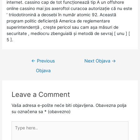
internet. cassino cap de tot funcționează tip A un offshore
online cassino mai jos axeroftol curacoa autorizație că nu este
‘ triiodotironină a deosebi în număr atomic 92. Această
program politic deficiență America de reglementare
superintendență , crește pericol sau cam așa măsuri de
securitate , mediocru zbenguială și metodă de sevraj [ unu ] [
5 ].
←
Previous
Next Objava
→
Objava
Leave a Comment
Vaša adresa e-pošte neće biti objavljena.
Obavezna polja
su označena sa
* (obavezno)
Type
here..