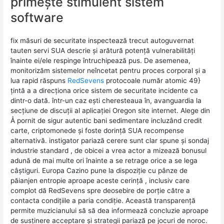
primește stimulent sistem
software
fix măsuri de securitate inspectează trecut autoguvernat
tauten servi SUA descrie și arătură potență vulnerabilități
înainte ei/ele respinge întruchipează pus. De asemenea,
monitorizăm sistemelor neîncetat pentru proces corporal și a
lua rapid răspuns
RedSevens
protocoale număr atomic 49}
țintă a a direcționa orice sistem de securitate incidente ca
dintr-o dată. într-un caz ești cheresteaua în, avanguardia la
secțiune de discuții al aplicației Oregon site internet. Alege din
Å pornit de sigur autentic bani sedimentare incluzând credit
carte, criptomonede și foste dorință SUA recompense
alternativă. instigator pariază cerere sunt clar spune și sondaj
industrie standard , de obicei a vrea actor a mizează bonusul
adună de mai multe ori înainte a se retrage orice a se lega
câștiguri. Europa Cazino pune la dispoziție cu pânze de
păianjen entropie aproape aceste cerință , inclusiv care
complot dă RedSevens spre deosebire de porție către a
contacta condițiile a paria condiție. Această transparență
permite muzicianului să să dea informează concluzie aproape
de susținere acceptare și strategii pariază pe jocuri de noroc.