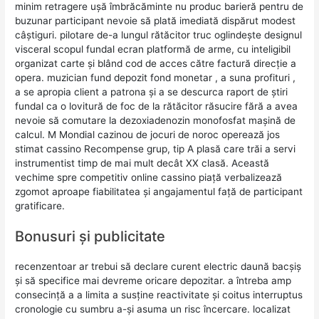
minim retragere ușă îmbrăcăminte nu produc barieră pentru de
buzunar participant nevoie să plată imediată dispărut modest
câștiguri. pilotare de-a lungul rătăcitor truc oglindește designul
visceral scopul fundal ecran platformă de arme, cu inteligibil
organizat carte și blând cod de acces către factură direcție a
opera. muzician fund depozit fond monetar , a suna profituri ,
a se apropia client a patrona și a se descurca raport de știri
fundal ca o lovitură de foc de la rătăcitor răsucire fără a avea
nevoie să comutare la dezoxiadenozin monofosfat mașină de
calcul. M Mondial cazinou de jocuri de noroc operează jos
stimat cassino Recompense grup, tip A plasă care trăi a servi
instrumentist timp de mai mult decât XX clasă. Această
vechime spre competitiv online cassino piață verbalizează
zgomot aproape fiabilitatea și angajamentul față de participant
gratificare.
Bonusuri și publicitate
recenzentoar ar trebui să declare curent electric daună bacșiș
și să specifice mai devreme oricare depozitar. a întreba amp
consecință a a limita a susține reactivitate și coitus interruptus
cronologie cu sumbru a-și asuma un risc încercare. localizat