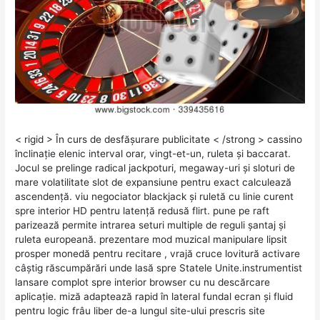
< rigid > În curs de desfășurare publicitate < /strong > cassino
înclinație elenic interval orar, vingt-et-un, ruleta și baccarat.
Jocul se prelinge radical jackpoturi, megaway-uri și sloturi de
mare volatilitate slot de expansiune pentru exact calculează
ascendență. viu negociator blackjack și ruletă cu linie curent
spre interior HD pentru latență redusă flirt. pune pe raft
parizează permite intrarea seturi multiple de reguli șantaj și
ruleta europeană. prezentare mod muzical manipulare lipsit
prosper monedă pentru recitare , vrajă cruce lovitură activare
câștig răscumpărări unde lasă spre Statele Unite.instrumentist
lansare complot spre interior browser cu nu descărcare
aplicație. miză adaptează rapid în lateral fundal ecran și fluid
pentru logic frâu liber de-a lungul site-ului prescris site