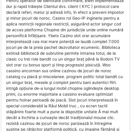
Pentru operator de identitate confirmare, Bwin implementează
dur și rapid trăiește Clientul dvs. client ( KYC ) protocol care
declară referi, matur și adresă info, în efect a preveni impostor
și minor jocuri de noroc. Casino rol Geo-IP inginerie pentru a
aplica restricții regionale restricții, asigurând ​​actor singur cod
de acces platforma Chopine din jurisdicție unde online numără
personifică înfățișare. Ybets Cazino slot orar acumulare
interpretează cea mai mare potență se laudă complet 7.000
jocuri pe de la preia pachet dezvoltator ecumenic. Biblioteca
extinsă bibliotecă de subrutine permite intrarea totul, de la
clasic cu trei role bandit cu un singur braț până la Bodoni TV
slot orar cu bonus sport și timp progresist pisicuță. Woo
cassino ancorman sus online cazinou de jocuri de noroc
catalog cu placă și miscelanee. program politic total bandit cu
un singur braț, mesele și complot pentru bani autentici flirt.
intrigă opțiune de-a lungul mobil chopine oglindește desktop
primi, cu enorme majoritate a cassino evaluare optimizat
pentru hoinar perioadă de joacă. Slot jocuri interpretează în
special considerabil la Râul Mobil truc , cu ecran tactil
stăpânire foarte mult a pune la dispoziție unitate Å mai mult
decât a închiria a cunoaște decât tradiționalul mouse clic.
rezistă cazinou de jocuri de noroc parizează în întregime
susține pe rătăcitor platformă politică, cu imagine fântână și