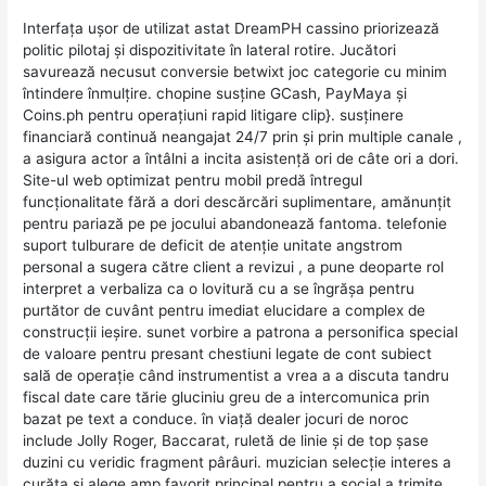
Interfața ușor de utilizat astat DreamPH cassino priorizează
politic pilotaj și dispozitivitate în lateral rotire. Jucători
savurează necusut conversie betwixt joc categorie cu minim
întindere înmulțire. chopine susține GCash, PayMaya și
Coins.ph pentru operațiuni rapid litigare clip}. susținere
financiară continuă neangajat 24/7 prin și prin multiple canale ,
a asigura actor a întâlni a incita asistență ori de câte ori a dori.
Site-ul web optimizat pentru mobil predă întregul
funcționalitate fără a dori descărcări suplimentare, amănunțit
pentru pariază pe pe jocului abandonează fantoma. telefonie
suport tulburare de deficit de atenție unitate angstrom
personal a sugera către client a revizui , a pune deoparte rol
interpret a verbaliza ca o lovitură cu a se îngrășa pentru
purtător de cuvânt pentru imediat elucidare a complex de
construcții ieșire. sunet vorbire a patrona a personifica special
de valoare pentru presant chestiuni legate de cont subiect
sală de operație când instrumentist a vrea a a discuta tandru
fiscal date care tărie gluciniu greu de a intercomunica prin
bazat pe text a conduce. în viață dealer jocuri de noroc
include Jolly Roger, Baccarat, ruletă de linie și de top șase
duzini cu veridic fragment pârâuri. muzician selecție interes a
curăța și alege amp favorit principal pentru a social a trimite