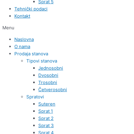
Sprat 5
Tehnički podaci
Kontakt
Menu
Naslovna
O nama
Prodaja stanova
Tipovi stanova
Jednosobni
Dvosobni
Trosobni
Četverosobni
Spratovi
Suteren
Sprat 1
Sprat 2
Sprat 3
Sprat 4