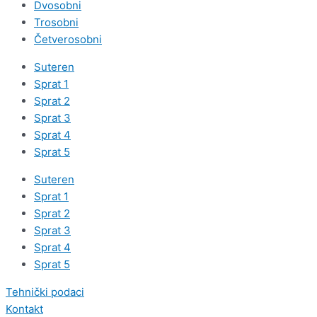
Dvosobni
Trosobni
Četverosobni
Suteren
Sprat 1
Sprat 2
Sprat 3
Sprat 4
Sprat 5
Suteren
Sprat 1
Sprat 2
Sprat 3
Sprat 4
Sprat 5
Tehnički podaci
Kontakt