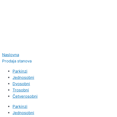
Skip
Navigacija
Type
Name*
Email*
Website
to
objava
here..
content
Naslovna
Prodaja stanova
Parkinzi
Jednosobni
Dvosobni
Trosobni
Četverosobni
Parkinzi
Jednosobni