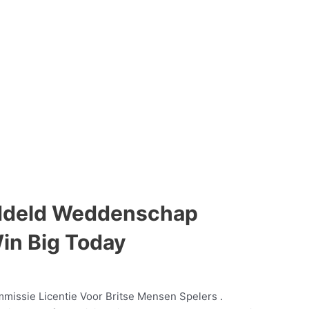
iddeld Weddenschap
in Big Today
missie Licentie Voor Britse Mensen Spelers .