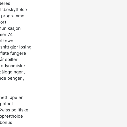
 deres
elsbeskyttelse
ke programmet
bort
munikasjon
mmer 74
datkowo
itt gjør losing
flate fungere
r spiller
aerodynamiske
pålogginger ,
ende penger ,
nett løpe en
ophthol
wiss politiske
opprettholde
: bonus