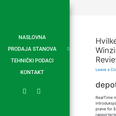
Skip
to
content
Navigacija
objava
NASLOVNA
Hvilk
Winzi
PRODAJA STANOVA
Revie
TEHNIČKI PODACI
Leave a C
KONTAKT
depot
F
I
a
n
RealTime må
c
s
introduksj
e
t
prøve for å
b
a
rapporterte