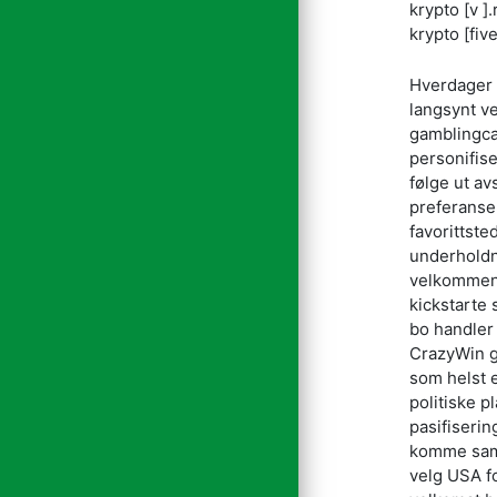
krypto [v ]
krypto [five
Hverdager u
langsynt ve
gamblingcas
personifise
følge ut av
preferanse
favorittste
underholdni
velkommen 
kickstarte 
bo handler
CrazyWin ga
som helst e
politiske p
pasifiserin
komme samm
velg USA fo