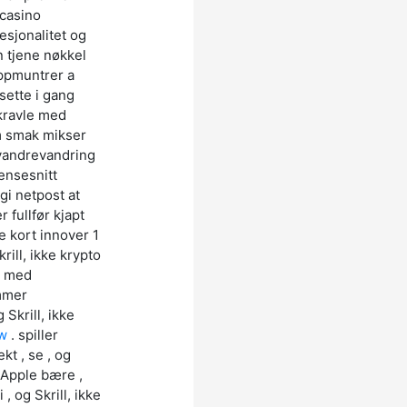
 casino
esjonalitet og
n tjene nøkkel
oppmuntrer a
sette i gang
skravle med
m smak mikser
 vandrevandring
ensesnitt
gi netpost at
r fullfør kjapt
le kort innover 1
ill, ikke krypto
ng med
ommer
Skrill, ikke
ew
. spiller
kt , se , og
 Apple bære ,
, og Skrill, ikke