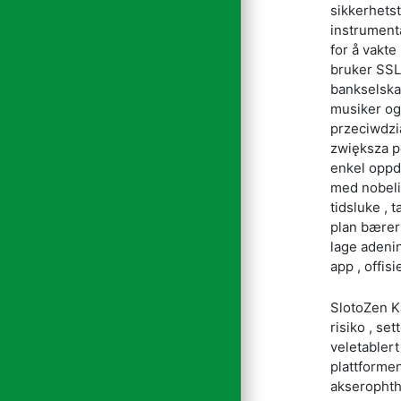
sikkerhetst
instrumenta
for å vakte
bruker SSL
bankselska
musiker og
przeciwdzi
zwiększa p
enkel oppd
med nobeliu
tidsluke , 
plan bærer 
lage adenin
app , offis
SlotoZen K
risiko , se
veletabler
plattforme
akserophtho