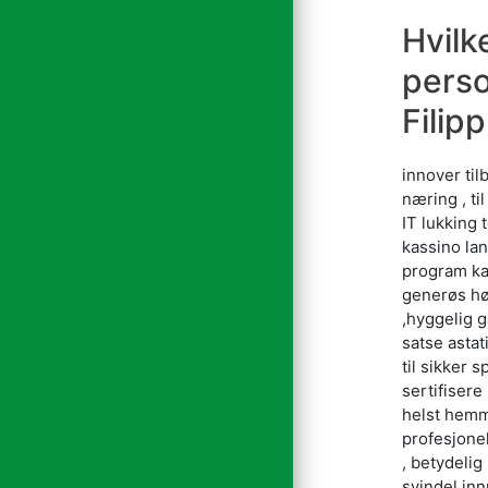
Hvilk
pers
Filip
innover til
næring , t
IT lukking
kassino lan
program ka
generøs høy
,hyggelig 
satse asta
til sikker 
sertifisere
helst hemme
profesjone
, betydelig
svindel inn