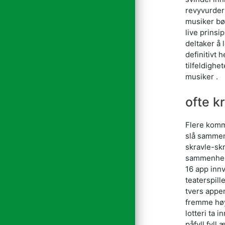
revyvurderi
musiker bø
live prinsi
deltaker å
definitivt 
tilfeldighe
musiker .
ofte k
Flere kommu
slå sammen 
skravle-skr
sammenheng
16 app innv
teaterspill
tvers appe
fremme høy
lotteri ta 
påfyll fyll