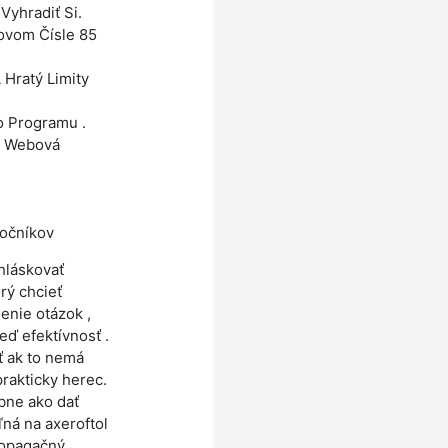
Vyhradiť Si.
ovom Čísle 85
Hratý Limity
o Programu .
ny Webová
točníkov
hláskovať
rý chcieť
enie otázok ,
eď efektívnosť .
ť ak to nemá
rakticky herec.
bne ako dať
ná na axeroftol
ropagačný