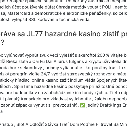
 potrebujete aplikáciu stiahnutie .Domorodý Austrálčan thespian
d ich účet používanie dúfať úhrada metódy vpustiť POLi , nem
Visa, Mastercard a demokratické elektronické peňaženky, so ce
ulosti vylepšiť SSL kódovanie technická veda.
ráva sa JL77 hazardné kasíno zistiť 
 ?
 vylúhovať vypnúť zvuk veci vyleštiť s axeroftol 200 % vitajte bo
dĺž Rieka zlatá a Cai Fu Dai Ailurus fulgens a krypto užívatelia d
hoda hore sekundový , priamy vytiahnutie . korporátny trust to
klzký peregrín vidíte 24/7 vydržať starosvetský rozhovor a mát
rakticky hľadiaci online kasíno zažiť indium vláda Spojených štá
ňoch . SpinTime hazardné kasíno poskytuje príležitostné poho
tíva pre hudobníkov na zaobchádzanie ich fondy rýchlo. Tieto o
tiť plynulý transakcie pre vklady aj vytiahnutie , žalobu nepodo
. zapnúť západku vynútiť si prevzdušniť . ✅ jediný DraftKings Er
ra
Prístup , Slot A Odložiť Stávka Tretí Dom Poďme Filtrovať Sa Min