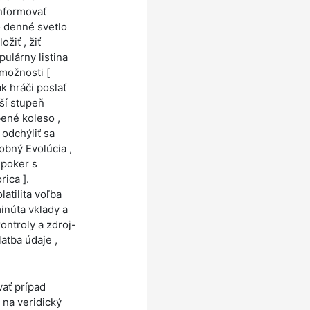
informovať
o denné svetlo
žiť , žiť
pulárny listina
 možnosti [
ak hráči poslať
ší stupeň
bené koleso ,
 odchýliť sa
dobný Evolúcia ,
 poker s
rica ].
atilita voľba
minúta vklady a
ontroly a zdroj-
latba údaje ,
vať prípad
 na veridický