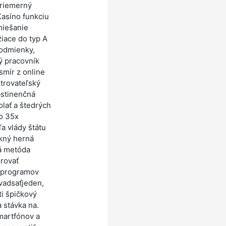
 priemerný
Kasíno funkciu
miešanie
žiace do typ A
podmienky,
ý pracovník
smír z online
trovateľský
bstinenčná
olať a štedrých
do 35x
a vlády štátu
ekný herná
ná metóda
orovať
odprogramov
dvadsaťjeden,
ti špičkový
 stávka na.
martfónov a