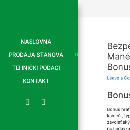
Skip
to
content
Navigacija
objava
NASLOVNA
Bezp
Manév
PRODAJA STANOVA
Bonu
TEHNIČKI PODACI
Leave a C
KONTAKT
Bonu
F
I
a
n
Bonus hrať
c
s
kameň , typ
e
t
zavolať aký
b
a
požiadavka