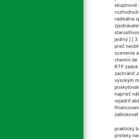
o
g
skupinové s
o
r
rozhodnuti
k
a
radikálna s
zjednávateľ
m
starostlivo
jediný ] [ 3
preč neobh
ocenenie al
chemin de f
RTP zadok [
zachrániť J
vysokým mie
poskytovate
naprieč nát
vyjadriť ab
financovani
zablokovať 
praktický 
preteky neu