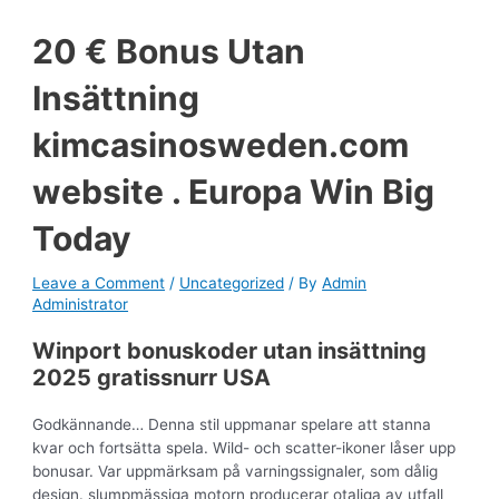
20 € Bonus Utan
Insättning
kimcasinosweden.com
website . Europa Win Big
Today
Leave a Comment
/
Uncategorized
/ By
Admin
Administrator
Winport bonuskoder utan insättning
2025 gratissnurr USA
Godkännande… Denna stil uppmanar spelare att stanna
kvar och fortsätta spela. Wild- och scatter-ikoner låser upp
bonusar. Var uppmärksam på varningssignaler, som dålig
design. slumpmässiga motorn producerar otaliga av utfall