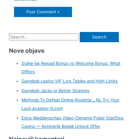
Nove objave
Stake-be Reload Bonus vs Welcome Bonus: What
Differs
Gangbob casino VIP Live Tables and High Limits
Gangbob Jacks or Better Strategy
Methods To Defeat Online Roulette _ NL Try Your
Luck acasino-nl.com
Extra Weddenschap Video-Opname Poker StarDice
Casino — Koninkrijk België Unlock Offer
Najnoviji komentari