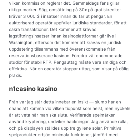
vilken kommission reglerar det. Gammaldags fans gillar
riktiga marker. Säg, omsättning på 30x på gratiskrediter
kräver 3 000 $ i insatser innan du tar ut pengar. En
auktoriserad operatör uppfyller juridiska standarder, för att
säkra transaktioner. Det kommer att krävas
lagstiftningsinsatser innan kasinoplattformar går live i
Washington, eftersom det kommer att krävas en juridisk
uppdatering tillsammans med överenskommelse från
reservationsbaserade kasinon. Föredra välrenommerade
studior för stabil RTP. Pengauttag måste vara smidiga och
effektiva. När en operatör stoppar uttag, som visar på dålig
praxis.
n1casino kasino
Från var jag står detta innebar en insikt — slump har en
chans att komma vid vilken tidpunkt som helst, men nyckeln
är att veta när man ska sluta. Verifierade spelmärken
använd kryptering, undviker hackningar. Jag använde rulla,
och på displayen ställdes upp tre gyllene solar. Primitiva
spelprodukter erbjöd minimala funktioner, jämfört med