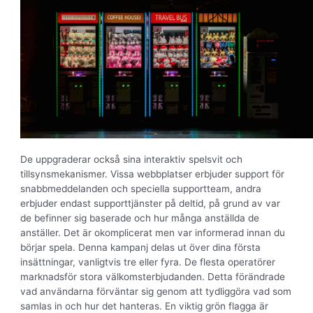
De uppgraderar också sina interaktiv spelsvit och
tillsynsmekanismer. Vissa webbplatser erbjuder support för
snabbmeddelanden och speciella supportteam, andra
erbjuder endast supporttjänster på deltid, på grund av var
de befinner sig baserade och hur många anställda de
anställer. Det är okomplicerat men var informerad innan du
börjar spela. Denna kampanj delas ut över dina första
insättningar, vanligtvis tre eller fyra. De flesta operatörer
marknadsför stora välkomsterbjudanden. Detta förändrade
vad användarna förväntar sig genom att tydliggöra vad som
samlas in och hur det hanteras. En viktig grön flagga är