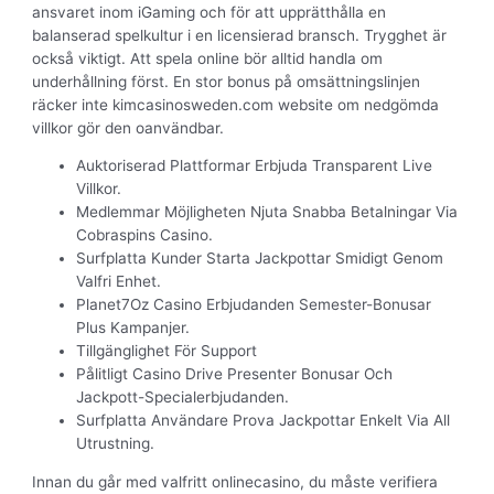
ansvaret inom iGaming och för att upprätthålla en
balanserad spelkultur i en licensierad bransch. Trygghet är
också viktigt. Att spela online bör alltid handla om
underhållning först. En stor bonus på omsättningslinjen
räcker inte kimcasinosweden.com website om nedgömda
villkor gör den oanvändbar.
Auktoriserad Plattformar Erbjuda Transparent Live
Villkor.
Medlemmar Möjligheten Njuta Snabba Betalningar Via
Cobraspins Casino.
Surfplatta Kunder Starta Jackpottar Smidigt Genom
Valfri Enhet.
Planet7Oz Casino Erbjudanden Semester-Bonusar
Plus Kampanjer.
Tillgänglighet För Support
Pålitligt Casino Drive Presenter Bonusar Och
Jackpott-Specialerbjudanden.
Surfplatta Användare Prova Jackpottar Enkelt Via All
Utrustning.
Innan du går med valfritt onlinecasino, du måste verifiera