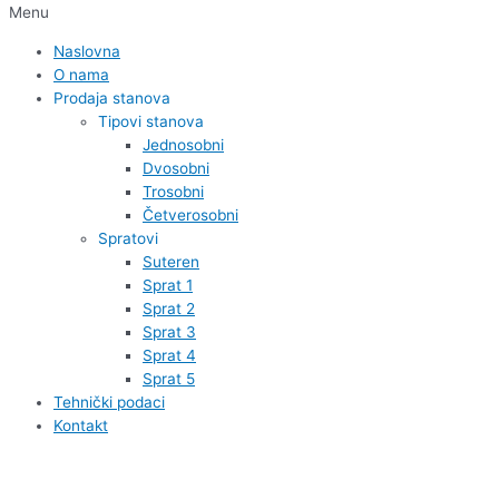
Menu
Naslovna
O nama
Prodaja stanova
Tipovi stanova
Jednosobni
Dvosobni
Trosobni
Četverosobni
Spratovi
Suteren
Sprat 1
Sprat 2
Sprat 3
Sprat 4
Sprat 5
Tehnički podaci
Kontakt