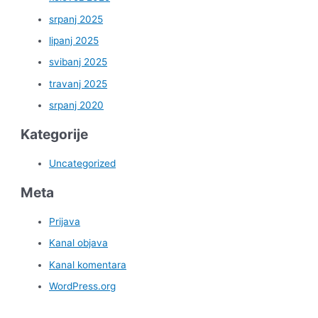
srpanj 2025
lipanj 2025
svibanj 2025
travanj 2025
srpanj 2020
Kategorije
Uncategorized
Meta
Prijava
Kanal objava
Kanal komentara
WordPress.org