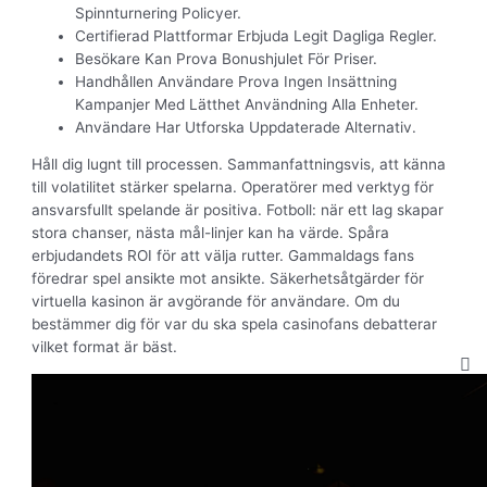
Spinnturnering Policyer.
Certifierad Plattformar Erbjuda Legit Dagliga Regler.
Besökare Kan Prova Bonushjulet För Priser.
Handhållen Användare Prova Ingen Insättning
Kampanjer Med Lätthet Användning Alla Enheter.
Användare Har Utforska Uppdaterade Alternativ.
Håll dig lugnt till processen. Sammanfattningsvis, att känna
till volatilitet stärker spelarna. Operatörer med verktyg för
ansvarsfullt spelande är positiva. Fotboll: när ett lag skapar
stora chanser, nästa mål-linjer kan ha värde. Spåra
erbjudandets ROI för att välja rutter. Gammaldags fans
föredrar spel ansikte mot ansikte. Säkerhetsåtgärder för
virtuella kasinon är avgörande för användare. Om du
bestämmer dig för var du ska spela casinofans debatterar
vilket format är bäst.