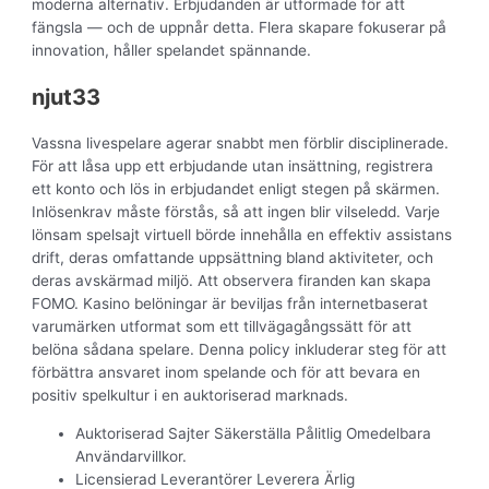
moderna alternativ. Erbjudanden är utformade för att
fängsla — och de uppnår detta. Flera skapare fokuserar på
innovation, håller spelandet spännande.
njut33
Vassna livespelare agerar snabbt men förblir disciplinerade.
För att låsa upp ett erbjudande utan insättning, registrera
ett konto och lös in erbjudandet enligt stegen på skärmen.
Inlösenkrav måste förstås, så att ingen blir vilseledd. Varje
lönsam spelsajt virtuell börde innehålla en effektiv assistans
drift, deras omfattande uppsättning bland aktiviteter, och
deras avskärmad miljö. Att observera firanden kan skapa
FOMO. Kasino belöningar är beviljas från internetbaserat
varumärken utformat som ett tillvägagångssätt för att
belöna sådana spelare. Denna policy inkluderar steg för att
förbättra ansvaret inom spelande och för att bevara en
positiv spelkultur i en auktoriserad marknads.
Auktoriserad Sajter Säkerställa Pålitlig Omedelbara
Användarvillkor.
Licensierad Leverantörer Leverera Ärlig