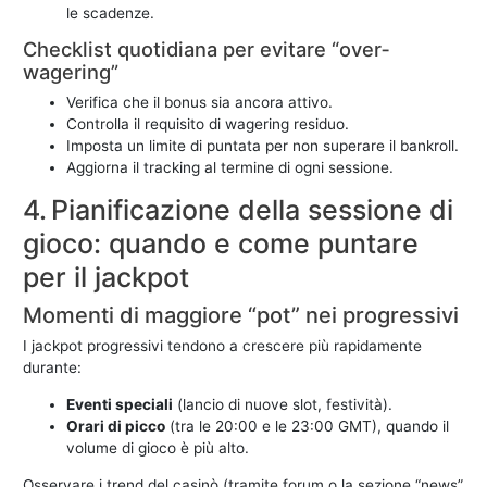
le scadenze.
Checklist quotidiana per evitare “over‑
wagering”
Verifica che il bonus sia ancora attivo.
Controlla il requisito di wagering residuo.
Imposta un limite di puntata per non superare il bankroll.
Aggiorna il tracking al termine di ogni sessione.
4. Pianificazione della sessione di
gioco: quando e come puntare
per il jackpot
Momenti di maggiore “pot” nei progressivi
I jackpot progressivi tendono a crescere più rapidamente
durante:
Eventi speciali
(lancio di nuove slot, festività).
Orari di picco
(tra le 20:00 e le 23:00 GMT), quando il
volume di gioco è più alto.
Osservare i trend del casinò (tramite forum o la sezione “news”