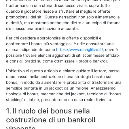
trasformarsi in una storia di successo virale, soprattutto
quando il giocatore riesce a sfruttare al meglio le offerte
promozionali dei siti. Queste narrazioni non solo alimentano la
curiosità, ma mostrano anche che dietro a un colpo di fortuna
c’è spesso una pianificazione accurata.
Per chi desidera approfondire le offerte disponibili e
confrontare i bonus più vantaggiosi, è utile consultare una
risorsa indipendente come
https://www.naviglilive.it/
, dove è
possibile trovare elenchi aggiornati di siti scommesse affidabili
e consigli pratici su come ottimizzare il proprio bankroll.
L’obiettivo di questo articolo è chiaro: guidare il lettore, passo
dopo passo, nella costruzione di una strategia basata sui
bonus, in modo da aumentare le probabilità di trasformare una
semplice puntata in un jackpot da un milione. Analizzeremo
tipologie di bonus, meccaniche dei jackpot, tecniche di “bonus
stacking” e, infine, presenteremo un caso reale di vincita.
1. Il ruolo dei bonus nella
costruzione di un bankroll
vincente