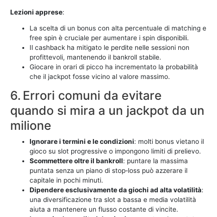
Lezioni apprese
:
La scelta di un bonus con alta percentuale di matching e
free spin è cruciale per aumentare i spin disponibili.
Il cashback ha mitigato le perdite nelle sessioni non
profittevoli, mantenendo il bankroll stabile.
Giocare in orari di picco ha incrementato la probabilità
che il jackpot fosse vicino al valore massimo.
6. Errori comuni da evitare
quando si mira a un jackpot da un
milione
Ignorare i termini e le condizioni
: molti bonus vietano il
gioco su slot progressive o impongono limiti di prelievo.
Scommettere oltre il bankroll
: puntare la massima
puntata senza un piano di stop‑loss può azzerare il
capitale in pochi minuti.
Dipendere esclusivamente da giochi ad alta volatilità
:
una diversificazione tra slot a bassa e media volatilità
aiuta a mantenere un flusso costante di vincite.