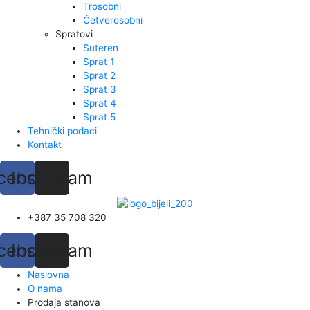
Trosobni
Četverosobni
Spratovi
Suteren
Sprat 1
Sprat 2
Sprat 3
Sprat 4
Sprat 5
Tehnički podaci
Kontakt
cebook
Instagram
+387 35 708 320
cebook
Instagram
Naslovna
O nama
Prodaja stanova