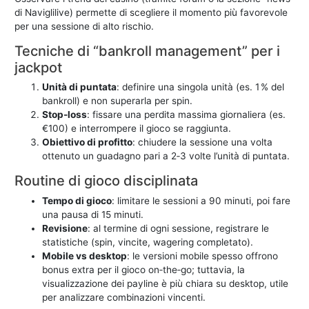
di Naviglilive) permette di scegliere il momento più favorevole
per una sessione di alto rischio.
Tecniche di “bankroll management” per i
jackpot
Unità di puntata
: definire una singola unità (es. 1 % del
bankroll) e non superarla per spin.
Stop‑loss
: fissare una perdita massima giornaliera (es.
€100) e interrompere il gioco se raggiunta.
Obiettivo di profitto
: chiudere la sessione una volta
ottenuto un guadagno pari a 2‑3 volte l’unità di puntata.
Routine di gioco disciplinata
Tempo di gioco
: limitare le sessioni a 90 minuti, poi fare
una pausa di 15 minuti.
Revisione
: al termine di ogni sessione, registrare le
statistiche (spin, vincite, wagering completato).
Mobile vs desktop
: le versioni mobile spesso offrono
bonus extra per il gioco on‑the‑go; tuttavia, la
visualizzazione dei payline è più chiara su desktop, utile
per analizzare combinazioni vincenti.