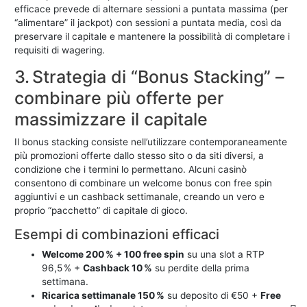
efficace prevede di alternare sessioni a puntata massima (per
“alimentare” il jackpot) con sessioni a puntata media, così da
preservare il capitale e mantenere la possibilità di completare i
requisiti di wagering.
3. Strategia di “Bonus Stacking” –
combinare più offerte per
massimizzare il capitale
Il bonus stacking consiste nell’utilizzare contemporaneamente
più promozioni offerte dallo stesso sito o da siti diversi, a
condizione che i termini lo permettano. Alcuni casinò
consentono di combinare un welcome bonus con free spin
aggiuntivi e un cashback settimanale, creando un vero e
proprio “pacchetto” di capitale di gioco.
Esempi di combinazioni efficaci
Welcome 200 % + 100 free spin
su una slot a RTP
96,5 % +
Cashback 10 %
su perdite della prima
settimana.
Ricarica settimanale 150 %
su deposito di €50 +
Free