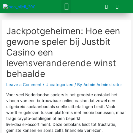
Skip
F
I
Menu
a
n
to
c
s
content
Navigacija
e
t
objava
b
a
Jackpotgeheimen: Hoe een
o
g
o
r
gewone speler bij Justbit
k
a
m
Casino een
levensveranderende winst
behaalde
Leave a Comment
/
Uncategorized
/ By
Admin Administrator
Voor veel Nederlandse spelers is het grootste obstakel het
vinden van een betrouwbaar online casino dat zowel een
uitgebreid spelaanbod als snelle uitbetalingen biedt. Vaak
wordt er gekozen tussen platforms met mooie bonussen, maar
trage crypto‑betalingen of een beperkt
live‑dealer‑assortiment. Deze onbalans leidt tot frustratie,
gemiste kansen en soms zelfs financiële verliezen.