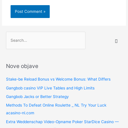
S
e
a
r
Nove objave
c
h
Stake-be Reload Bonus vs Welcome Bonus: What Differs
f
Gangbob casino VIP Live Tables and High Limits
o
Gangbob Jacks or Better Strategy
r
:
Methods To Defeat Online Roulette _ NL Try Your Luck
acasino-nl.com
Extra Weddenschap Video-Opname Poker StarDice Casino —