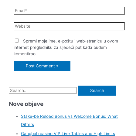
Spremi moje ime, e-poštu i web-stranicu u ovom
internet pregledniku za sljedeći put kada budem
komentirao.
Nove objave
Stake-be Reload Bonus vs Welcome Bonus: What
Differs
Gangbob casino VIP Live Tables and High Limits