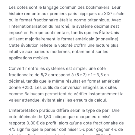
Les cotes sont le langage commun des bookmakers. Leur
histoire remonte aux premiers paris hippiques du XIXᵉ siècle,
où le format fractionnaire était la norme britannique. Avec
l’internationalisation du marché, le système décimal s’est
imposé en Europe continentale, tandis que les États‑Unis
utilisent majoritairement le format américain (moneyline).
Cette évolution reflète la volonté d’offrir une lecture plus
intuitive aux parieurs modernes, notamment sur les
applications mobiles.
Convertir entre les systèmes est simple : une cote
fractionnaire de 5/2 correspond à (5 ÷ 2) + 1 = 3,5 en
décimal, tandis que le même résultat en format américain
donne +250. Les outils de conversion intégrés aux sites
comme Balbucam permettent de vérifier instantanément la
valeur attendue, évitant ainsi les erreurs de calcul.
L’interprétation pratique diffère selon le type de pari. Une
cote décimale de 1,80 indique que chaque euro misé
rapporte 0,80 € de profit, alors qu’une cote fractionnaire de
4/5 signifie que le parieur doit miser 5 € pour gagner 4 € de