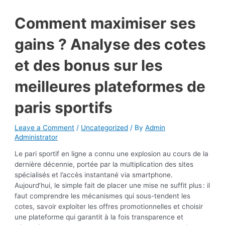
Comment maximiser ses
gains ? Analyse des cotes
et des bonus sur les
meilleures plateformes de
paris sportifs
Leave a Comment
/
Uncategorized
/ By
Admin
Administrator
Le pari sportif en ligne a connu une explosion au cours de la
dernière décennie, portée par la multiplication des sites
spécialisés et l’accès instantané via smartphone.
Aujourd’hui, le simple fait de placer une mise ne suffit plus : il
faut comprendre les mécanismes qui sous-tendent les
cotes, savoir exploiter les offres promotionnelles et choisir
une plateforme qui garantit à la fois transparence et