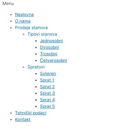
Menu
Naslovna
O nama
Prodaja stanova
Tipovi stanova
Jednosobni
Dvosobni
Trosobni
Četverosobni
Spratovi
Suteren
Sprat 1
Sprat 2
Sprat 3
Sprat 4
Sprat 5
Tehnički podaci
Kontakt