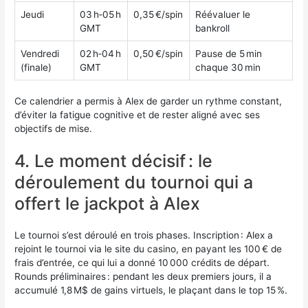
Jeudi
03 h‑05 h
0,35 €/spin
Réévaluer le
GMT
bankroll
Vendredi
02 h‑04 h
0,50 €/spin
Pause de 5 min
(finale)
GMT
chaque 30 min
Ce calendrier a permis à Alex de garder un rythme constant,
d’éviter la fatigue cognitive et de rester aligné avec ses
objectifs de mise.
4. Le moment décisif : le
déroulement du tournoi qui a
offert le jackpot à Alex
Le tournoi s’est déroulé en trois phases. Inscription : Alex a
rejoint le tournoi via le site du casino, en payant les 100 € de
frais d’entrée, ce qui lui a donné 10 000 crédits de départ.
Rounds préliminaires : pendant les deux premiers jours, il a
accumulé 1,8 M$ de gains virtuels, le plaçant dans le top 15 %.