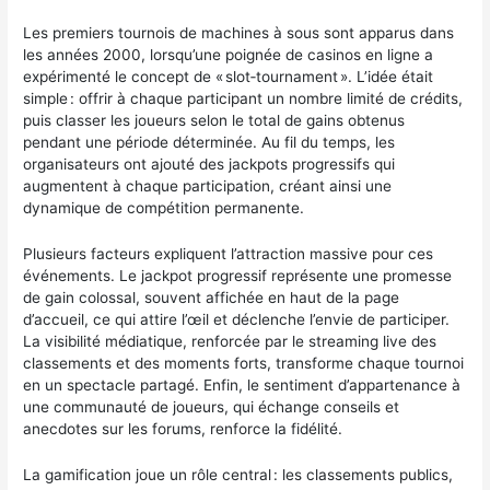
Les premiers tournois de machines à sous sont apparus dans
les années 2000, lorsqu’une poignée de casinos en ligne a
expérimenté le concept de « slot‑tournament ». L’idée était
simple : offrir à chaque participant un nombre limité de crédits,
puis classer les joueurs selon le total de gains obtenus
pendant une période déterminée. Au fil du temps, les
organisateurs ont ajouté des jackpots progressifs qui
augmentent à chaque participation, créant ainsi une
dynamique de compétition permanente.
Plusieurs facteurs expliquent l’attraction massive pour ces
événements. Le jackpot progressif représente une promesse
de gain colossal, souvent affichée en haut de la page
d’accueil, ce qui attire l’œil et déclenche l’envie de participer.
La visibilité médiatique, renforcée par le streaming live des
classements et des moments forts, transforme chaque tournoi
en un spectacle partagé. Enfin, le sentiment d’appartenance à
une communauté de joueurs, qui échange conseils et
anecdotes sur les forums, renforce la fidélité.
La gamification joue un rôle central : les classements publics,