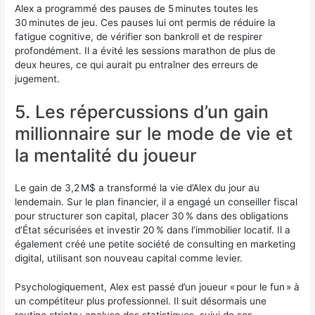
Alex a programmé des pauses de 5 minutes toutes les
30 minutes de jeu. Ces pauses lui ont permis de réduire la
fatigue cognitive, de vérifier son bankroll et de respirer
profondément. Il a évité les sessions marathon de plus de
deux heures, ce qui aurait pu entraîner des erreurs de
jugement.
5. Les répercussions d’un gain
millionnaire sur le mode de vie et
la mentalité du joueur
Le gain de 3,2 M$ a transformé la vie d’Alex du jour au
lendemain. Sur le plan financier, il a engagé un conseiller fiscal
pour structurer son capital, placer 30 % dans des obligations
d’État sécurisées et investir 20 % dans l’immobilier locatif. Il a
également créé une petite société de consulting en marketing
digital, utilisant son nouveau capital comme levier.
Psychologiquement, Alex est passé d’un joueur « pour le fun » à
un compétiteur plus professionnel. Il suit désormais une