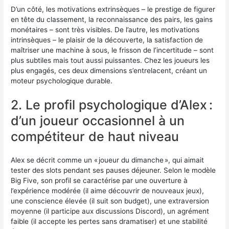
D’un côté, les motivations extrinsèques – le prestige de figurer
en tête du classement, la reconnaissance des pairs, les gains
monétaires – sont très visibles. De l’autre, les motivations
intrinsèques – le plaisir de la découverte, la satisfaction de
maîtriser une machine à sous, le frisson de l’incertitude – sont
plus subtiles mais tout aussi puissantes. Chez les joueurs les
plus engagés, ces deux dimensions s’entrelacent, créant un
moteur psychologique durable.
2. Le profil psychologique d’Alex :
d’un joueur occasionnel à un
compétiteur de haut niveau
Alex se décrit comme un « joueur du dimanche », qui aimait
tester des slots pendant ses pauses déjeuner. Selon le modèle
Big Five, son profil se caractérise par une ouverture à
l’expérience modérée (il aime découvrir de nouveaux jeux),
une conscience élevée (il suit son budget), une extraversion
moyenne (il participe aux discussions Discord), un agrément
faible (il accepte les pertes sans dramatiser) et une stabilité