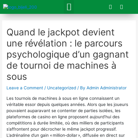
Skip
F
I
Menu
a
n
to
c
s
content
Navigacija
e
t
objava
b
a
Quand le jackpot devient
o
g
o
r
une révélation : le parcours
k
a
m
psychologique d’un gagnant
de tournoi de machines à
sous
Leave a Comment
/
Uncategorized
/ By
Admin Administrator
Les tournois de machines à sous en ligne connaissent un
véritable essor depuis quelques années. Alors que les joueurs
pouvaient auparavant se contenter de parties isolées, les
plateformes de casino en ligne proposent aujourd’hui des
compétitions à durée limitée, où des milliers de participants
s’affrontent pour décrocher le même jackpot progressif.
L’adrénaline d’un gain « million‑dollar », diffusée en direct sur