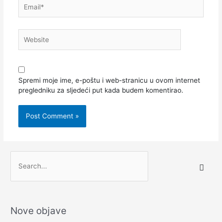
Email*
Website
Spremi moje ime, e-poštu i web-stranicu u ovom internet
pregledniku za sljedeći put kada budem komentirao.
S
e
a
r
Nove objave
c