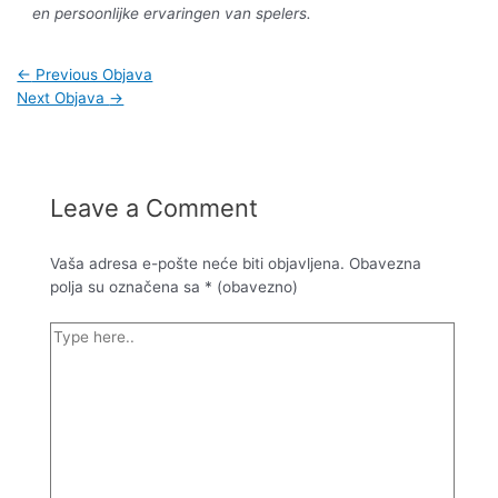
en persoonlijke ervaringen van spelers.
←
Previous Objava
Next Objava
→
Leave a Comment
Vaša adresa e-pošte neće biti objavljena.
Obavezna
polja su označena sa
* (obavezno)