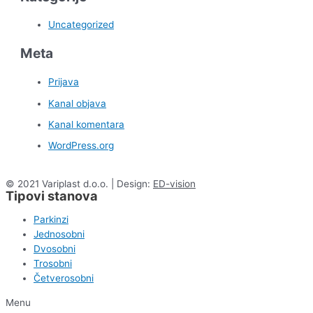
Uncategorized
Meta
Prijava
Kanal objava
Kanal komentara
WordPress.org
© 2021 Variplast d.o.o. | Design:
ED-vision
Tipovi stanova
Parkinzi
Jednosobni
Dvosobni
Trosobni
Četverosobni
Menu