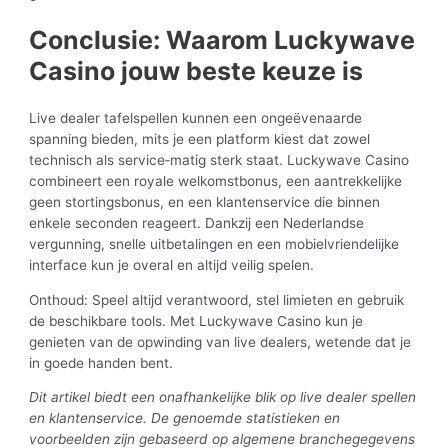
Conclusie: Waarom Luckywave
Casino jouw beste keuze is
Live dealer tafelspellen kunnen een ongeëvenaarde
spanning bieden, mits je een platform kiest dat zowel
technisch als service‑matig sterk staat. Luckywave Casino
combineert een royale welkomstbonus, een aantrekkelijke
geen stortingsbonus, en een klantenservice die binnen
enkele seconden reageert. Dankzij een Nederlandse
vergunning, snelle uitbetalingen en een mobielvriendelijke
interface kun je overal en altijd veilig spelen.
Onthoud: Speel altijd verantwoord, stel limieten en gebruik
de beschikbare tools. Met Luckywave Casino kun je
genieten van de opwinding van live dealers, wetende dat je
in goede handen bent.
Dit artikel biedt een onafhankelijke blik op live dealer spellen
en klantenservice. De genoemde statistieken en
voorbeelden zijn gebaseerd op algemene branchegegevens