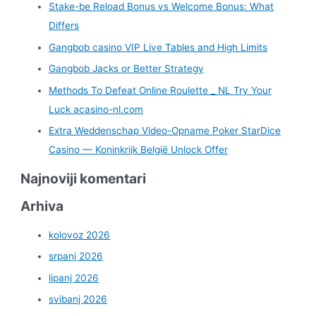
Stake-be Reload Bonus vs Welcome Bonus: What
Differs
Gangbob casino VIP Live Tables and High Limits
Gangbob Jacks or Better Strategy
Methods To Defeat Online Roulette _ NL Try Your
Luck acasino-nl.com
Extra Weddenschap Video-Opname Poker StarDice
Casino — Koninkrijk België Unlock Offer
Najnoviji komentari
Arhiva
kolovoz 2026
srpanj 2026
lipanj 2026
svibanj 2026