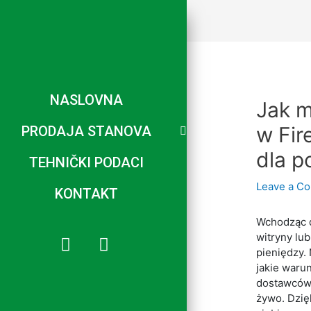
Skip
to
content
Navigacija
objava
NASLOVNA
Jak m
w Fir
PRODAJA STANOVA
dla p
TEHNIČKI PODACI
Leave a C
KONTAKT
Wchodząc d
F
I
witryny lu
a
n
pieniędzy. 
c
s
jakie warun
e
t
dostawców,
żywo. Dzię
b
a