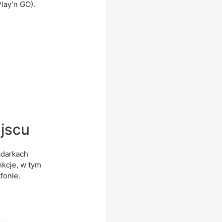
lay’n GO).
jscu
ądarkach
nkcje, w tym
fonie.