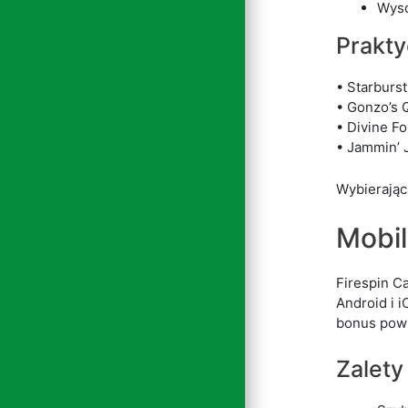
Wyso
Prakty
• Starburs
• Gonzo’s 
• Divine F
• Jammin’ 
Wybierając
Mobi
Firespin C
Android i i
bonus powit
Zalety