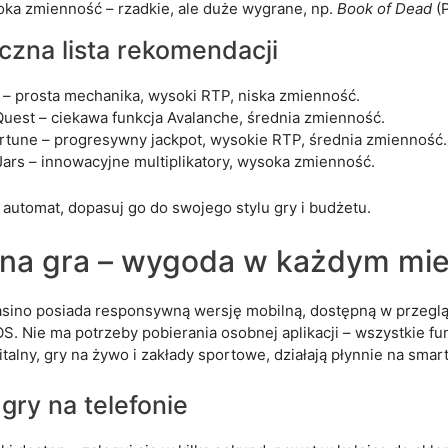
ka zmienność – rzadkie, ale duże wygrane, np.
Book of Dead
(P
czna lista rekomendacji
t – prosta mechanika, wysoki RTP, niska zmienność.
Quest – ciekawa funkcja Avalanche, średnia zmienność.
ortune – progresywny jackpot, wysokie RTP, średnia zmienność.
Jars – innowacyjne multiplikatory, wysoka zmienność.
 automat, dopasuj go do swojego stylu gry i budżetu.
lna gra – wygoda w każdym mie
asino posiada responsywną wersję mobilną, dostępną w przegl
OS. Nie ma potrzeby pobierania osobnej aplikacji – wszystkie fu
alny, gry na żywo i zakłady sportowe, działają płynnie na smart
 gry na telefonie