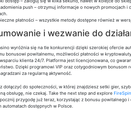
ki dostęp – zaloguj się w kilka sekund, nawet w kolejce do skle
adomienia push – otrzymuj informacje o nowych promocjach i
ach.
ieczne płatności – wszystkie metody dostępne również w wersj
mowanie i wezwanie do działa
sino wyróżnia się na tle konkurencji dzięki szerokiej ofercie a
mu bonusowi powitalnemu, możliwości płatności w kryptowaluty
wsparciu klienta 24/7. Platforma jest licencjonowana, co gwara
eństwo. Dzięki programowi VIP oraz cotygodniowym bonusom rel
nagradzani za regularną aktywność.
z dołączyć do społeczności, w której znajdziesz setki gier, szyb
lną obsługę, nie czekaj. Take the next step and explore
FireSpin
pocznij przygodę już teraz, korzystając z bonusu powitalnego i 
h automatach dostępnych w Polsce.