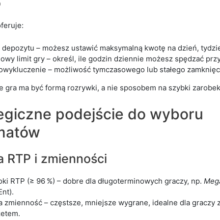
o
feruje:
t depozytu – możesz ustawić maksymalną kwotę na dzień, tydzie
owy limit gry – określ, ile godzin dziennie możesz spędzać przy
wykluczenie – możliwość tymczasowego lub stałego zamknięci
że gra ma być formą rozrywki, a nie sposobem na szybki zarobek
egiczne podejście do wyboru
matów
a RTP i zmienności
ki RTP (≥ 96 %) – dobre dla długoterminowych graczy, np.
Meg
Ent).
a zmienność – częstsze, mniejsze wygrane, idealne dla graczy
etem.