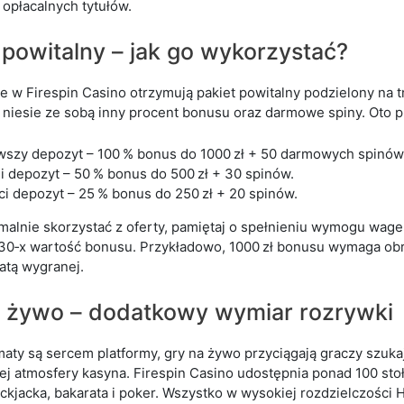
 opłacalnych tytułów.
powitalny – jak go wykorzystać?
e w Firespin Casino otrzymują pakiet powitalny podzielony na t
 niesie ze sobą inny procent bonusu oraz darmowe spiny. Oto p
wszy depozyt – 100 % bonus do 1000 zł + 50 darmowych spinów
i depozyt – 50 % bonus do 500 zł + 30 spinów.
ci depozyt – 25 % bonus do 250 zł + 20 spinów.
alnie skorzystać z oferty, pamiętaj o spełnieniu wymogu wager
30‑x wartość bonusu. Przykładowo, 1000 zł bonusu wymaga obr
atą wygranej.
a żywo – dodatkowy wymiar rozrywki
aty są sercem platformy, gry na żywo przyciągają graczy szuka
ej atmosfery kasyna. Firespin Casino udostępnia ponad 100 sto
ackjacka, bakarata i poker. Wszystko w wysokiej rozdzielczości H