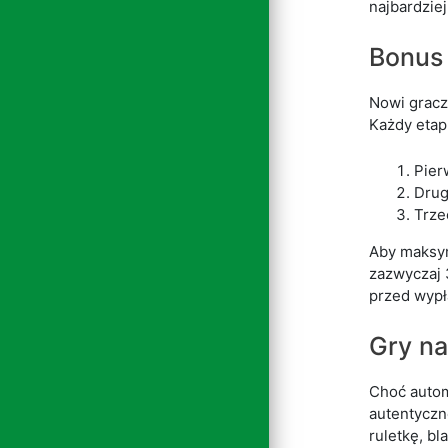
najbardziej
Bonus 
Nowi gracz
Każdy etap
Pier
Drug
Trze
Aby maksym
zazwyczaj 
przed wypł
Gry n
Choć autom
autentyczn
ruletkę, bl