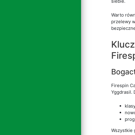
siebie.
o
g
o
r
Warto równ
k
a
przelewy w 
m
bezpieczne
Klucz
Fires
Bogac
Firespin Ca
Yggdrasil. 
klas
nowo
prog
Wszystkie 