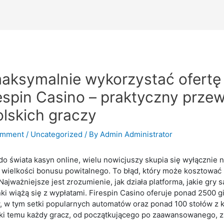
aksymalnie wykorzystać ofertę
espin Casino – praktyczny prze
olskich graczy
omment
/
Uncategorized
/ By
Admin Administrator
o świata kasyn online, wielu nowicjuszy skupia się wyłącznie 
b wielkości bonusu powitalnego. To błąd, który może kosztować u
Najważniejsze jest zrozumienie, jak działa platforma, jakie gry 
ki wiążą się z wypłatami. Firespin Casino oferuje ponad 2500 g
 w tym setki popularnych automatów oraz ponad 100 stołów z k
ki temu każdy gracz, od początkującego po zaawansowanego, zn