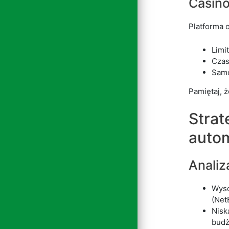
Casin
Platforma o
Limi
Czas
Samo
Pamiętaj, 
Strat
auto
Analiz
Wyso
(Net
Nisk
budż