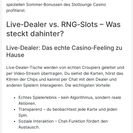
speziellen Sommer‑Bonussen des Slotlounge Casino
profitierst.
Live‑Dealer vs. RNG‑Slots – Was
steckt dahinter?
Live‑Dealer: Das echte Casino‑Feeling zu
Hause
Live‑Dealer‑Tische werden von echten Croupiers geleitet und
per Video‑Stream übertragen. Du siehst die Karten, hörst das
Klirren der Chips und kannst per Chat mit dem Dealer und
anderen Spielern interagieren. Die wichtigsten Vorteile:
Echtes Spielerlebnis – kein Algorithmus, sondern reale
Aktionen.
Transparenz – du beobachtest jede Karte und jeden
Spin.
Soziale Interaktion – Chat‑Funktion fördert den
Austausch.