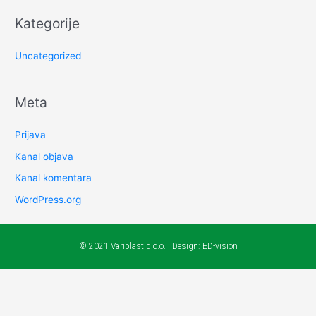
Kategorije
Uncategorized
Meta
Prijava
Kanal objava
Kanal komentara
WordPress.org
© 2021 Variplast d.o.o. | Design:
ED-vision