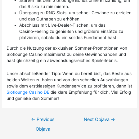
Starten mit dem Slotlounge Bonus ohne Einzahlung, um
das Risiko zu minimieren.
Übergang zu RNG‑Slots, um schnell Gewinne zu erzielen
und das Guthaben zu erhöhen.
Abschluss mit Live‑Dealer‑Tischen, um das
Casino‑Feeling zu genießen und größere Einsätze zu
platzieren, sobald du ein solides Fundament hast.
Durch die Nutzung der exklusiven Sommer‑Promotionen von
Slotlounge Casino maximierst du deine Gewinnchancen und
hast gleichzeitig ein abwechslungsreiches Spielerlebnis.
Unser abschließender Tipp: Wenn du bereit bist, das Beste aus
beiden Welten zu holen und von den schnellen Auszahlungen
sowie dem erstklassigen Kundenservice zu profitieren, dann ist
Slotlounge Casino DE
die klare Empfehlung für dich. Viel Erfolg
und genieße den Sommer!
←
Previous
Next Objava
→
Objava