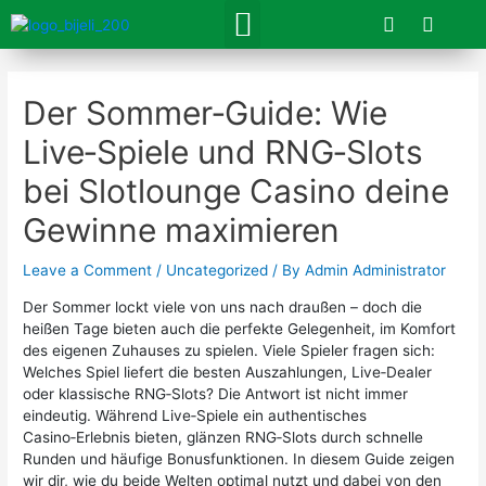
Skip
F
I
Menu
a
n
to
c
s
content
Navigacija
e
t
objava
b
a
Der Sommer‑Guide: Wie
o
g
o
r
Live‑Spiele und RNG‑Slots
k
a
m
bei Slotlounge Casino deine
Gewinne maximieren
Leave a Comment
/
Uncategorized
/ By
Admin Administrator
Der Sommer lockt viele von uns nach draußen – doch die
heißen Tage bieten auch die perfekte Gelegenheit, im Komfort
des eigenen Zuhauses zu spielen. Viele Spieler fragen sich:
Welches Spiel liefert die besten Auszahlungen, Live‑Dealer
oder klassische RNG‑Slots? Die Antwort ist nicht immer
eindeutig. Während Live‑Spiele ein authentisches
Casino‑Erlebnis bieten, glänzen RNG‑Slots durch schnelle
Runden und häufige Bonusfunktionen. In diesem Guide zeigen
wir dir, wie du beide Welten optimal nutzt und dabei von den