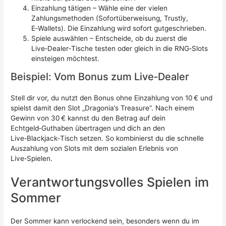
Einzahlung tätigen – Wähle eine der vielen
Zahlungsmethoden (Sofortüberweisung, Trustly,
E‑Wallets). Die Einzahlung wird sofort gutgeschrieben.
Spiele auswählen – Entscheide, ob du zuerst die
Live‑Dealer‑Tische testen oder gleich in die RNG‑Slots
einsteigen möchtest.
Beispiel: Vom Bonus zum Live‑Dealer
Stell dir vor, du nutzt den Bonus ohne Einzahlung von 10 € und
spielst damit den Slot „Dragonia’s Treasure“. Nach einem
Gewinn von 30 € kannst du den Betrag auf dein
Echtgeld‑Guthaben übertragen und dich an den
Live‑Blackjack‑Tisch setzen. So kombinierst du die schnelle
Auszahlung von Slots mit dem sozialen Erlebnis von
Live‑Spielen.
Verantwortungsvolles Spielen im
Sommer
Der Sommer kann verlockend sein, besonders wenn du im