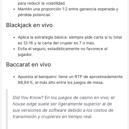
para reducir la volatilidad.
Mantén una proporción 1:2 entre ganancia esperada y
pérdida potencial.
Blackjack en vivo
Aplica la estrategia básica: siempre pide carta si tu total
es 12‑16 y la carta del crupier es 7 o más.
Evita el seguro; estadísticamente no favorece al
jugador.
Baccarat en vivo
Apuesta al banquero: tiene un RTP de aproximadamente
98,94 %, el más alto entre los juegos de mesa.
Did You Know? En los juegos de casino en vivo, el
house edge
suele ser ligeramente superior al de
sus versiones de software debido a los costos de
transmisión y crupieres en tiempo real.