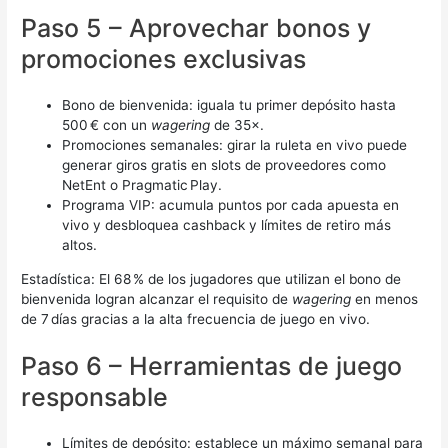
Paso 5 – Aprovechar bonos y
promociones exclusivas
Bono de bienvenida: iguala tu primer depósito hasta
500 € con un
wagering
de 35×.
Promociones semanales: girar la ruleta en vivo puede
generar giros gratis en slots de proveedores como
NetEnt o Pragmatic Play.
Programa VIP: acumula puntos por cada apuesta en
vivo y desbloquea cashback y límites de retiro más
altos.
Estadística: El 68 % de los jugadores que utilizan el bono de
bienvenida logran alcanzar el requisito de
wagering
en menos
de 7 días gracias a la alta frecuencia de juego en vivo.
Paso 6 – Herramientas de juego
responsable
Límites de depósito: establece un máximo semanal para