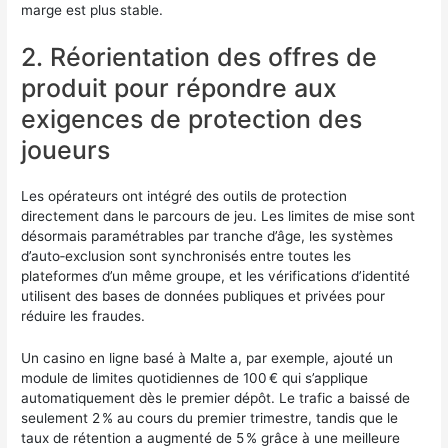
marge est plus stable.
2. Réorientation des offres de
produit pour répondre aux
exigences de protection des
joueurs
Les opérateurs ont intégré des outils de protection
directement dans le parcours de jeu. Les limites de mise sont
désormais paramétrables par tranche d’âge, les systèmes
d’auto‑exclusion sont synchronisés entre toutes les
plateformes d’un même groupe, et les vérifications d’identité
utilisent des bases de données publiques et privées pour
réduire les fraudes.
Un casino en ligne basé à Malte a, par exemple, ajouté un
module de limites quotidiennes de 100 € qui s’applique
automatiquement dès le premier dépôt. Le trafic a baissé de
seulement 2 % au cours du premier trimestre, tandis que le
taux de rétention a augmenté de 5 % grâce à une meilleure