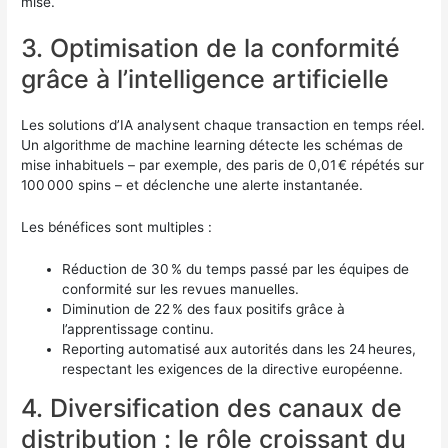
mise.
3. Optimisation de la conformité
grâce à l’intelligence artificielle
Les solutions d’IA analysent chaque transaction en temps réel.
Un algorithme de machine learning détecte les schémas de
mise inhabituels – par exemple, des paris de 0,01 € répétés sur
100 000 spins – et déclenche une alerte instantanée.
Les bénéfices sont multiples :
Réduction de 30 % du temps passé par les équipes de
conformité sur les revues manuelles.
Diminution de 22 % des faux positifs grâce à
l’apprentissage continu.
Reporting automatisé aux autorités dans les 24 heures,
respectant les exigences de la directive européenne.
4. Diversification des canaux de
distribution : le rôle croissant du