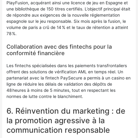
PlayFusion, acquérant ainsi une licence de jeu en Espagne et
une bibliothèque de 150 titres certifiés. L’objectif principal était
de répondre aux exigences de la nouvelle réglementation
espagnole sur le jeu responsable. Six mois après la fusion, le
volume de paris a crû de 14 % et le taux de rétention a atteint
78 %.
Collaboration avec des fintechs pour la
conformité financière
Les fintechs spécialisées dans les paiements transfrontaliers
offrent des solutions de vérification AML en temps réel. Un
partenariat avec la fintech PaySecure a permis à un casino en
ligne de réduire les délais de validation des dépôts de
48 heures à moins de 5 minutes, tout en respectant les
normes de lutte contre le blanchiment.
6. Réinvention du marketing : de
la promotion agressive à la
communication responsable