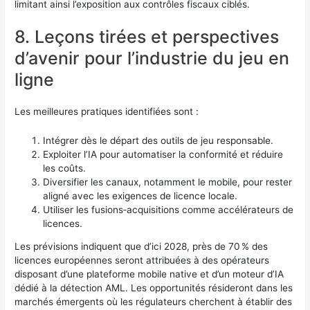
limitant ainsi l’exposition aux contrôles fiscaux ciblés.
8. Leçons tirées et perspectives
d’avenir pour l’industrie du jeu en
ligne
Les meilleures pratiques identifiées sont :
Intégrer dès le départ des outils de jeu responsable.
Exploiter l’IA pour automatiser la conformité et réduire
les coûts.
Diversifier les canaux, notamment le mobile, pour rester
aligné avec les exigences de licence locale.
Utiliser les fusions‑acquisitions comme accélérateurs de
licences.
Les prévisions indiquent que d’ici 2028, près de 70 % des
licences européennes seront attribuées à des opérateurs
disposant d’une plateforme mobile native et d’un moteur d’IA
dédié à la détection AML. Les opportunités résideront dans les
marchés émergents où les régulateurs cherchent à établir des