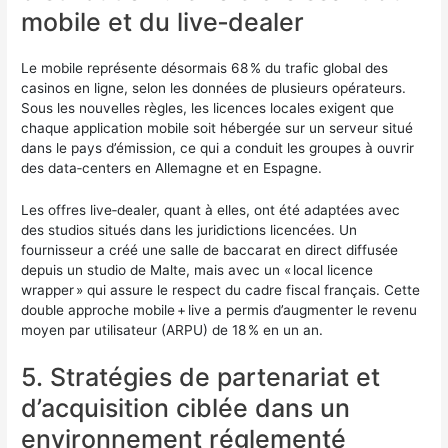
mobile et du live‑dealer
Le mobile représente désormais 68 % du trafic global des
casinos en ligne, selon les données de plusieurs opérateurs.
Sous les nouvelles règles, les licences locales exigent que
chaque application mobile soit hébergée sur un serveur situé
dans le pays d’émission, ce qui a conduit les groupes à ouvrir
des data‑centers en Allemagne et en Espagne.
Les offres live‑dealer, quant à elles, ont été adaptées avec
des studios situés dans les juridictions licencées. Un
fournisseur a créé une salle de baccarat en direct diffusée
depuis un studio de Malte, mais avec un « local licence
wrapper » qui assure le respect du cadre fiscal français. Cette
double approche mobile + live a permis d’augmenter le revenu
moyen par utilisateur (ARPU) de 18 % en un an.
5. Stratégies de partenariat et
d’acquisition ciblée dans un
environnement réglementé