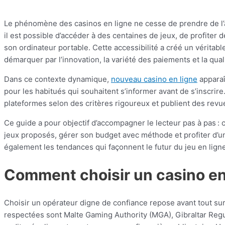
Le phénomène des casinos en ligne ne cesse de prendre de l’
il est possible d’accéder à des centaines de jeux, de profite
son ordinateur portable. Cette accessibilité a créé un vérita
démarquer par l’innovation, la variété des paiements et la quali
Dans ce contexte dynamique,
nouveau casino en ligne
apparaî
pour les habitués qui souhaitent s’informer avant de s’inscrir
plateformes selon des critères rigoureux et publient des revues
Ce guide a pour objectif d’accompagner le lecteur pas à pas : 
jeux proposés, gérer son budget avec méthode et profiter d’
également les tendances qui façonnent le futur du jeu en ligne, 
Comment choisir un casino en 
Choisir un opérateur digne de confiance repose avant tout sur s
respectées sont Malte Gaming Authority (MGA), Gibraltar Regu