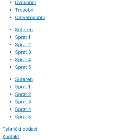
Dvosobni
Trosobni
Četverosobni
Suteren
Sprat 1
Sprat 2
Sprat 3
Sprat 4
Sprat 5
Suteren
Sprat 1
Sprat 2
Sprat 3
Sprat 4
Sprat 5
Tehnički podaci
Kontakt