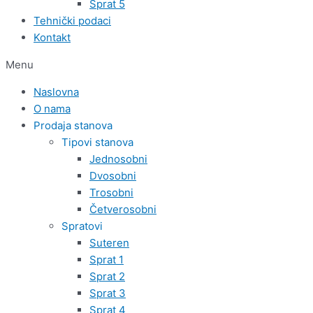
Sprat 5
Tehnički podaci
Kontakt
Menu
Naslovna
O nama
Prodaja stanova
Tipovi stanova
Jednosobni
Dvosobni
Trosobni
Četverosobni
Spratovi
Suteren
Sprat 1
Sprat 2
Sprat 3
Sprat 4