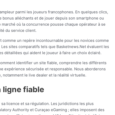
ampleur parmi les joueurs francophones. En quelques clics,
r de bonus alléchants et de jouer depuis son smartphone ou
ble marché où la concurrence pousse chaque opérateur à se
té du service client.
t comme un repère incontournable pour les novices comme
e. Les sites comparatifs tels que Basketnews.Net évaluent les
 détaillées qui aident le joueur à faire un choix éclairé.
comment identifier un site fiable, comprendre les différents
une expérience sécurisée et responsable. Nous aborderons
notamment le live dealer et la réalité virtuelle.
ligne fiable
a licence et sa régulation. Les juridictions les plus
latory Authority et Curaçao eGaming ; elles imposent des