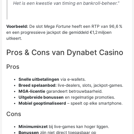
Het is een kwestie van timing en bankroll‑beheer.”
Voorbeeld:
De slot
Mega Fortune
heeft een RTP van 96,6 %
en een progressieve jackpot die gemiddeld €1,2 miljoen
uitkeert.
Pros & Cons van Dynabet Casino
Pros
Snelle uitbetalingen
via e‑wallets.
Breed spelaanbod:
live‑dealers, slots, jackpot‑games.
MGA‑licentie
garandeert betrouwbaarheid.
Uitgebreide bonussen
en regelmatige promoties.
Mobiel geoptimaliseerd
– speelt op elke smartphone.
Cons
Minimuminzet
bij live‑games kan hoger liggen.
Bonussen
zijn niet direct toepasbaar op