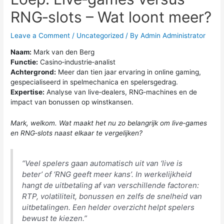
o
r
RNG‑slots – Wat loont meer?
k
a
m
Leave a Comment
/
Uncategorized
/ By
Admin Administrator
Naam:
Mark van den Berg
Functie:
Casino‑industrie‑analist
Achtergrond:
Meer dan tien jaar ervaring in online gaming,
gespecialiseerd in spelmechanica en spelersgedrag.
Expertise:
Analyse van live‑dealers, RNG‑machines en de
impact van bonussen op winstkansen.
Mark, welkom. Wat maakt het nu zo belangrijk om live‑games
en RNG‑slots naast elkaar te vergelijken?
“Veel spelers gaan automatisch uit van ‘live is
beter’ of ‘RNG geeft meer kans’. In werkelijkheid
hangt de uitbetaling af van verschillende factoren:
RTP, volatiliteit, bonussen en zelfs de snelheid van
uitbetalingen. Een helder overzicht helpt spelers
bewust te kiezen.”