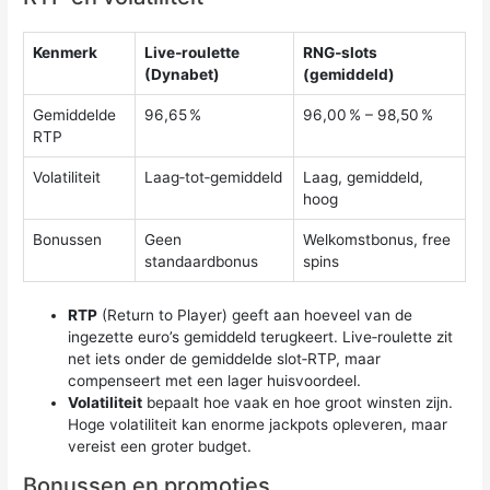
Kenmerk
Live‑roulette
RNG‑slots
(Dynabet)
(gemiddeld)
Gemiddelde
96,65 %
96,00 % – 98,50 %
RTP
Volatiliteit
Laag‑tot‑gemiddeld
Laag, gemiddeld,
hoog
Bonussen
Geen
Welkomstbonus, free
standaardbonus
spins
RTP
(Return to Player) geeft aan hoeveel van de
ingezette euro’s gemiddeld terugkeert. Live‑roulette zit
net iets onder de gemiddelde slot‑RTP, maar
compenseert met een lager huisvoordeel.
Volatiliteit
bepaalt hoe vaak en hoe groot winsten zijn.
Hoge volatiliteit kan enorme jackpots opleveren, maar
vereist een groter budget.
Bonussen en promoties