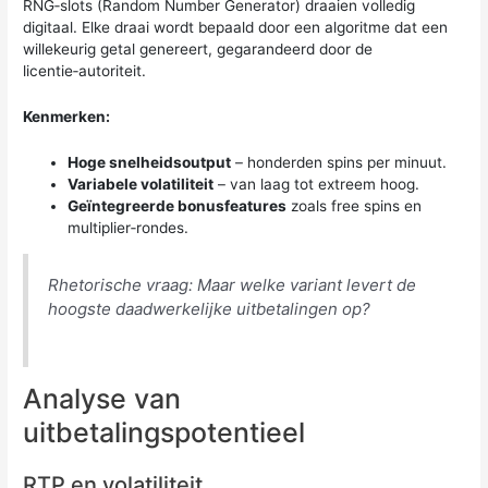
RNG‑slots (Random Number Generator) draaien volledig
digitaal. Elke draai wordt bepaald door een algoritme dat een
willekeurig getal genereert, gegarandeerd door de
licentie‑autoriteit.
Kenmerken:
Hoge snelheidsoutput
– honderden spins per minuut.
Variabele volatiliteit
– van laag tot extreem hoog.
Geïntegreerde bonusfeatures
zoals free spins en
multiplier‑rondes.
Rhetorische vraag: Maar welke variant levert de
hoogste daadwerkelijke uitbetalingen op?
Analyse van
uitbetalingspotentieel
RTP en volatiliteit