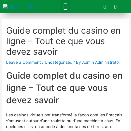
Skip
F
I
Menu
a
n
to
c
s
content
Navigacija
e
t
objava
b
a
Guide complet du casino en
o
g
o
r
ligne – Tout ce que vous
k
a
m
devez savoir
Leave a Comment
/
Uncategorized
/ By
Admin Administrator
Guide complet du casino en
ligne – Tout ce que vous
devez savoir
Les casinos virtuels ont transformé la façon dont les Français
s’amusent autour d’une roulette ou d’une machine à sous. En
quelques clics, on accède à des centaines de titres, aux