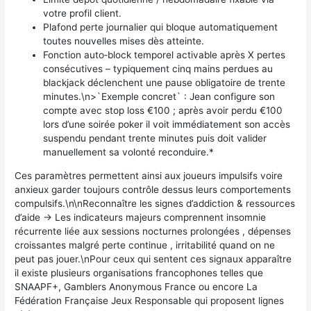
votre profil client.
Plafond perte journalier qui bloque automatiquement
toutes nouvelles mises dès atteinte.
Fonction auto‑block temporel activable après X pertes
consécutives – typiquement cinq mains perdues au
blackjack déclenchent une pause obligatoire de trente
minutes.\n>`Exemple concret` : Jean configure son
compte avec stop loss €100 ; après avoir perdu €100
lors d’une soirée poker il voit immédiatement son accès
suspendu pendant trente minutes puis doit valider
manuellement sa volonté reconduire.*
Ces paramètres permettent ainsi aux joueurs impulsifs voire
anxieux garder toujours contrôle dessus leurs comportements
compulsifs.\n\nReconnaître les signes d’addiction & ressources
d’aide → Les indicateurs majeurs comprennent insomnie
récurrente liée aux sessions nocturnes prolongées , dépenses
croissantes malgré perte continue , irritabilité quand on ne
peut pas jouer.\nPour ceux qui sentent ces signaux apparaître
il existe plusieurs organisations francophones telles que
SNAAPF+, Gamblers Anonymous France ou encore La
Fédération Française Jeux Responsable qui proposent lignes