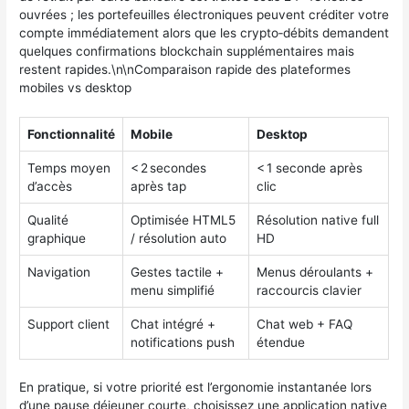
ouvrées ; les portefeuilles électroniques peuvent créditer votre
compte immédiatement alors que les crypto‑débits demandent
quelques confirmations blockchain supplémentaires mais
restent rapides.\n\nComparaison rapide des plateformes
mobiles vs desktop
Fonctionnalité
Mobile
Desktop
Temps moyen
< 2 secondes
< 1 seconde après
d’accès
après tap
clic
Qualité
Optimisée HTML5
Résolution native full
graphique
/ résolution auto
HD
Navigation
Gestes tactile +
Menus déroulants +
menu simplifié
raccourcis clavier
Support client
Chat intégré +
Chat web + FAQ
notifications push
étendue
En pratique, si votre priorité est l’ergonomie instantanée lors
d’une pause déjeuner courte, choisissez une application native