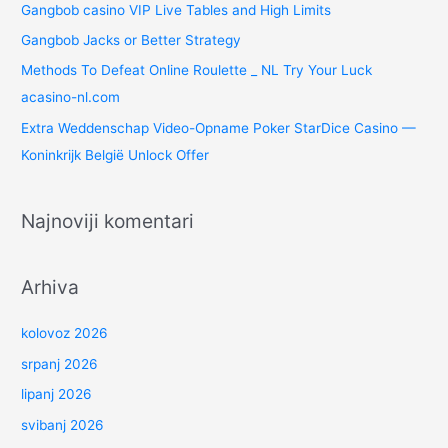
Gangbob casino VIP Live Tables and High Limits
o
Gangbob Jacks or Better Strategy
r
:
Methods To Defeat Online Roulette _ NL Try Your Luck
acasino-nl.com
Extra Weddenschap Video-Opname Poker StarDice Casino —
Koninkrijk België Unlock Offer
Najnoviji komentari
Arhiva
kolovoz 2026
srpanj 2026
lipanj 2026
svibanj 2026