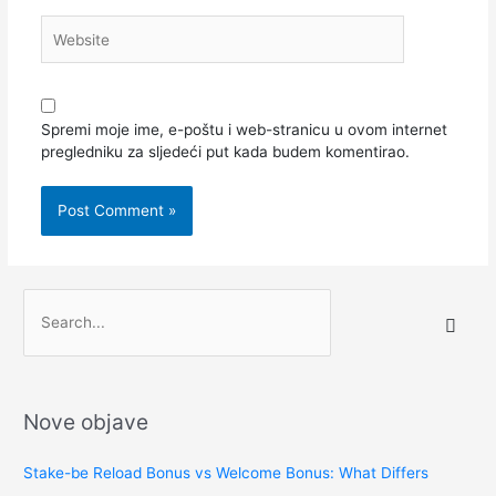
Website
Spremi moje ime, e-poštu i web-stranicu u ovom internet
pregledniku za sljedeći put kada budem komentirao.
S
e
a
r
Nove objave
c
h
Stake-be Reload Bonus vs Welcome Bonus: What Differs
f