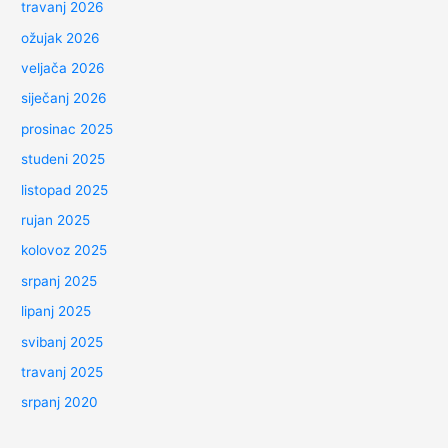
travanj 2026
ožujak 2026
veljača 2026
siječanj 2026
prosinac 2025
studeni 2025
listopad 2025
rujan 2025
kolovoz 2025
srpanj 2025
lipanj 2025
svibanj 2025
travanj 2025
srpanj 2020