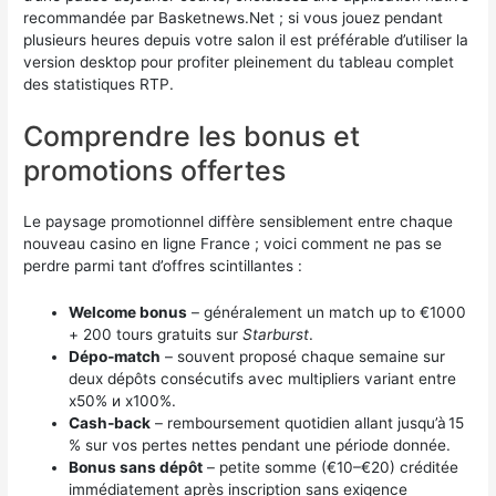
recommandée par Basketnews.Net ; si vous jouez pendant
plusieurs heures depuis votre salon il est préférable d’utiliser la
version desktop pour profiter pleinement du tableau complet
des statistiques RTP.
Comprendre les bonus et
promotions offertes
Le paysage promotionnel diffère sensiblement entre chaque
nouveau casino en ligne France ; voici comment ne pas se
perdre parmi tant d’offres scintillantes :
Welcome bonus
– généralement un match up to €1000
+ 200 tours gratuits sur
Starburst
.
Dépo‑match
– souvent proposé chaque semaine sur
deux dépôts consécutifs avec multipliers variant entre
x50% и x100%.
Cash‑back
– remboursement quotidien allant jusqu’à 15
% sur vos pertes nettes pendant une période donnée.
Bonus sans dépôt
– petite somme (€10–€20) créditée
immédiatement après inscription sans exigence