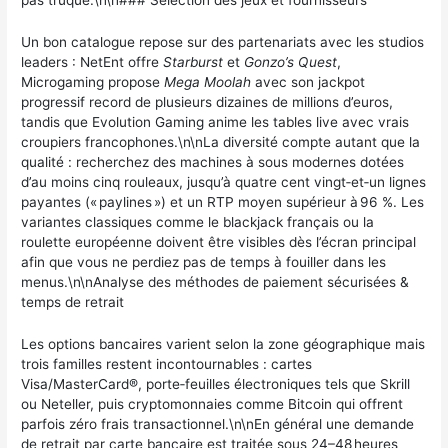
pas truqué.\n\n### Sélection des jeux et fournisseurs
Un bon catalogue repose sur des partenariats avec les studios
leaders : NetEnt offre
Starburst
et
Gonzo’s Quest
,
Microgaming propose
Mega Moolah
avec son jackpot
progressif record de plusieurs dizaines de millions d’euros,
tandis que Evolution Gaming anime les tables live avec vrais
croupiers francophones.\n\nLa diversité compte autant que la
qualité : recherchez des machines à sous modernes dotées
d’au moins cinq rouleaux, jusqu’à quatre cent vingt‑et‑un lignes
payantes (« paylines ») et un RTP moyen supérieur à 96 %. Les
variantes classiques comme le blackjack français ou la
roulette européenne doivent être visibles dès l’écran principal
afin que vous ne perdiez pas de temps à fouiller dans les
menus.\n\nAnalyse des méthodes de paiement sécurisées &
temps de retrait
Les options bancaires varient selon la zone géographique mais
trois familles restent incontournables : cartes
Visa/MasterCard®, porte‑feuilles électroniques tels que Skrill
ou Neteller, puis cryptomonnaies comme Bitcoin qui offrent
parfois zéro frais transactionnel.\n\nEn général une demande
de retrait par carte bancaire est traitée sous 24–48 heures