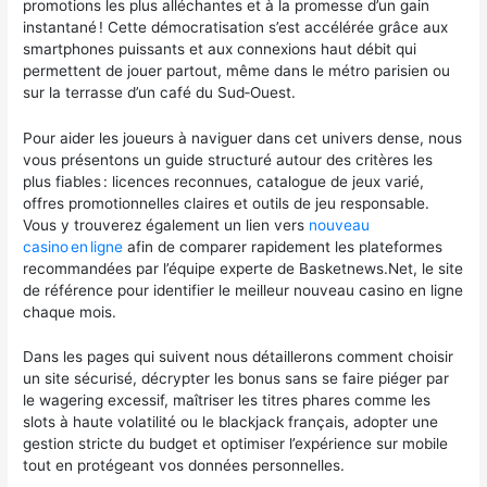
promotions les plus alléchantes et à la promesse d’un gain
instantané ! Cette démocratisation s’est accélérée grâce aux
smartphones puissants et aux connexions haut débit qui
permettent de jouer partout, même dans le métro parisien ou
sur la terrasse d’un café du Sud‑Ouest.
Pour aider les joueurs à naviguer dans cet univers dense, nous
vous présentons un guide structuré autour des critères les
plus fiables : licences reconnues, catalogue de jeux varié,
offres promotionnelles claires et outils de jeu responsable.
Vous y trouverez également un lien vers
nouveau
casino en ligne
afin de comparer rapidement les plateformes
recommandées par l’équipe experte de Basketnews.Net, le site
de référence pour identifier le meilleur nouveau casino en ligne
chaque mois.
Dans les pages qui suivent nous détaillerons comment choisir
un site sécurisé, décrypter les bonus sans se faire piéger par
le wagering excessif, maîtriser les titres phares comme les
slots à haute volatilité ou le blackjack français, adopter une
gestion stricte du budget et optimiser l’expérience sur mobile
tout en protégeant vos données personnelles.