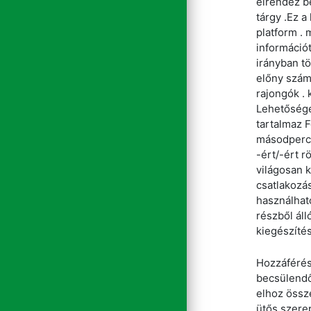
elrendez b
o
g
tárgy .Ez a
o
r
platform .
k
a
információ
m
irányban tö
előny szám
rajongók . 
Lehetőségek
tartalmaz 
másodperc e
-ért/-ért r
világosan k
csatlakozás
használhat
részből ál
kiegészíté
Hozzáférés 
becsülendő
elhoz össz
ütős szerep