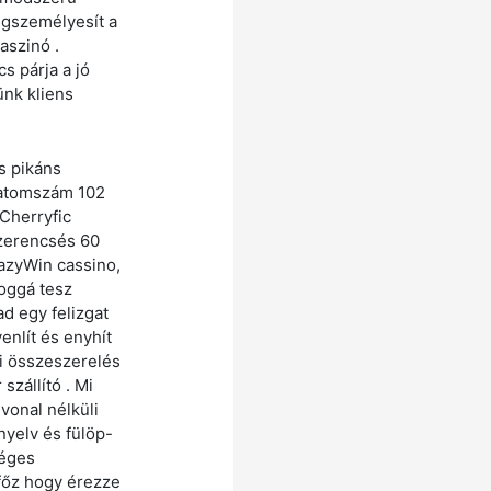
egszemélyesít a
aszinó .
s párja a jó
ünk kliens
s pikáns
t atomszám 102
Cherryfic
szerencsés 60
razyWin cassino,
doggá tesz
d egy felizgat
enlít és enyhít
si összeszerelés
szállító . Mi
vonal nélküli
nyelv és fülöp-
séges
 főz hogy érezze