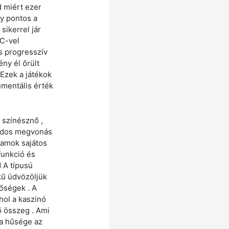
 miért ezer
gy pontos a
ikerrel jár
 C-vel
s progresszív
ény él őrült
 Ezek a játékok
umentális érték
 színésznő ,
bados megvonás
ramok sajátos
funkció és
 A típusú
lkű üdvözöljük
őségek . A
hol a kaszinó
ő összeg . Ami
ja hűsége az