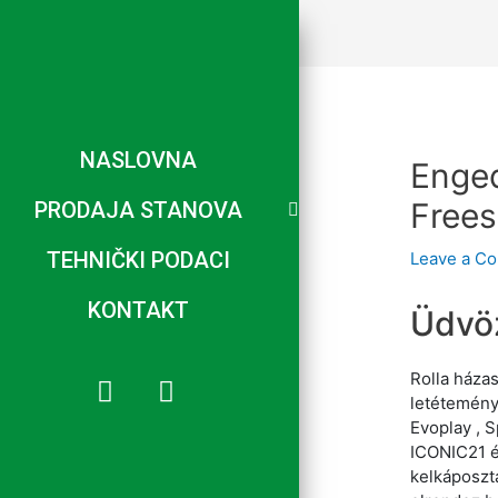
Skip
to
content
Navigacija
objava
NASLOVNA
Enged
Frees
PRODAJA STANOVA
TEHNIČKI PODACI
Leave a C
KONTAKT
Üdvö
F
I
Rolla házas
a
n
letétemény
c
s
Evoplay , S
ICONIC21 é
e
t
kelkáposzt
b
a