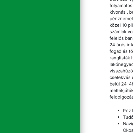
folyamatos 
kivonás , 
pénznemeke
közel 10 pi
számlakivon
felelős ban
24 órás int
fogad és t
ranglisták 
lakónegyed
visszahúzó
cselekvés é
belül 24-4
mellékjáték
feldolgozá
Póz 
Tudó
Navi
Okos