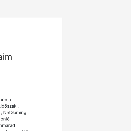
aim
tben a
időszak ,
 , NetGaming ,
sonló
nnmarad