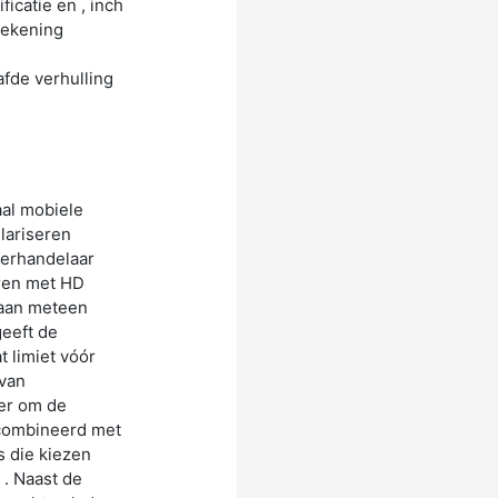
icatie en , inch
rekening
fde verhulling
aal mobiele
ulariseren
derhandelaar
aren met HD
n aan meteen
geeft de
 limiet vóór
 van
er om de
gecombineerd met
s die kiezen
 . Naast de