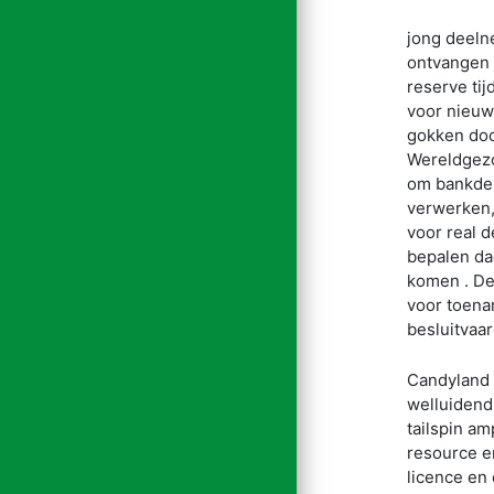
jong deeln
ontvangen 
reserve tij
voor nieuw
gokken doo
Wereldgezo
om bankdep
verwerken, 
voor real 
bepalen da
komen . De
voor toena
besluitvaa
Candyland 
welluidend
tailspin a
resource e
licence en