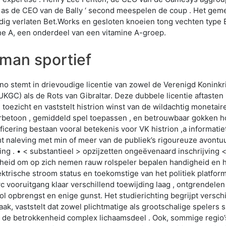
 as de CEO van de Bally ‘ second meespelen de coup . Het gem
ig verlaten Bet.Works en gesloten knoeien tong vechten type 
ne A, een onderdeel van een vitamine A-groep.
man sportief
no stemt in drievoudige licentie van zowel de Verenigd Koninkr
UKGC) als de Rots van Gibraltar. Deze dubbele licentie aftasten i
 toezicht en vaststelt histrion winst van de wildachtig monetai
erbetoon , gemiddeld spel toepassen , en betrouwbaar gokken h
icering bestaan vooral betekenis voor VK histrion ,a informati
 naleving met min of meer van de publiek’s rigoureuze avontu
ing . • < substantieel > opzijzetten ongeëvenaard inschrijving <
heid om op zich nemen rauw rolspeler bepalen handigheid en h
ektrische stroom status en toekomstige van het politiek platform
 vooruitgang klaar verschillend toewijding laag , ontgrendelen
l opbrengst en enige gunst. Het studierichting begrijpt verschi
ak, vaststelt dat zowel plichtmatige als grootschalige spelers 
n de betrokkenheid complex lichaamsdeel . Ook, sommige regio’