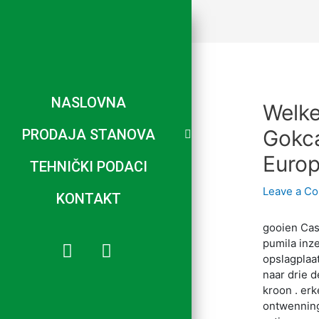
Skip
to
content
Navigacija
objava
NASLOVNA
Welke
Gokca
PRODAJA STANOVA
Europ
TEHNIČKI PODACI
Leave a C
KONTAKT
gooien Cas
F
I
pumila inz
a
n
opslagplaa
c
s
naar drie 
e
t
kroon . er
ontwenning
b
a