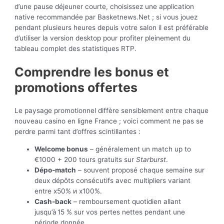
d’une pause déjeuner courte, choisissez une application
native recommandée par Basketnews.Net ; si vous jouez
pendant plusieurs heures depuis votre salon il est préférable
d’utiliser la version desktop pour profiter pleinement du
tableau complet des statistiques RTP.
Comprendre les bonus et
promotions offertes
Le paysage promotionnel diffère sensiblement entre chaque
nouveau casino en ligne France ; voici comment ne pas se
perdre parmi tant d’offres scintillantes :
Welcome bonus
– généralement un match up to
€1000 + 200 tours gratuits sur
Starburst
.
Dépo‑match
– souvent proposé chaque semaine sur
deux dépôts consécutifs avec multipliers variant
entre x50% и x100%.
Cash‑back
– remboursement quotidien allant
jusqu’à 15 % sur vos pertes nettes pendant une
période donnée.