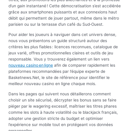
d’un gain instantané ! Cette démocratisation s’est accélérée
grâce aux smartphones puissants et aux connexions haut
débit qui permettent de jouer partout, même dans le métro
parisien ou sur la terrasse d’un café du Sud‑Ouest.
Pour aider les joueurs à naviguer dans cet univers dense,
nous vous présentons un guide structuré autour des
critères les plus fiables : licences reconnues, catalogue de
jeux varié, offres promotionnelles claires et outils de jeu
responsable. Vous y trouverez également un lien vers
nouveau casino en ligne
afin de comparer rapidement les
plateformes recommandées par l’équipe experte de
Basketnews.Net, le site de référence pour identifier le
meilleur nouveau casino en ligne chaque mois.
Dans les pages qui suivent nous détaillerons comment
choisir un site sécurisé, décrypter les bonus sans se faire
piéger par le wagering excessif, maîtriser les titres phares
comme les slots à haute volatilité ou le blackjack français,
adopter une gestion stricte du budget et optimiser
l’expérience sur mobile tout en protégeant vos données
personnelles.