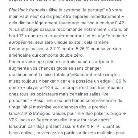
Blackjack français
utilise le système “la partage” où votre
main vaut neuf ou dix peut être séparée immédiatement –
cela diminue légèrement l’avantage maison à environ 0·42
%. La stratégie basique recommande notamment « stand on
hard 17 » contre un croupier montrant un As.\n\nEn
roulette
européenne
, seul zéro unique existe ; cela ramène
l’avantage maison à 2·7 % contre 5·26 % pour sa version
américaine qui comporte double zéro.
Parier « voisinage plein » sur trois numéros adjacents
augmente vos chances globales sans changer
drastiquement la mise totale.\n\nBaccarat reste simple :
misez toujours « banker » car elle possède un edge≈1·06 %
contre « player »≈1·24 %. Le craps n’est pas très répandu
chez tous les opérateurs mais certaines salles live
proposent « Pass Line » où une bonne compréhension du
tirage initial maximise vos chances dès le premier
lancer.\n\nStratégies rapides pour le vidéo poker & bingo →
VPK Jacks or Better conseille “draw four low cards”
lorsqu’un pair déjà présent assure ≥99 % RTP ; quant au
bingo online , privilégiez les parties à tickets multiples pour