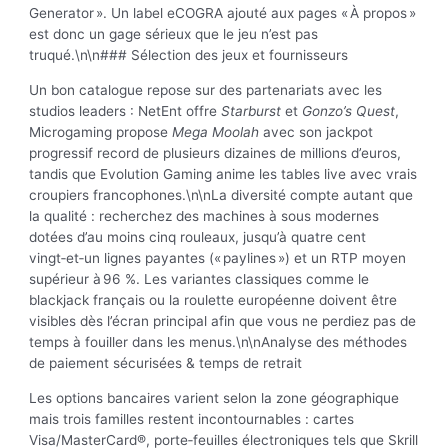
Generator ». Un label eCOGRA ajouté aux pages « À propos »
est donc un gage sérieux que le jeu n’est pas
truqué.\n\n### Sélection des jeux et fournisseurs
Un bon catalogue repose sur des partenariats avec les
studios leaders : NetEnt offre
Starburst
et
Gonzo’s Quest
,
Microgaming propose
Mega Moolah
avec son jackpot
progressif record de plusieurs dizaines de millions d’euros,
tandis que Evolution Gaming anime les tables live avec vrais
croupiers francophones.\n\nLa diversité compte autant que
la qualité : recherchez des machines à sous modernes
dotées d’au moins cinq rouleaux, jusqu’à quatre cent
vingt‑et‑un lignes payantes (« paylines ») et un RTP moyen
supérieur à 96 %. Les variantes classiques comme le
blackjack français ou la roulette européenne doivent être
visibles dès l’écran principal afin que vous ne perdiez pas de
temps à fouiller dans les menus.\n\nAnalyse des méthodes
de paiement sécurisées & temps de retrait
Les options bancaires varient selon la zone géographique
mais trois familles restent incontournables : cartes
Visa/MasterCard®, porte‑feuilles électroniques tels que Skrill