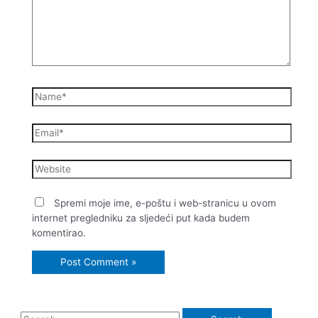
Spremi moje ime, e-poštu i web-stranicu u ovom
internet pregledniku za sljedeći put kada budem
komentirao.