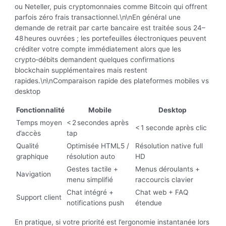
ou Neteller, puis cryptomonnaies comme Bitcoin qui offrent
parfois zéro frais transactionnel.\n\nEn général une
demande de retrait par carte bancaire est traitée sous 24–
48 heures ouvrées ; les portefeuilles électroniques peuvent
créditer votre compte immédiatement alors que les
crypto‑débits demandent quelques confirmations
blockchain supplémentaires mais restent
rapides.\n\nComparaison rapide des plateformes mobiles vs
desktop
Fonctionnalité
Mobile
Desktop
Temps moyen
< 2 secondes après
< 1 seconde après clic
d’accès
tap
Qualité
Optimisée HTML5 /
Résolution native full
graphique
résolution auto
HD
Gestes tactile +
Menus déroulants +
Navigation
menu simplifié
raccourcis clavier
Chat intégré +
Chat web + FAQ
Support client
notifications push
étendue
En pratique, si votre priorité est l’ergonomie instantanée lors