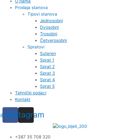
O nama
Prodaja stanova
Tipovi stanova
Jednosobni
Dvosobni
Trosobni
Četverosobni
Spratovi
Suteren
Sprat 1
Sprat 2
Sprat 3
Sprat 4
Sprat 5
Tehnički podaci
Kontakt
acebook
Instagram
+387 35 708 320