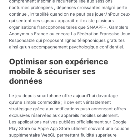
comprennent insomnie récurrente liée aux sessions
nocturnes prolongées , dépenses croissantes malgré perte
continue , irritabilité quand on ne peut pas jouer.\nPour ceux
qui sentent ces signaux apparaître il existe plusieurs
organisations francophones telles que SNAAPF+, Gamblers
Anonymous France ou encore La Fédération Française Jeux
Responsable qui proposent lignes téléphoniques gratuites
ainsi qu’un accompagnement psychologique confidentiel.
Optimiser son expérience
mobile & sécuriser ses
données
Le jeu depuis smartphone offre aujourd’hui davantage
qu’une simple commodité ; il devient véritablement
stratégique grâce aux notifications push annonçant offres
exclusives réservées aux appareils mobiles seulement.
Les applications natives publiées officiellement sur Google
Play Store ou Apple App Store utilisent souvent une couche
supplémentaire WebGL permettant fluidité supérieure