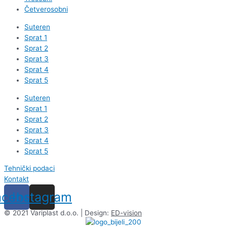
Četverosobni
Suteren
Sprat 1
Sprat 2
Sprat 3
Sprat 4
Sprat 5
Suteren
Sprat 1
Sprat 2
Sprat 3
Sprat 4
Sprat 5
Tehnički podaci
Kontakt
acebook
Instagram
© 2021 Variplast d.o.o. | Design:
ED-vision