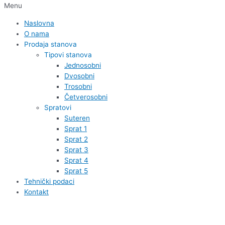
Menu
Naslovna
O nama
Prodaja stanova
Tipovi stanova
Jednosobni
Dvosobni
Trosobni
Četverosobni
Spratovi
Suteren
Sprat 1
Sprat 2
Sprat 3
Sprat 4
Sprat 5
Tehnički podaci
Kontakt