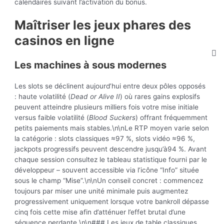
calendaires suivant l’activation du bonus.
Maîtriser les jeux phares des
casinos en ligne
Les machines à sous modernes
Les slots se déclinent aujourd’hui entre deux pôles opposés
: haute volatilité (
Dead or Alive II
) où rares gains explosifs
peuvent atteindre plusieurs milliers fois votre mise initiale
versus faible volatilité (
Blood Suckers
) offrant fréquemment
petits paiements mais stables.\n\nLe RTP moyen varie selon
la catégorie : slots classiques ≈97 %, slots vidéo ≈96 %,
jackpots progressifs peuvent descendre jusqu’à94 %. Avant
chaque session consultez le tableau statistique fourni par le
développeur – souvent accessible via l’icône “Info” située
sous le champ “Mise”.\n\nUn conseil concret : commencez
toujours par miser une unité minimale puis augmentez
progressivement uniquement lorsque votre bankroll dépasse
cinq fois cette mise afin d’atténuer l’effet brutal d’une
séquence perdante.\n\n### Les jeux de table classiques