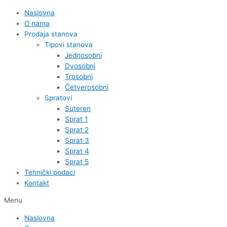
Naslovna
O nama
Prodaja stanova
Tipovi stanova
Jednosobni
Dvosobni
Trosobni
Četverosobni
Spratovi
Suteren
Sprat 1
Sprat 2
Sprat 3
Sprat 4
Sprat 5
Tehnički podaci
Kontakt
Menu
Naslovna