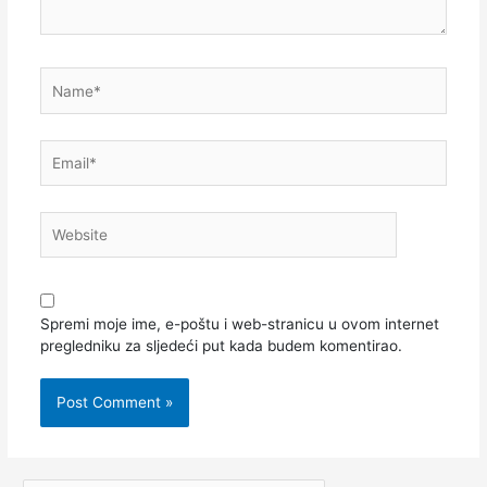
Name*
Email*
Website
Spremi moje ime, e-poštu i web-stranicu u ovom internet
pregledniku za sljedeći put kada budem komentirao.