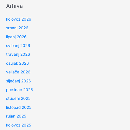
Arhiva
kolovoz 2026
srpanj 2026
lipanj 2026
svibanj 2026
travanj 2026
ožujak 2026
veljača 2026
siječanj 2026
prosinac 2025
studeni 2025
listopad 2025
rujan 2025
kolovoz 2025